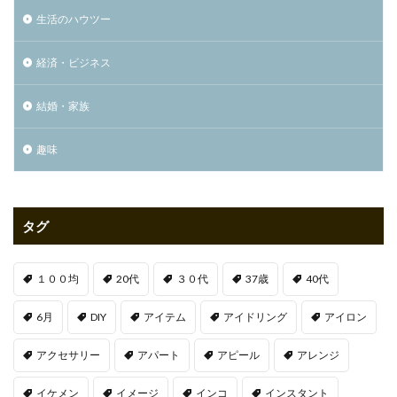
生活のハウツー
経済・ビジネス
結婚・家族
趣味
タグ
１００均
20代
３０代
37歳
40代
6月
DIY
アイテム
アイドリング
アイロン
アクセサリー
アパート
アピール
アレンジ
イケメン
イメージ
インコ
インスタント