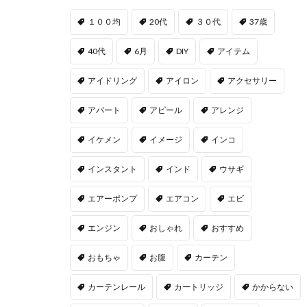
１００均
20代
３０代
37歳
40代
6月
DIY
アイテム
アイドリング
アイロン
アクセサリー
アパート
アピール
アレンジ
イケメン
イメージ
インコ
インスタント
インド
ウサギ
エアーポンプ
エアコン
エビ
エンジン
おしゃれ
おすすめ
おもちゃ
お腹
カーテン
カーテンレール
カートリッジ
かからない