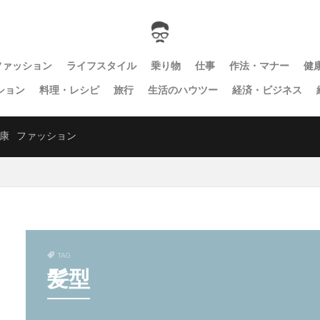
ファッション
ライフスタイル
乗り物
仕事
作法・マナー
健
ション
料理・レシピ
旅行
生活のハウツー
経済・ビジネス
康
ファッション
TAG
髪型