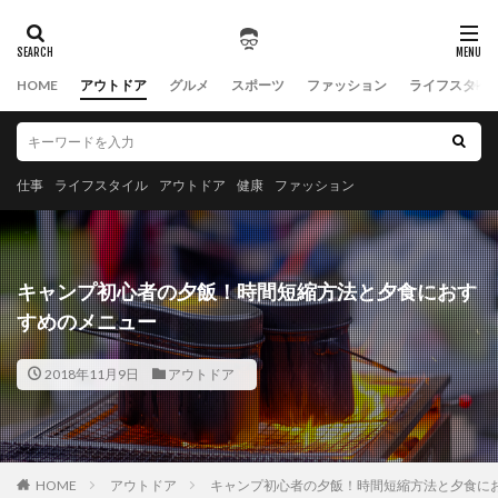
HOME
アウトドア
グルメ
スポーツ
ファッション
ライフスタイ
仕事
ライフスタイル
アウトドア
健康
ファッション
キャンプ初心者の夕飯！時間短縮方法と夕食におす
すめのメニュー
2018年11月9日
アウトドア
HOME
アウトドア
キャンプ初心者の夕飯！時間短縮方法と夕食に