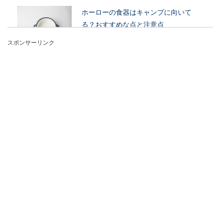
ホーローの食器はキャンプに向いて
る？おすすめな点と注意点
スポンサーリンク
ホーロー食器をキャンプで使用している風景を良
く見かけます。洗い物などを考えると使い捨ての
食器が良いよ...
【シーバスの時期別釣り方】6月からの
夏場の釣り方をご紹介
シーバス釣りは年中楽しむことができます。しか
し時期によって釣り方を変える必要があります。
そこ...
BBQコンロを手作りする方法！割安な
作り方と本格的な物まで