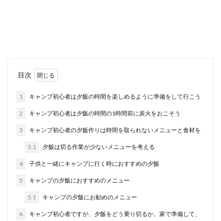
アウトドアを楽しむ上で外せないのがBBQです。
外で食べる美味しいお肉は格別ですよね。アウト
ドア用...
ホタテを焼くバーベキューでは下処理
目次
にポイントが。手順を紹介
1
キャンプ初心者は夕飯の時間を楽しめるように準備をして行こう
バーベキューで焼く魚介といえば、定番のホタ
2
キャンプ初心者は夕飯の時間の1時間前に炭火をおこそう
テ。是非殻付きのまま食べてみませんか。殻付き
のまま焼い...
3
キャンプ初心者の夕飯作りは時間を取られないメニューと食材を
3.1
夕飯は切る作業が少ないメニューを考える
4
子供と一緒にキャンプに行く時におすすめの夕飯
5
キャンプの夕飯におすすめのメニュー
5.1
キャンプの夕飯にお勧めのメニュー
6
キャンプ初心者ですが、夕飯をどう乗り切るか。家で準備して、