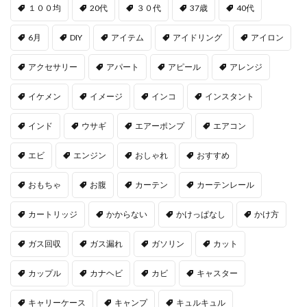
１００均
20代
３０代
37歳
40代
6月
DIY
アイテム
アイドリング
アイロン
アクセサリー
アパート
アピール
アレンジ
イケメン
イメージ
インコ
インスタント
インド
ウサギ
エアーポンプ
エアコン
エビ
エンジン
おしゃれ
おすすめ
おもちゃ
お腹
カーテン
カーテンレール
カートリッジ
かからない
かけっぱなし
かけ方
ガス回収
ガス漏れ
ガソリン
カット
カップル
カナヘビ
カビ
キャスター
キャリーケース
キャンプ
キュルキュル