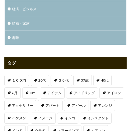
経済・ビジネス
結婚・家族
趣味
タグ
１００均
20代
３０代
37歳
40代
6月
DIY
アイテム
アイドリング
アイロン
アクセサリー
アパート
アピール
アレンジ
イケメン
イメージ
インコ
インスタント
インド
ウサギ
エアーポンプ
エアコン