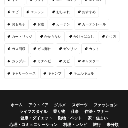
エビ
エンジン
おしゃれ
おすすめ
おもちゃ
お腹
カーテン
カーテンレール
カートリッジ
かからない
かけっぱなし
かけ方
ガス回収
ガス漏れ
ガソリン
カット
カップル
カナヘビ
カビ
キャスター
キャリーケース
キャンプ
キュルキュル
ホーム
アウトドア
グルメ
スポーツ
ファッション
ライフスタイル
乗り物
仕事
作法・マナー
健康・ダイエット
動物・ペット
家・住まい
心理・コミュニケーション
料理・レシピ
旅行
未分類