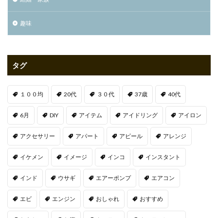
趣味
タグ
１００均
20代
３０代
37歳
40代
6月
DIY
アイテム
アイドリング
アイロン
アクセサリー
アパート
アピール
アレンジ
イケメン
イメージ
インコ
インスタント
インド
ウサギ
エアーポンプ
エアコン
エビ
エンジン
おしゃれ
おすすめ