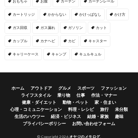
おもちゃ
お腹
カーテン
カーテンレール
カートリッジ
かからない
かけっぱなし
かけ方
ガス回収
ガス漏れ
ガソリン
カット
カップル
カナヘビ
カビ
キャスター
キャリーケース
キャンプ
キュルキュル
ホーム
アウトドア
グルメ
スポーツ
ファッション
ライフスタイル
乗り物
仕事
作法・マナー
健康・ダイエット
動物・ペット
家・住まい
心理・コミュニケーション
料理・レシピ
旅行
未分類
生活のハウツー
経済・ビジネス
結婚・家族
趣味
プライバシーポリシー
お問い合わせフォーム
© Copyright 2026
オヤジのメモログ
.