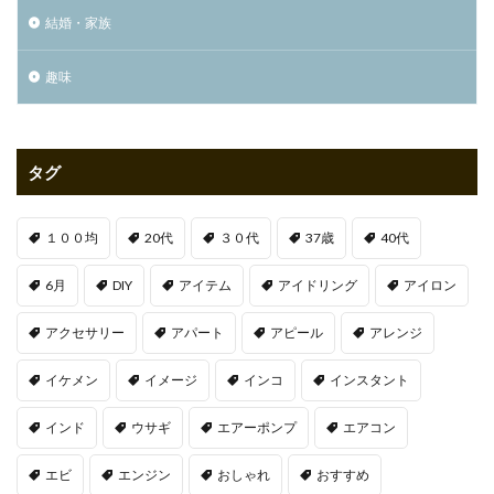
結婚・家族
趣味
タグ
１００均
20代
３０代
37歳
40代
6月
DIY
アイテム
アイドリング
アイロン
アクセサリー
アパート
アピール
アレンジ
イケメン
イメージ
インコ
インスタント
インド
ウサギ
エアーポンプ
エアコン
エビ
エンジン
おしゃれ
おすすめ