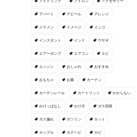
アイドリング
アイロン
アクセサリー
アパート
アピール
アレンジ
イケメン
イメージ
インコ
インスタント
インド
ウサギ
エアーポンプ
エアコン
エビ
エンジン
おしゃれ
おすすめ
おもちゃ
お腹
カーテン
カーテンレール
カートリッジ
かからない
かけっぱなし
かけ方
ガス回収
ガス漏れ
ガソリン
カット
カップル
カナヘビ
カビ