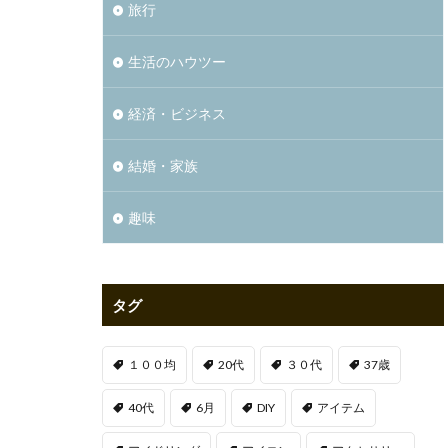
旅行
生活のハウツー
経済・ビジネス
結婚・家族
趣味
タグ
１００均
20代
３０代
37歳
40代
6月
DIY
アイテム