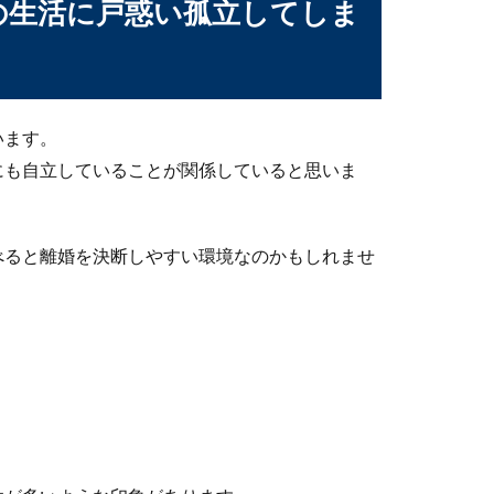
の生活に戸惑い孤立してしま
います。
にも自立していることが関係していると思いま
べると離婚を決断しやすい環境なのかもしれませ
多い！理由と後悔しないためにできること
に意外と多いのです。では、男性が結婚してから後悔している理由
条件は、性格や収入の他にも注目する点
とはありますか？娘さんもお年頃になると、彼氏の話や結婚の話し