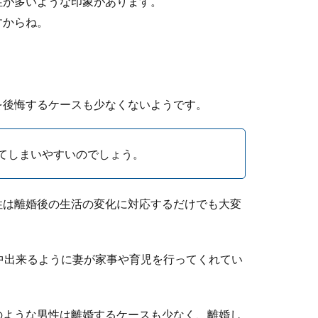
性が多いような印象があります。
すからね。
を後悔するケースも少なくないようです。
てしまいやすいのでしょう。
OK？結婚式の靴・靴下マナーと選び方
ツやネクタイについては気をつける人も多いですが、意外と忘れが
性は離婚後の生活の変化に対応するだけでも大変
中出来るように妻が家事や育児を行ってくれてい
のような男性は離婚するケースも少なく、離婚し