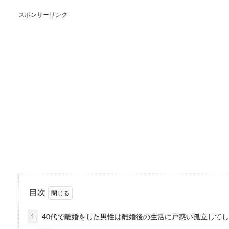
妻に不倫されてしまい、心の
まま毎日を過ご...
スポンサーリンク
妊娠報告で友達と疎遠
妊娠がわかり、とても幸せな
って寂しさを感...
目次
離婚を後悔する女性が
1
40代で離婚をした男性は離婚後の生活に戸惑い孤立して
世の中には、夫婦生活がうま