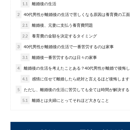
1.1
離婚後の生活
と離婚したこと...
2
40代男性が離婚後の生活で苦しくなる原因は養育費の工面
2.1
離婚後、元妻に支払う養育費問題
「旦那が大好き！」出
2.2
養育費の金額を決定するタイミング
3
40代男性が離婚後の生活で一番苦労するのは家事
出産後の女性は旦那のことを
は旦那のことが...
3.1
離婚後一番苦労するのは日々の家事
4
離婚後の生活を考えたことある？40代男性が離婚で後悔
4.1
感情に任せて離婚したら絶対と言えるほど後悔します
5
ただし、離婚後の生活に苦労しても全ては時間が解決する
5.1
離婚とは夫婦にとってそれほど大きなこと
結婚式前日くらいは仕
結婚式前日だからって仕事を