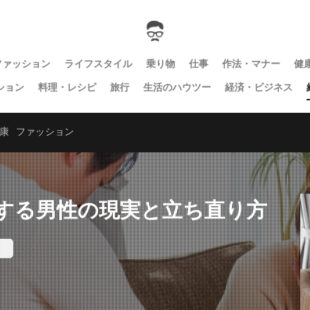
ファッション
ライフスタイル
乗り物
仕事
作法・マナー
健
ション
料理・レシピ
旅行
生活のハウツー
経済・ビジネス
康
ファッション
労する男性の現実と立ち直り方