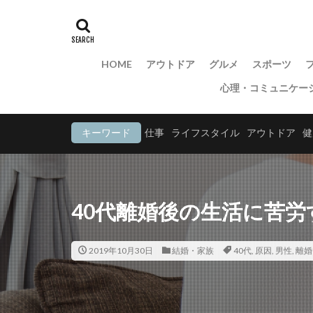
HOME
アウトドア
グルメ
スポーツ
心理・コミュニケー
キーワード
仕事
ライフスタイル
アウトドア
健
40代離婚後の生活に苦
2019年10月30日
結婚・家族
40代
,
原因
,
男性
,
離婚