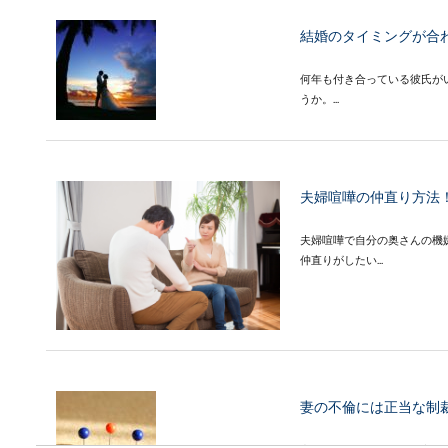
結婚のタイミングが合
何年も付き合っている彼氏が
うか。...
夫婦喧嘩の仲直り方法
夫婦喧嘩で自分の奥さんの機
仲直りがしたい...
妻の不倫には正当な制