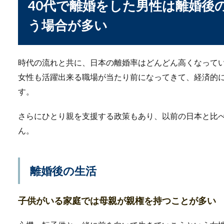
40代で離婚をした男性は離婚後
休んでみません...
う場合が多い
時代の流れと共に、日本の離婚率はどんどん高くなって
女性も活躍出来る職場が当たり前になってきて、経済的
す。
さらにひとり親を支援する政策もあり、以前の日本と比
結婚を後悔する男性は
ん。
結婚を後悔する男性は世の中
とはどんなこと...
離婚後の生活
子供がいる家庭では母親が親権を持つことが多い
娘の結婚相手に求める
かわいい娘の結婚を考えたこ