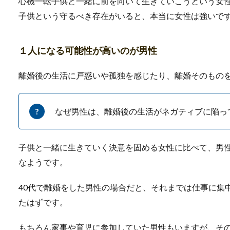
心機一転子供と一緒に前を向いて生きていこうという女
もでてくる...
子供という守るべき存在がいると、本当に女性は強いで
１人になる可能性が高いのが男性
離婚後の生活に戸惑いや孤独を感じたり、離婚そのもの
なぜ男性は、離婚後の生活がネガティブに陥っ
結婚式の革靴に茶色は
結婚式に出席するとき、スー
子供と一緒に生きていく決意を固める女性に比べて、男
ちなのが靴のマ...
なようです。
40代で離婚をした男性の場合だと、それまでは仕事に集
たはずです。
もちろん家事や育児に参加していた男性もいますが、そ