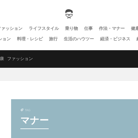
ファッション
ライフスタイル
乗り物
仕事
作法・マナー
健
ション
料理・レシピ
旅行
生活のハウツー
経済・ビジネス
康
ファッション
TAG
マナー