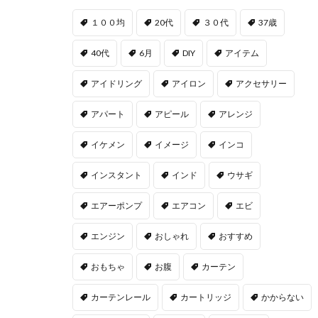
１００均
20代
３０代
37歳
40代
6月
DIY
アイテム
アイドリング
アイロン
アクセサリー
アパート
アピール
アレンジ
イケメン
イメージ
インコ
インスタント
インド
ウサギ
エアーポンプ
エアコン
エビ
エンジン
おしゃれ
おすすめ
おもちゃ
お腹
カーテン
カーテンレール
カートリッジ
かからない