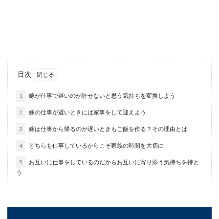
かわいい娘の結婚を考えたことはありますか？娘
さんもお年頃になると、彼氏の話や結婚の話しも
でてくる...
男性が結婚を後悔するのはこんな時！
目次
後悔を少なくする方法
1
嫁が仕事で遅いのが許せないと思う気持ちを変換しよう
男性が結婚を後悔するのはどんなときでしょう
2
嫁の仕事が遅いときには家事をして迎えよう
か？後悔をするのは今現在に何かしらの不満があ
ると言えるでし...
3
嫁は仕事から帰るのが遅いときもご飯を作る？その理由とは
4
どちらも仕事しているからこそ家族の時間を大切に
5
お互いに仕事をしているのだからお互いに寄り添う気持ちを持と
結婚式の革靴に茶色はOK？結婚式の
う
靴・靴下マナーと選び方
結婚式に出席するとき、スーツやネクタイについ
ては気をつける人も多いですが、意外と忘れがち
なのが靴のマ...