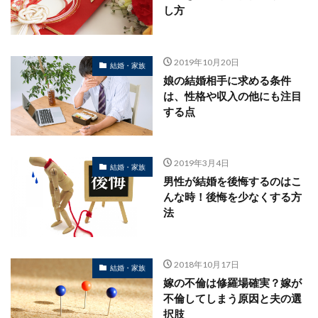
し方
2019年10月20日
結婚・家族
娘の結婚相手に求める条件
は、性格や収入の他にも注目
する点
2019年3月4日
結婚・家族
男性が結婚を後悔するのはこ
んな時！後悔を少なくする方
法
2018年10月17日
結婚・家族
嫁の不倫は修羅場確実？嫁が
不倫してしまう原因と夫の選
択肢