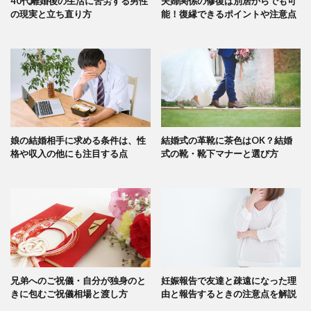
40代離婚後の生活に苦労する男性
夫婦関係の修復は別居からでも可
の現実と立ち直り方
能！復縁できるポイントや注意点
娘の結婚相手に求める条件は、性
結婚式の革靴に茶色はOK？結婚
格や収入の他にも注目する点
式の靴・靴下マナーと選び方
兄弟へのご祝儀・自分が独身のと
妊娠報告で友達と疎遠になった理
きに包むご祝儀相場と渡し方
由と報告するときの注意点を解説