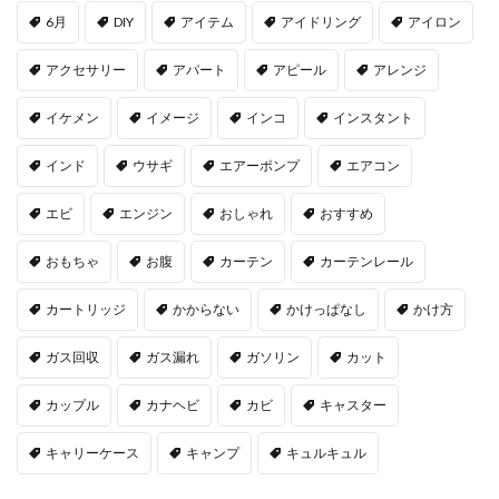
6月
DIY
アイテム
アイドリング
アイロン
アクセサリー
アパート
アピール
アレンジ
イケメン
イメージ
インコ
インスタント
インド
ウサギ
エアーポンプ
エアコン
エビ
エンジン
おしゃれ
おすすめ
おもちゃ
お腹
カーテン
カーテンレール
カートリッジ
かからない
かけっぱなし
かけ方
ガス回収
ガス漏れ
ガソリン
カット
カップル
カナヘビ
カビ
キャスター
キャリーケース
キャンプ
キュルキュル