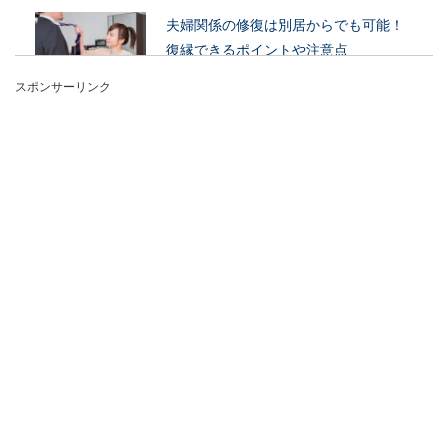
夫婦関係の修復は別居からでも可能！
復縁できるポイントや注意点
スポンサーリンク
別居している妻と本当は夫婦関係を修復したいと
いうあなた。お互いに気持ちのすれ違いにより別
居状態に...
結婚式前日くらいは仕事を休んでは？
休むべき理由と過ごし方
結婚式前日だからって仕事を休めない…その気持
もわかりますが、結婚式の前日くらいは仕事を休
んでみません...
娘の結婚相手に求める条件は、性格や
収入の他にも注目する点