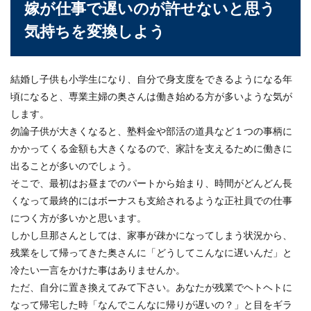
嫁が仕事で遅いのが許せないと思う
気持ちを変換しよう
夫婦喧嘩の仲直り方法！プレゼントと
言葉を伝えて妻と仲直り
結婚し子供も小学生になり、自分で身支度をできるようになる年
頃になると、専業主婦の奥さんは働き始める方が多いような気が
夫婦喧嘩で自分の奥さんの機嫌を損ね、ずっと気
します。
まずい空気の中で生活をしていると、早く妻と仲
勿論子供が大きくなると、塾料金や部活の道具など１つの事柄に
直りがしたい...
かかってくる金額も大きくなるので、家計を支えるために働きに
出ることが多いのでしょう。
そこで、最初はお昼までのパートから始まり、時間がどんどん長
離婚を後悔する女性が元旦那と復縁す
くなって最終的にはボーナスも支給されるような正社員での仕事
るには？復縁の方法を解説
につく方が多いかと思います。
しかし旦那さんとしては、家事が疎かになってしまう状況から、
世の中には、夫婦生活がうまく行かずに離婚とい
残業をして帰ってきた奥さんに「どうしてこんなに遅いんだ」と
う選択肢をとった夫婦がいます。ですが、元夫と
離婚したこと...
冷たい一言をかけた事はありませんか。
ただ、自分に置き換えてみて下さい。あなたが残業でヘトヘトに
なって帰宅した時「なんでこんなに帰りが遅いの？」と目をギラ