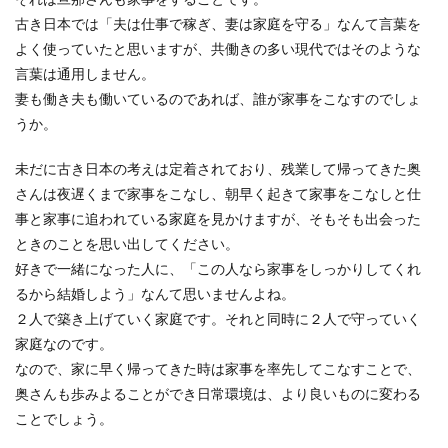
兄弟が結婚をすることになったら、ご祝儀は一体
古き日本では「夫は仕事で稼ぎ、妻は家庭を守る」なんて言葉を
いくら包めばいいか、知識かなければわからない
よく使っていたと思いますが、共働きの多い現代ではそのような
ものです。独...
言葉は通用しません。
妻も働き夫も働いているのであれば、誰が家事をこなすのでしょ
うか。
結婚のタイミングが合わない彼氏と結
婚する方法を教えます
未だに古き日本の考えは定着されており、残業して帰ってきた奥
さんは夜遅くまで家事をこなし、朝早く起きて家事をこなしと仕
何年も付き合っている彼氏がいるのに、結婚の話
事と家事に追われている家庭を見かけますが、そもそも出会った
をしてくれないと不安になるのではないでしょう
ときのことを思い出してください。
か。...
好きで一緒になった人に、「この人なら家事をしっかりしてくれ
るから結婚しよう」なんて思いませんよね。
２人で築き上げていく家庭です。それと同時に２人で守っていく
嫁の不倫は修羅場確実？嫁が不倫して
家庭なのです。
しまう原因と夫の選択肢
なので、家に早く帰ってきた時は家事を率先してこなすことで、
奥さんも歩みよることができ日常環境は、より良いものに変わる
「まさか自分の嫁が不倫するなんてありえない」
ことでしょう。
と思っている夫のみさなさん、そんな安易な考え
方は危険です...