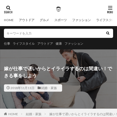
HOME
アウトドア
グルメ
スポーツ
ファッション
ライフスタイ
仕事
ライフスタイル
アウトドア
健康
ファッション
嫁が仕事で遅いからとイライラするのは間違い！で
きる事をしよう
2018年11月11日
結婚・家族
HOME
結婚・家族
嫁が仕事で遅いからとイライラするのは間違い