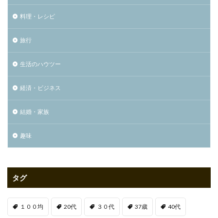
料理・レシピ
旅行
生活のハウツー
経済・ビジネス
結婚・家族
趣味
タグ
１００均
20代
３０代
37歳
40代