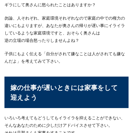
ギラにして奥さんに怒られたことはありますか？
妻の不倫には正当な制裁を！不倫して
いる妻の兆候と不倫するワケ
勿論、人それぞれ、家庭環境それぞれなので家庭の中での権力の
違いにもよりますが、あなたが奥さんの帰りが遅い事にイライラ
妻に不倫されてしまい、心の底から傷ついている
という旦那様もいますよね。怒りが収まらないま
しているような家庭環境ですと、おそらく奥さんは
ま毎日を過ご...
逆の立場の場合怒ったりしませんよね？
子供にもよく伝える「自分がされて嫌なことは人がされても嫌な
んだよ」を考えてみて下さい。
嫁が浮気！離婚してもしなくても慰謝
料を請求できるのかについて
嫁が浮気をしている事実。ショックや怒り、悲し
嫁の仕事が遅いときには家事をして
みに笑い。いろいろな感情が湧いて出てくるでし
ょう...
迎えよう
いろいろ考えてもどうしてもイライラを抑えることができない、
兄弟へのご祝儀・自分が独身のときに
そんなあなたのために少しだけアドバイスさせて下さい。
包むご祝儀相場と渡し方
それは旦那さんも家事をすることです。