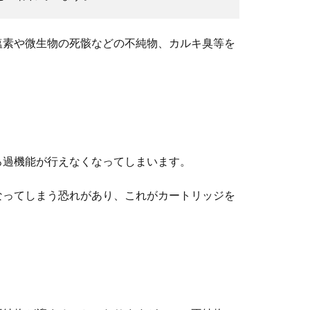
塩素や微生物の死骸などの不純物、カルキ臭等を
り方！子供と一緒に作る簡単キーホルダー
れて、大人にはアクセサリーのパーツとしても人気です。そんなプ
ろ過機能が行えなくなってしまいます。
なってしまう恐れがあり、これがカートリッジを
最低限揃えたい靴の数、理想とする靴の数
靴が必要なのでしょうか。職種にもよりますが、サラリーマンでス