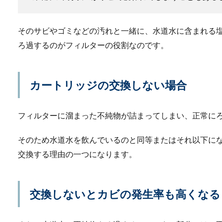
そのサビやゴミなどの汚れと一緒に、水道水に含まれる
ろ過するのがフィルターの役割なのです。
プラバンの基本的な作
カートリッジの交換しない場合
プラバンは子供でも簡単に作
ラバンをお...
フィルターに溜まった不純物が詰まってしまい、正常に
そのため水道水を飲んでいるのと同等またはそれ以下に
男性の靴は何足必要？
交換する理由の一つになります。
社会人男性はトータルで何足
ーツの着用...
交換しないとカビの発生率も高くなる