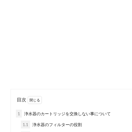
誕生日の過ごし方にはさまざ
に会してお...
バーベキューコンロの
楽しいバーベキューの後に待
キューコン...
ラジコン用リポバッテ
目次
ラジコンなどに使えるリポバ
すが、取り扱い...
1
浄水器のカートリッジを交換しない事について
1.1
浄水器のフィルターの役割