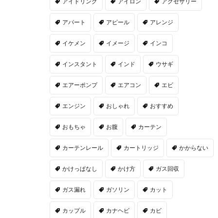
アイドリング
アイロン
アクセサリー
アパート
アピール
アレンジ
イケメン
イメージ
インコ
インスタント
インド
ウサギ
エアーポンプ
エアコン
エビ
エンジン
おしゃれ
おすすめ
おもちゃ
お腹
カーテン
カーテンレール
カートリッジ
かからない
かけっぱなし
かけ方
ガス回収
ガス漏れ
ガソリン
カット
カップル
カナヘビ
カビ