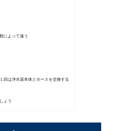
痛みを感じる原因と対処法について
知れば、必ずこの不快感は解消されます。 視界を良くするため
類によって違う
１回は浄水器本体とホースを交換する
やし方や植え方と注意点について解説
しょう
水草として人気のあるカボンバですが、植え方や増やし方がよくわ