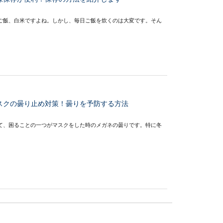
ご飯、白米ですよね。しかし、毎日ご飯を炊くのは大変です。そん
スクの曇り止め対策！曇りを予防する方法
て、困ることの一つがマスクをした時のメガネの曇りです。特に冬
方。夫婦ならこう過ごす