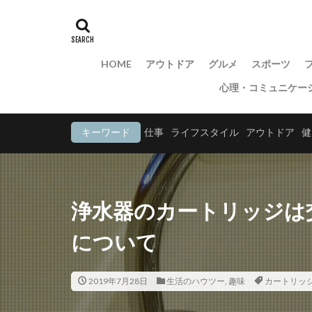
HOME
アウトドア
グルメ
スポーツ
心理・コミュニケー
キーワード
仕事
ライフスタイル
アウトドア
健
浄水器のカートリッジは
について
2019年7月28日
生活のハウツー
,
趣味
カートリッ