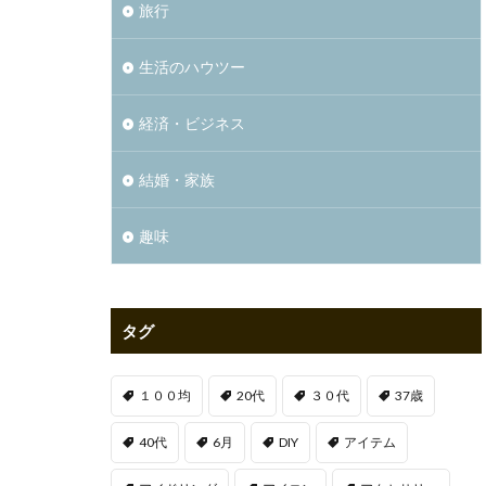
旅行
生活のハウツー
経済・ビジネス
結婚・家族
趣味
タグ
１００均
20代
３０代
37歳
40代
6月
DIY
アイテム