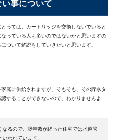
ない事について
！高圧洗浄機で洗うときの注意点
んだか外壁の汚れが気になるなぁ、とはいっても外壁の掃除の方法
にとっては、カートリッジを交換しないでいると
になっている人も多いのではないかと思いますの
性について解説をしていきたいと思います。
各家庭に供給されますが、そもそも、その貯水タ
時の量の目安と多く入れた時の対処法
確認することができないので、わかりませんよ
どのくらいの量を入れるべきかで悩む時ありませんか？ベストなソ
くなるので、築年数が経った住宅では水道管
といわれています。