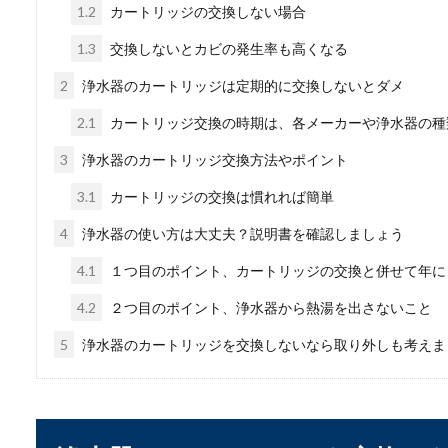
1.2
カートリッジの交換しない場合
眼鏡の鼻あてが痛い！
1.3
交換しないとカビの発生率も高くなる
眼鏡の鼻あてが痛い原因を
2
浄水器のカートリッジは定期的に交換しないとダメ
の眼鏡...
2.1
カートリッジ交換の時期は、各メーカーや浄水器の種
3
浄水器のカートリッジ交換方法やポイント
3.1
カートリッジの交換は慣れれば簡単
4
浄水器の使い方は大丈夫？説明書を確認しましょう
4.1
１つ目のポイント、カートリッジの交換と併せて年に
4.2
２つ目のポイント、浄水器から熱湯を出さないこと
水草「カボンバ」の増
5
浄水器のカートリッジを交換しないなら取り外しも考えま
金魚やメダカの水槽に入れる
からないという...