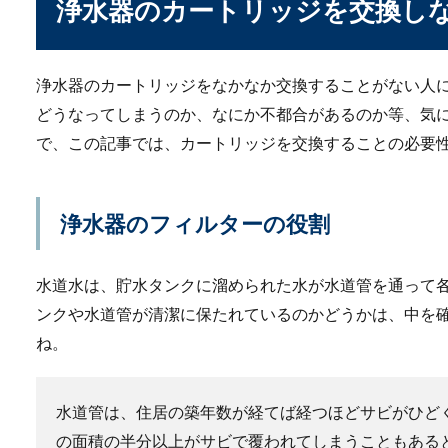
浄水器のカートリッジを交換し
家の外壁を掃除したい
一軒家に住み始めて５年、な
浄水器のカートリッジをなかなか交換することがない人
なんて聞いたこ...
どうなってしまうのか、なにか不都合があるのか等、気
で、この記事では、カートリッジを交換することの必要
浄水器のフィルターの役割
水道水は、貯水タンクに溜められた水が水道管を通って
ソイルを水槽に入れる
ンクや水道管が清潔に保たれているのかどうかは、中を
ね。
水槽にソイルを入れる場合、
イルの量を...
水道管は、住居の築年数が経てば経つほどサビがひど
の面積の半分以上がサビで覆われてしまうこともある