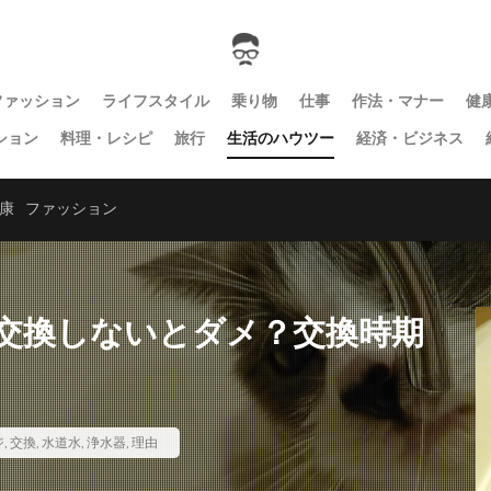
ファッション
ライフスタイル
乗り物
仕事
作法・マナー
健
ション
料理・レシピ
旅行
生活のハウツー
経済・ビジネス
康
ファッション
交換しないとダメ？交換時期
ジ
,
交換
,
水道水
,
浄水器
,
理由