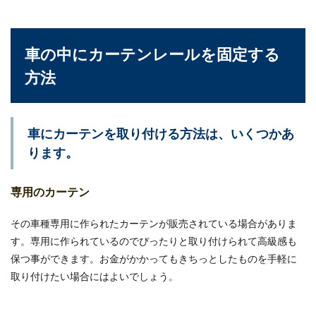
車のブレーキランプの交換は自分でき
る！気になる費用や確認方法
車の中にカーテンレールを固定する
車のブレーキランプの交換は意外と簡単に自分で
方法
できます。車のブレーキランプが切れたまま走行
するのは、と...
車にカーテンを取り付ける方法は、いくつかあ
ノーマルタイヤにチェーンをつけたと
ります。
きの効果とスタッドレス
専用のカーテン
ノーマルタイヤにチェーンをつけたときの効果は
スタッドレスと比べてどうなのでしょうか？ま
その車種専用に作られたカーテンが販売されている場合がありま
た、チ...
す。専用に作られているのでぴったりと取り付けられて高級感も
保つ事ができます。お金がかかってもきちっとしたものを手軽に
取り付けたい場合にはよいでしょう。
トレーラーの運転で難しいとされるバ
ックのコツを詳しく解説