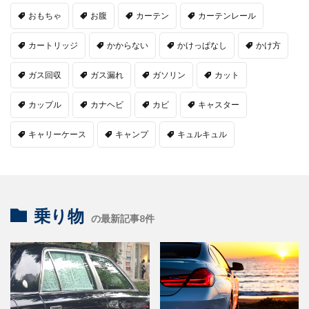
おもちゃ
お腹
カーテン
カーテンレール
カートリッジ
かからない
かけっぱなし
かけ方
ガス回収
ガス漏れ
ガソリン
カット
カップル
カナヘビ
カビ
キャスター
キャリーケース
キャンプ
キュルキュル
乗り物
の最新記事8件