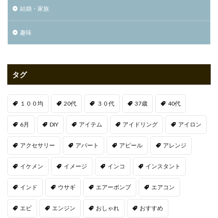
結婚・家族
趣味
タグ
１００均
20代
３０代
37歳
40代
6月
DIY
アイテム
アイドリング
アイロン
アクセサリー
アパート
アピール
アレンジ
イケメン
イメージ
インコ
インスタント
インド
ウサギ
エアーポンプ
エアコン
エビ
エンジン
おしゃれ
おすすめ