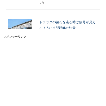
しな...
トラックの後ろを走る時は信号が見え
るように車間距離に注意
スポンサーリンク
運転していると、大型トラックの後ろについてし
まって前方が見えにくいということもあるでしょ
う。中でも信...
バイクのカバーは台風の時は外すべき
かどうか対策を考えよう
台風が通過する機会の多い日本。特に9月あたり
は、台風によってバイクが倒れないようにするた
めにどうすれ...