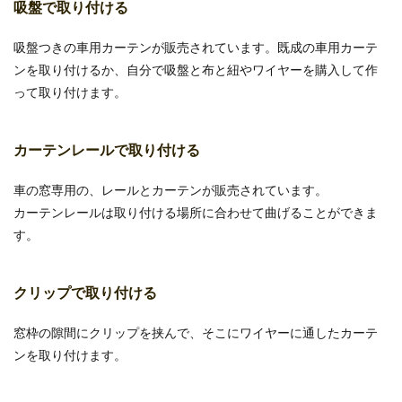
吸盤で取り付ける
トレーラーの運転は難しいと言われています。特
にバック。バックは運転技術の中でも特に難しい
吸盤つきの車用カーテンが販売されています。既成の車用カーテ
とされ、...
ンを取り付けるか、自分で吸盤と布と紐やワイヤーを購入して作
って取り付けます。
車のカーテンは100均アイテムで自作
カーテンレールで取り付ける
可能！作り方やコツを解説
車の窓専用の、レールとカーテンが販売されています。
車中泊をする際に必要な物、それがカーテンで
す。市販されている物は高いですし、100均アイ
カーテンレールは取り付ける場所に合わせて曲げることができま
テムで作れた...
す。
クリップで取り付ける
窓枠の隙間にクリップを挟んで、そこにワイヤーに通したカーテ
ンを取り付けます。