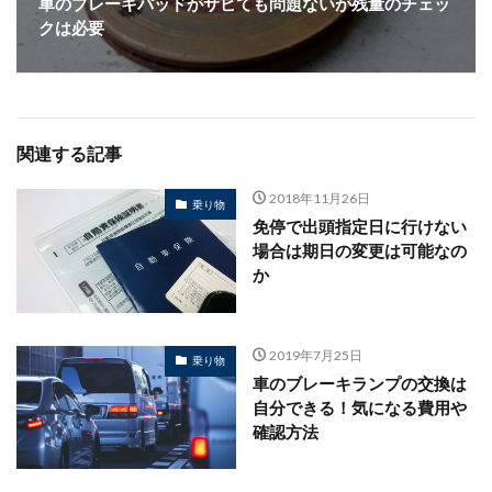
車のブレーキパッドがサビても問題ないが残量のチェッ
クは必要
関連する記事
2018年11月26日
乗り物
免停で出頭指定日に行けない
場合は期日の変更は可能なの
か
2019年7月25日
乗り物
車のブレーキランプの交換は
自分できる！気になる費用や
確認方法