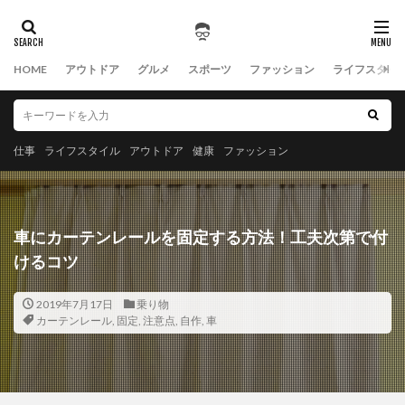
HOME
アウトドア
グルメ
スポーツ
ファッション
ライフスタイ
仕事
ライフスタイル
アウトドア
健康
ファッション
車にカーテンレールを固定する方法！工夫次第で付
けるコツ
2019年7月17日
乗り物
カーテンレール
,
固定
,
注意点
,
自作
,
車