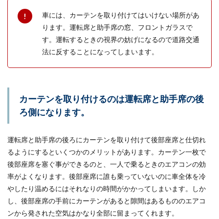
なる...
車には、カーテンを取り付けてはいけない場所があ
ります。運転席と助手席の窓、フロントガラスで
す。運転するときの視界の妨げになるので道路交通
車を購入したい！印鑑証明は必要？印
法に反することになってしまいます。
鑑登録方法と取得方法を解説
普通自動車を購入したいと思った時、印鑑証明が
必要になるという話を聞いたことがある人もいる
のではないで...
カーテンを取り付けるのは運転席と助手席の後
ろ側になります。
自転車を20分こいだときのカロリー消
運転席と助手席の後ろにカーテンを取り付けて後部座席と仕切れ
費とは？効果を上げる方法
るようにするといくつかのメリットがあります。カーテン一枚で
後部座席を塞ぐ事ができるのと、一人で乗るときのエアコンの効
自転車に20分乗るとカロリー消費はどのくらいな
率がよくなります。後部座席に誰も乗っていないのに車全体を冷
のでしょうか？自転車に乗るだけで（もちろん、
やしたり温めるにはそれなりの時間がかかってしまいます。しか
こ...
し、後部座席の手前にカーテンがあると隙間はあるもののエアコ
ンから発された空気はかなり全部に留まってくれます。