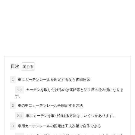
車のタイヤの空気入れはどこででき
る？空気圧や入れ方
車のタイヤの空気入れはいつどこで行えばいいの
でしょうか？購入や交換ではないため、ついつい
する...
車内のライトをつけたまま走るのは違
目次
反？走行中の室内灯
1
車にカーテンレールを固定するなら後部座席
車内のライトを点けたまま走行するのは違反にな
1.1
カーテンを取り付けるのは運転席と助手席の後ろ側になりま
るのでしょうか？小さい頃、車内のライトを点け
す。
ると、すぐに...
2
車の中にカーテンレールを固定する方法
2.1
車にカーテンを取り付ける方法は、いくつかあります。
車のブレーキパッドがサビても問題な
3
車用カーテンレールの固定は工夫次第で自作できる
いが残量のチェックは必要