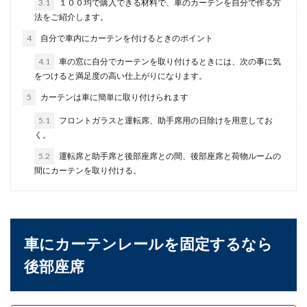
3.1
１００均で購入できる材料で、車のカーテンを自分で作る方
法をご紹介します。
車のブレーキパッドがサビていると、なにか不具
合が出るのでは…と不安に感じる方も多いのでは
4
自分で車内にカーテンを付けるときのポイント
ないでしょう...
4.1
車の窓に自分でカーテンを取り付けるときには、次の事に気
をつけると満足度の高い仕上がりになります。
5
カーテンは車に簡単に取り付けられます
車のリアガラスの交換費用と交換にか
5.1
フロントガラスと運転席、助手席用の日除けを用意してお
かる時間について解説します
く。
車のリアガラスを修理ではなく交換するとなる
5.2
運転席と助手席と後部座席との間、後部座席と荷物ルームの
と、費用がどのくらいかかるのか気になる人の方
間にカーテンを取り付ける。
が多いのではな...
車を購入した人の値段の平均は意外に
車にカーテンレールを固定するなら
高い！その実態を解説
後部座席
車を買おうと決めても、車の種類や新車か中古車
かによっても値段はかなり違います。そこで気に