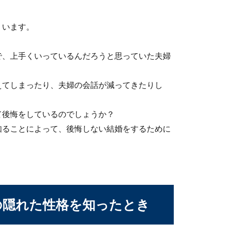
くいます。
で、上手くいっているんだろうと思っていた夫婦
事を休んでは？休むべき理由と過ごし方
休めない…その気持もわかりますが、結婚式の前日くらいは仕事を
えてしまったり、夫婦の会話が減ってきたりし
て後悔をしているのでしょうか？
知ることによって、後悔しない結婚をするために
！プレゼントと言葉を伝えて妻と仲直り
の隠れた性格を知ったとき
嫌を損ね、ずっと気まずい空気の中で生活をしていると、早く妻と