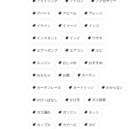
アイドリング
アイロン
アクセサリー
アパート
アピール
アレンジ
イケメン
イメージ
インコ
インスタント
インド
ウサギ
エアーポンプ
エアコン
エビ
エンジン
おしゃれ
おすすめ
おもちゃ
お腹
カーテン
カーテンレール
カートリッジ
かからない
かけっぱなし
かけ方
ガス回収
ガス漏れ
ガソリン
カット
カップル
カナヘビ
カビ