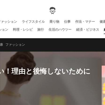
ファッション
ライフスタイル
乗り物
仕事
作法・マナー
健
ション
料理・レシピ
旅行
生活のハウツー
経済・ビジネス
康
ファッション
い！理由と後悔しないために