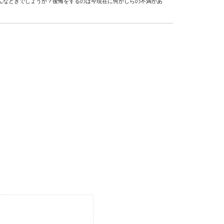
んなときでしょうか？後悔をするのは今現在に何かしらの不満があ
産後も妻にそう思ってもらうための旦那学
嫌いになる人がいる。そんな話を聞いたことがありませんか？以前
OK？結婚式の靴・靴下マナーと選び方
ツやネクタイについては気をつける人も多いですが、意外と忘れが