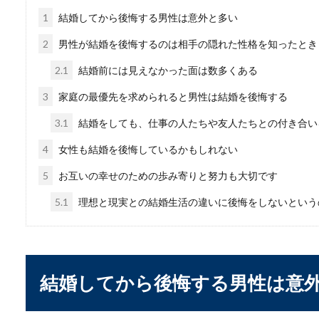
ちなのが靴のマ...
1
結婚してから後悔する男性は意外と多い
2
男性が結婚を後悔するのは相手の隠れた性格を知ったとき
2.1
結婚前には見えなかった面は数多くある
3
家庭の最優先を求められると男性は結婚を後悔する
3.1
結婚をしても、仕事の人たちや友人たちとの付き合い
4
女性も結婚を後悔しているかもしれない
妻の不倫には正当な制
5
お互いの幸せのための歩み寄りと努力も大切です
5.1
理想と現実との結婚生活の違いに後悔をしないという
妻に不倫されてしまい、心の
まま毎日を過ご...
結婚してから後悔する男性は意
嫁の不倫は修羅場確実
「まさか自分の嫁が不倫する