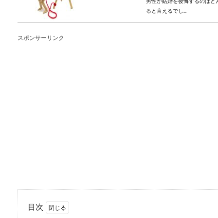
男性が結婚を後悔するのはど
ると言えるでし...
スポンサーリンク
「旦那が大好き！」出
出産後の女性は旦那のことを
は旦那のことが...
結婚式の革靴に茶色は
目次
結婚式に出席するとき、スー