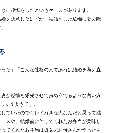
ときに後悔をしたというケースがあります。
結婚を決意したはずが、結婚をした途端に妻の隠
す。
る
かった」「こんな性格の人であれば結婚を考え直
の場合】崩れた夫婦仲を取り戻す方法
の場合、崩れた関係を元に戻すのは難しい場合があります。しか
、妻が感情を爆発させて責め立てるような言い方
てしまうようです。
にしていたのでキレイ好きな人なんだと思って結
ケースや、結婚前に作ってくれたお弁当が美味し
作ってくれたお弁当は彼女のお母さんが作ったも