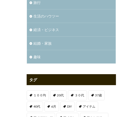
旅行
生活のハウツー
経済・ビジネス
結婚・家族
趣味
タグ
１００均
20代
３０代
37歳
40代
6月
DIY
アイテム