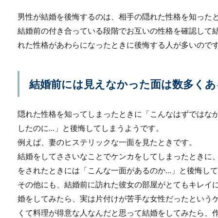
仲直りがしたい...
男性が結婚を後悔するのは、相手の隠れた性格を知った
結婚前の付き合っている段階でお互いの性格を確認して
れた性格があわらになったときに後悔する人が多いので
結婚前には見えなかった面は数多くあ
隠れた性格を知ってしまったときに「こんなはずではな
夫婦関係の修復【浮気
したのに…」と後悔してしまうようです。
夫婦関係の修復は浮気が原因
例えば、妻のヒステリックな一面を見たときです。
し、心から反省し...
結婚をしてささいなことでケンカをしてしまったときに
をされたときには「こんな一面があるのか…」と後悔し
その他にも、結婚前に訪れた彼女の部屋がとてもキレイ
婚をしてみたら、実は片付けが苦手な女性だったという
くて料理が得意な人なんだと思って結婚をしてみたら、