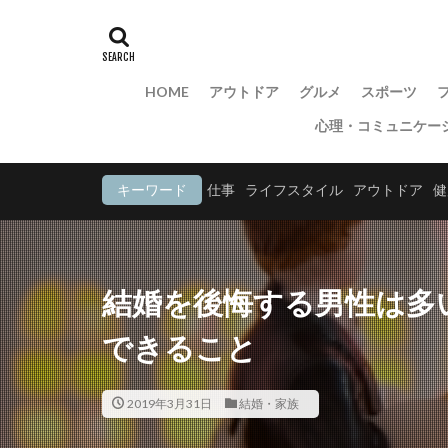
HOME
アウトドア
グルメ
スポーツ
心理・コミュニケー
キーワード
仕事
ライフスタイル
アウトドア
健
結婚を後悔する男性は多
できること
2019年3月31日
結婚・家族