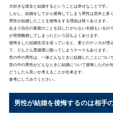
え方は危険です...
大好きな彼女と結婚するということは幸せなことです。
しかし、結婚をしてから後悔してしまう男性は意外と多
男性が結婚したことを後悔をする理由は様々あります。
あまり自分の家庭のことを話したがらない夫婦もいるの
結婚式前日くらいは仕
が突然離婚してしまったという話もよくあります。
結婚式前日だからって仕事を
後悔をした結婚生活を送っていると、妻とのケンカが増
休んでみません...
て、どんどん悪循環に陥ってしまうケースもあります。
世の中の男性は、一体どんなときに結婚したことについ
世の中の男性がどんなときに結婚について後悔したのか
どうしたら良いか考えることが出来ます。
参考にしてみてください。
夫婦喧嘩の仲直り方法
男性が結婚を後悔するのは相手
夫婦喧嘩で自分の奥さんの機