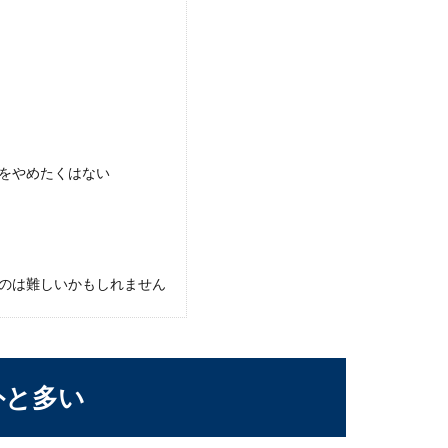
をやめたくはない
裁を！不倫している妻の兆候と不倫するワケ
のは難しいかもしれません
底から傷ついているという旦那様もいますよね。怒りが収まらない
外と多い
？嫁が不倫してしまう原因と夫の選択肢
なんてありえない」と思っている夫のみさなさん、そんな安易な考