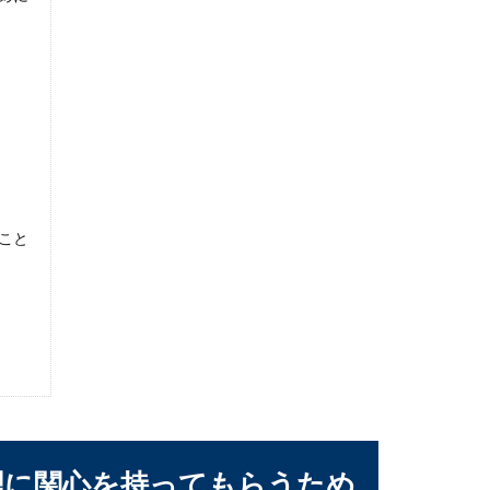
アレンジして絶品料理に変身させよう
めると止まらなくなってしまいますよね。気がつくと一袋食べてし
すすめレシピを紹介！【簡単・節約・健康】
こと
つけたいのが食事です。あなたは自炊をしますか？またはこれから
理に関心を持ってもらうため