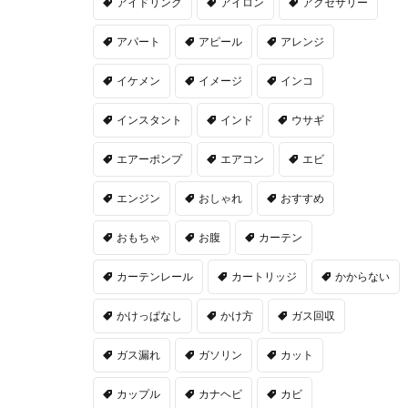
アイドリング
アイロン
アクセサリー
アパート
アピール
アレンジ
イケメン
イメージ
インコ
インスタント
インド
ウサギ
エアーポンプ
エアコン
エビ
エンジン
おしゃれ
おすすめ
おもちゃ
お腹
カーテン
カーテンレール
カートリッジ
かからない
かけっぱなし
かけ方
ガス回収
ガス漏れ
ガソリン
カット
カップル
カナヘビ
カビ