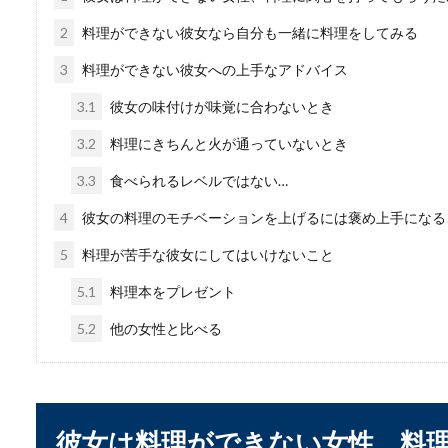
コンソメ味のポテチを
2
料理ができない彼女なら自分も一緒に料理をしてみる
コンソメ味のポテチは食べ始
3
料理ができない彼女への上手なアドバイス
まっているとい...
3.1
彼女の味付けが味覚に合わないとき
3.2
料理にきちんと火が通っていないとき
一人暮らしの料理のお
3.3
食べられるレベルではない…
4
彼女の料理のモチベーションを上げるには褒め上手になる
一人暮らしをしていると気を
しようと考えて...
5
料理が苦手な彼女にしてはいけないこと
5.1
料理本をプレゼント
5.2
他の女性と比べる
彼女は料理ができない女性、料