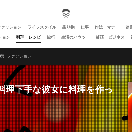
ファッション
ライフスタイル
乗り物
仕事
作法・マナー
健
ション
料理・レシピ
旅行
生活のハウツー
経済・ビジネス
康
ファッション
料理下手な彼女に料理を作っ