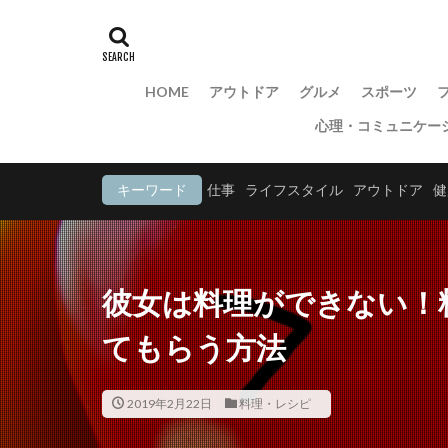
HOME
アウトドア
グルメ
スポーツ
心理・コミュニケー
キーワード
仕事
ライフスタイル
アウトドア
健
彼女は料理ができない！
てもらう方法
2019年2月22日
料理・レシピ