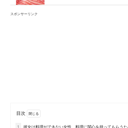
パスタに豚バラは意外ですか
美味し...
スポンサーリンク
料理下手な嫁の原因と
料理の下手な嫁に対してどう
た。では、どう...
シロギスを料理するな
夏が旬と言われているシロギ
てもおいしいと...
目次
1
彼女は料理ができない女性、料理に関心を持ってもらうた