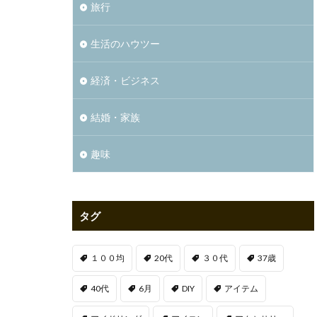
旅行
生活のハウツー
経済・ビジネス
結婚・家族
趣味
タグ
１００均
20代
３０代
37歳
40代
6月
DIY
アイテム