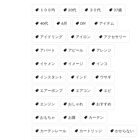
１００均
20代
３０代
37歳
40代
6月
DIY
アイテム
アイドリング
アイロン
アクセサリー
アパート
アピール
アレンジ
イケメン
イメージ
インコ
インスタント
インド
ウサギ
エアーポンプ
エアコン
エビ
エンジン
おしゃれ
おすすめ
おもちゃ
お腹
カーテン
カーテンレール
カートリッジ
かからない