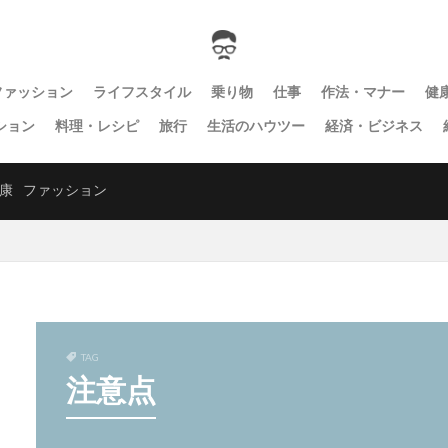
ファッション
ライフスタイル
乗り物
仕事
作法・マナー
健
ション
料理・レシピ
旅行
生活のハウツー
経済・ビジネス
康
ファッション
TAG
注意点