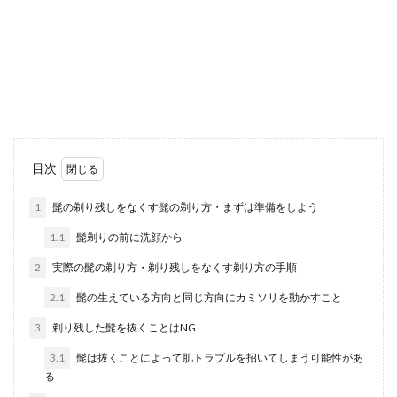
を修復！やり方と必要な物
ユニットバスと壁の隙間の部分にあるコーキング
が長年の劣化でボロボロになってしまったり、黒
いカビが生え...
左手小指の指輪の意味！未婚・既婚女
目次
性の指輪の意味を解説
1
髭の剃り残しをなくす髭の剃り方・まずは準備をしよう
左手小指に指輪をしている女性を見かけたら、そ
1.1
髭剃りの前に洗顔から
の指輪には一体どんな意味があるのか知りたくな
ることもあり...
2
実際の髭の剃り方・剃り残しをなくす剃り方の手順
2.1
髭の生えている方向と同じ方向にカミソリを動かすこと
3
剃り残した髭を抜くことはNG
コンセント増設に必要な資格とは？資
格取得の種類や試験について
3.1
髭は抜くことによって肌トラブルを招いてしまう可能性があ
る
コンセントの増設は資格がないと行えません。