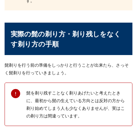
す。
れるのはブレーカーですが、調べてみても落ちて
いない場合は...
実際の髭の剃り方・剃り残しをなく
男性の靴は何足必要？最低限揃えたい
す剃り方の手順
靴の数、理想とする靴の数
社会人男性はトータルで何足靴が必要なのでしょ
うか。職種にもよりますが、サラリーマンでスー
髭剃りを行う前の準備をしっかりと行うことが出来たら、さっそ
ツの着用...
く髭剃りを行っていきましょう。
髭を剃り残すことなく剃りあげたいと考えたとき
に、最初から髭の生えている方向とは反対の方から
剃り始めてしまう人も少なくありませんが、実はこ
の剃り方は間違っています。