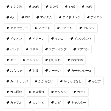
１００均
20代
３０代
37歳
40代
6月
DIY
アイテム
アイドリング
アイロン
アクセサリー
アパート
アピール
アレンジ
イケメン
イメージ
インコ
インスタント
インド
ウサギ
エアーポンプ
エアコン
エビ
エンジン
おしゃれ
おすすめ
おもちゃ
お腹
カーテン
カーテンレール
カートリッジ
かからない
かけっぱなし
かけ方
ガス回収
ガス漏れ
ガソリン
カット
カップル
カナヘビ
カビ
キャスター