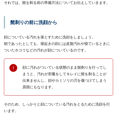
それでは、髭を剃る前の準備方法についてお伝えしていきます。
彼氏が嫉妬深いことに疲れると感じた
女性のための対処法
髭剃りの前に洗顔から
彼氏から嫉妬されるのは女性としては嬉しいこと
顔についている汚れを落とすために洗顔をしましょう。
ですが、嫉妬深いとなると疲れると感じてしまう
こともあるで...
朝であったとしても、寝起きの顔には皮脂汚れや寝ているときに
ついたホコリなどの汚れが顔についているのです。
一人暮らしのご飯は冷凍保存が便利！
顔に汚れがついている状態のまま髭剃りを行ってし
保存の方法を紹介します
まうと、汚れが邪魔をしてキレイに髭を剃ることが
出来ませんし、顔やカミソリの刃を傷つけてしまう
一人暮らしに欠かせないのがご飯、白米ですよ
原因にもなります。
ね。しかし、毎日ご飯を炊くのは大変です。そん
なときに役立つ...
そのため、しっかりと顔についている汚れをとるために洗顔を行
います。
【自炊男子】一人暮らしの自炊を長続