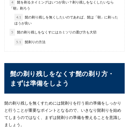
4
髭を剃るタイミングはいつが良い？剃り残しをなくしたいなら
「電気工事士」という資格が必要なのですが、電
「朝」剃ろう
気工事士に...
4.1
髭の剃り残しを無くしたいのであれば、髭は「朝」に剃った
ほうが良い
5
髭の剃り残しをなくすにはカミソリの選び方も大切
メガネをかけた時のマスクの曇り止め
5.1
髭剃りの方法
対策！曇りを予防する方法
メガネをかけている方にとって、困ることの一つ
がマスクをした時のメガネの曇りです。特に冬場
などには眼の...
髭の剃り残しをなくす髭の剃り方・
まずは準備をしよう
免許返納後の再取得は可能？免許返納
後の再取得やメリットを解説
髭の剃り残しを無くすためには髭剃りを行う前の準備をしっかり
年齢が高くなり、運転免許証を返納したほうが良
と行うことが重要なポイントとなるので、いきなり髭剃りを始め
いのではないかと考えている人もいるのではない
てしまうのではなく、まずは髭剃りの準備を整えることを意識し
でしょうか。...
ましょう。