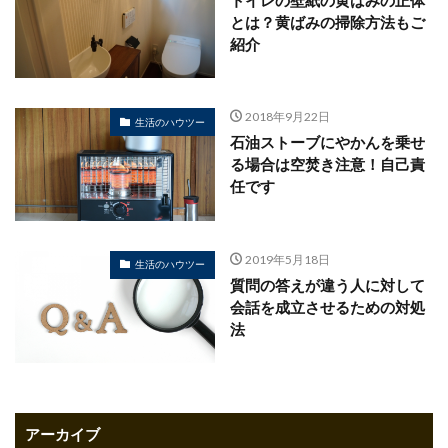
とは？黄ばみの掃除方法もご
紹介
2018年9月22日
生活のハウツー
石油ストーブにやかんを乗せ
る場合は空焚き注意！自己責
任です
2019年5月18日
生活のハウツー
質問の答えが違う人に対して
会話を成立させるための対処
法
アーカイブ