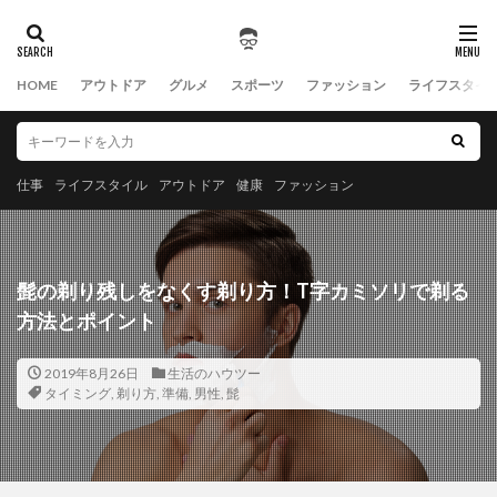
HOME
アウトドア
グルメ
スポーツ
ファッション
ライフスタイ
仕事
ライフスタイル
アウトドア
健康
ファッション
髭の剃り残しをなくす剃り方！T字カミソリで剃る
方法とポイント
2019年8月26日
生活のハウツー
タイミング
,
剃り方
,
準備
,
男性
,
髭