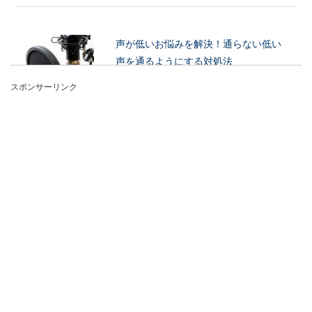
声が低いお悩みを解決！通らない低い
声を通るようにする対処法
スポンサーリンク
声が低いのが原因で、自分の声が通らないという
お悩みを抱えている男性もいますよね。人混みの
中や会議中な...
一人暮らしのダンボール処理方法と
は？捨て方を紹介します
一人暮らしの引っ越しで使ったダンボールの処理
はどのように行えばいいのでしょうか？ダンボー
ル処理に...
ユニットバスのコーキングをして隙間