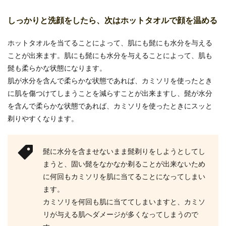
きさせるための簡単なコツ
しっかりと洗顔をしたら、次はホットタオルで顔を温める
一人暮らしの食費を節約するためには、やはり自
炊生活を始めることです。仕事が遅くなったとき
ホットタオルを当てることによって、肌にも髭にも水分を与える
などには、つ...
ことが出来ます。肌にも髭にも水分を与えることによって、肌も
髭も柔らかな状態になります。
肌が水分を含んで柔らかな状態であれば、カミソリを使ったとき
リビングの照明はダウンライトだけで
に肌を傷つけてしまうことを減らすことが出来ますし、髭が水分
大丈夫なのか
を含んで柔らかな状態であれば、カミソリを使ったときにスッと
剃りやすくなります。
家を建てようと思った時に、家の中のすべてを自
分や家族の好みにすることが出来ますので、ワク
ワクしますよ...
髭に水分を含ませないまま髭剃りをしようとしてし
まうと、固い髭をなかなか剃ることが出来ないため
に何回もカミソリを肌に当てることになってしまい
停電の原因がブレーカー以外の場合の
ます。
対処法と注意点について
カミソリを何回も肌に当ててしまいますと、カミソ
リが与える肌へダメージが多くなってしまうので
突然停電が起こった場合、まず原因として考えら