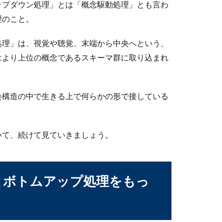
ップダウン処理」とは「概念駆動処理」とも言わ
理のこと。
ら転職するメリットと勉強方法について
処理」は、視覚や聴覚、末端から中央へという、
いった地方公務員へ転職したいと考える人が増えていると言われて
はより上位の概念であるスキーマ群に取り込まれ
会構造の中で生きる上で何らかの形で接している
ときに気を付けたい理由や事前の申請
、どんな理由で休みを取得したらいいのか悩むことはありません
いて、続けて見ていきましょう。
とボトムアップ処理をもっ
ロックされた？考えられる理由と確認方法
ラインをブロックされているかも」というお悩みを抱えている人も