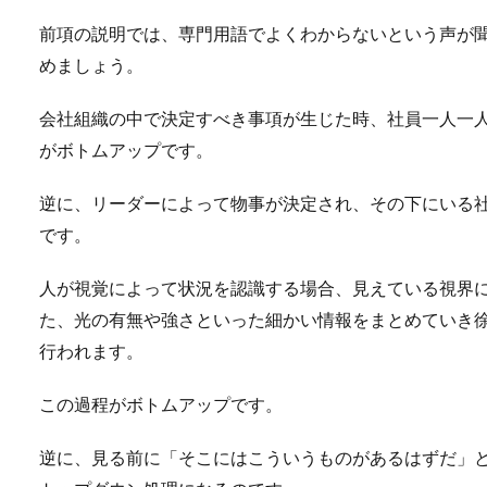
前項の説明では、専門用語でよくわからないという声が
めましょう。
ネギ農家の収入はいく
会社組織の中で決定すべき事項が生じた時、社員一人一
がボトムアップです。
農家は大変な仕事というイメ
いるネ...
逆に、リーダーによって物事が決定され、その下にいる
です。
日本は仕事量が多いと
人が視覚によって状況を認識する場合、見えている視界
た、光の有無や強さといった細かい情報をまとめていき
日本は仕事量・労働時間が多
が諸外国と...
行われます。
この過程がボトムアップです。
退職の挨拶状はいつ出
逆に、見る前に「そこにはこういうものがあるはずだ」