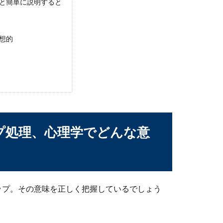
と簡単に説明すると
リット、転職希望者が多い理由とは
想的
合、どのようなメリットがあるのかが気になるのではないでしょう
？正しい距離感で円滑な人間関係を築こう
プ処理、心理学でどんな意
生の中には、生徒と教師の正しい距離感についてよくわからない人
ップ。その意味を正しく把握しているでしょう