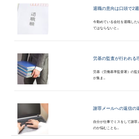
退職の意向は口頭で2
今勤めている会社を退職した
てはならないと...
労基の監査が行われる
労基（労働基準監督署）の監
が集ま...
謝罪メールへの返信の
自分が仕事でミスをして謝罪
のか悩むことも...