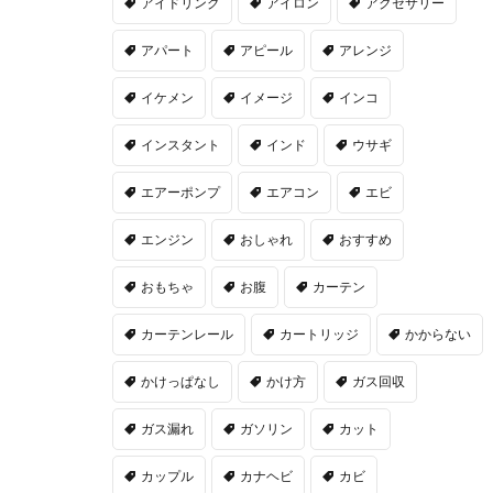
アイドリング
アイロン
アクセサリー
アパート
アピール
アレンジ
イケメン
イメージ
インコ
インスタント
インド
ウサギ
エアーポンプ
エアコン
エビ
エンジン
おしゃれ
おすすめ
おもちゃ
お腹
カーテン
カーテンレール
カートリッジ
かからない
かけっぱなし
かけ方
ガス回収
ガス漏れ
ガソリン
カット
カップル
カナヘビ
カビ