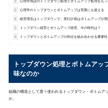
2
心理学用語のトップダウン処理とボトムアップ処理をもっ
3
心理学のトップダウンとボトムアップは営業にも使える
財団法人に就職するメ
4
経営理念はトップダウンで、実行計画はボトムアップが理
財団法人への就職を考えた場
5
トップダウン経営とボトムアップ経営、今の時代は？
か。財...
6
トップダウンとボトムアップの利点を組み合わせる重要性
生徒と教師の距離感は
トップダウン処理とボトムアッ
今教師をされている新米の先
もいるのではな...
味なのか
組織の構造として度々使われるトップダウン・ボトムア
か。