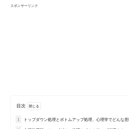
スポンサーリンク
東日本と西日本の電圧
東日本から西日本へ引っ越す
こから...
メーカーの営業が楽っ
目次
働く会社の中には、残業代な
が存在します。...
1
トップダウン処理とボトムアップ処理、心理学でどんな意