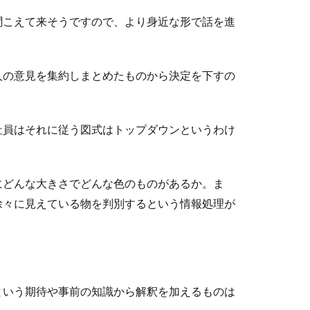
聞こえて来そうですので、より身近な形で話を進
らあるのかみてみよう。休みや仕事の内容等
人の意見を集約しまとめたものから決定を下すの
ージがあると思いますが、実際はどうなのでしょう。ネギを作って
社員はそれに従う図式はトップダウンというわけ
言われる。効率化を求めない日本人の働き方
にどんな大きさでどんな色のものがあるか。ま
徐々に見えている物を判別するという情報処理が
い、長い。それは、労働基準法で定められている１週間の労働時間
す？タイミングや注意点について
という期待や事前の知識から解釈を加えるものは