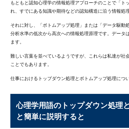
もともと認知心理学の情報処理アプローチのことで「ト
れ、すでにある知識や期待などの認知構造に沿う情報処
県庁や市役所へ民間か
それに対し、「ボトムアップ処理」または「データ駆動
民間企業から県庁や市役所と
分析水準の低次から高次への情報処理原理です。データ
います。...
ます。
難しい言葉を並べているようですが、これらは私達が社
イベントで仕事を休む
ことでもあります。
イベントで仕事を休むときに
仕事におけるトップダウン処理とボトムアップ処理につ
か？例えば、...
心理学用語のトップダウン処理
職場の人にラインをブ
と簡単に説明すると
「もしかしたら、職場の人に
いますよね。ラ...