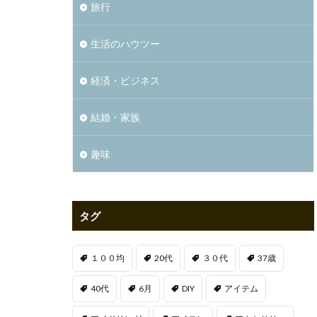
旅行
生活のハウツー
経済・ビジネス
結婚・家族
趣味
タグ
１００均
20代
３０代
37歳
40代
6月
DIY
アイテム