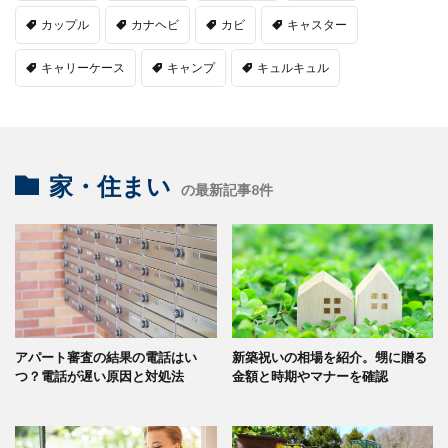
カップル
カナヘビ
カビ
キャスター
キャリーケース
キャンプ
キュルキュル
家・住まい
の最新記事8件
アパート審査の結果の電話はい
新築祝いの相場を紹介。甥に贈る
つ？電話が遅い原因と対処法
金額と時期やマナーを確認