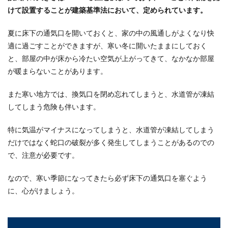
ス漏れをチェ...
けて設置することが建築基準法において、定められています。
夏に床下の通気口を開いておくと、家の中の風通しがよくなり快
適に過ごすことができますが、寒い冬に開いたままにしておく
那須を別荘地として選ぶ魅力と評判。
と、部屋の中が床から冷たい空気が上がってきて、なかなか部屋
那須が選ばれる理由
が暖まらないことがあります。
那須は昔から別荘地としても人気のエリアです。
美しい豊かな自然や、ウインタースポーツなども
また寒い地方では、換気口を閉め忘れてしまうと、水道管が凍結
楽しめ、温泉...
してしまう危険も伴います。
特に気温がマイナスになってしまうと、水道管が凍結してしまう
だけではなく蛇口の破裂が多く発生してしまうことがあるのでの
玄関のコンクリートにできたひび割れ
で、注意が必要です。
の原因や修理の必要性
なので、寒い季節になってきたら必ず床下の通気口を塞ぐよう
玄関のコンクリート部分にひび割れを見つけた
ら、ちょっとしたひび割れだからと言って見逃し
に、心がけましょう。
てはいけません...