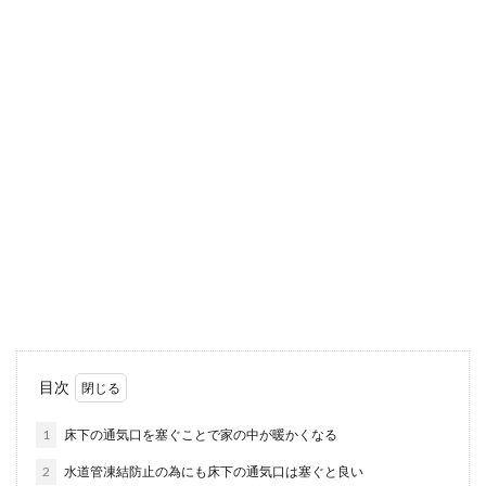
東京のアパート探しのコツが知りたいあなた。東
京は人が多い大都会で、憧れている人も多いので
はないでしょ...
窓拭きにはどんな道具があると便利？
プロも使用する窓拭きグッズ
窓拭きは掃除の中でも面倒だと感じる方が多いの
ではないでしょうか？洗剤で汚れを落としたり乾
拭きをしたり...
新築祝いの相場を紹介。甥に贈る金額
目次
と時期やマナーを確認
1
床下の通気口を塞ぐことで家の中が暖かくなる
かわいい甥が新築を建てたという喜ばしい知らせ
2
水道管凍結防止の為にも床下の通気口は塞ぐと良い
が届いた時に思うのが「新築祝いはどうしよう」