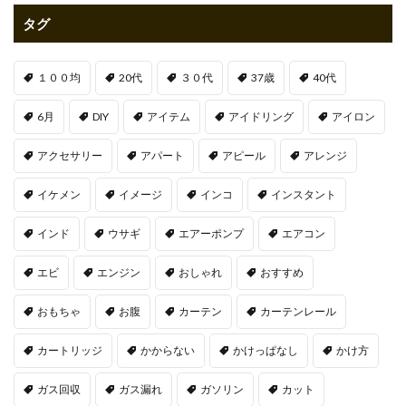
タグ
１００均
20代
３０代
37歳
40代
6月
DIY
アイテム
アイドリング
アイロン
アクセサリー
アパート
アピール
アレンジ
イケメン
イメージ
インコ
インスタント
インド
ウサギ
エアーポンプ
エアコン
エビ
エンジン
おしゃれ
おすすめ
おもちゃ
お腹
カーテン
カーテンレール
カートリッジ
かからない
かけっぱなし
かけ方
ガス回収
ガス漏れ
ガソリン
カット