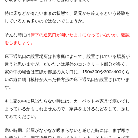
エアコンのガス回収方法！ポンプダウ
特に床などが冷たいままの状態で、足元から冷えるという経験を
ンの手順について解説
している方も多いのではないでしょうか。
エアコンの移動や取り外しを行う時、エアコンの
そんな時には
床下の通気口が開いたままになっていないか、確認
ガス回収を行わなくてはなりません。このガス回
をしましょう。
収を自分で行...
床下通気口の設置場所は各家庭によって、設置されている場所が
違うと思いますが、だいたいは屋外のコンクリート部分が多く、
外壁塗装を自分でするときは準備が大
家の中の場合は窓際か部屋の入り口に、150×300や200×400くら
切！失敗しないポイント
いの縦に網目模様が入った長方形の床下通気口が設置されていま
す。
外壁の塗装を自分でするのは可能です。ただし、
外壁塗装というのは道具やコツがわかれば自分で
もし家の中に見当たらない時には、カーペットや家具で塞いでし
もできますが...
まっているかもしれませんので、家具をよけるなどをして、探し
てみてください。
アパート審査の結果の電話はいつ？電
寒い時期、部屋がなかなか暖まらないと感じた時には、まず寒さ
話が遅い原因と対処法
対策として、床下通気口を塞いでみましょう。そうすることで家