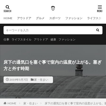
HOME
アウトドア
グルメ
スポーツ
ファッション
ライフスタイ
仕事
ライフスタイル
アウトドア
健康
ファッション
床下の通気口を塞ぐ事で室内の温度が上がる。塞ぎ
方と外す時期
2019年5月7日
家・住まい
HOME
家・住まい
床下の通気口を塞ぐ事で室内の温度が上がる。