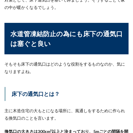
の中が暖かくなるでしょう。
アパートの契約に必要な書類を提出すると、入居
審査が行われその結果が電話で知らされます。ほ
とん...
水道管凍結防止の為にも床下の通気口
は塞ぐと良い
玄関のドアノブ塗装は自分でもでき
る！手順や予防対策とは
そもそも床下の通気口はどのような役割をするものなのか、気に
玄関のドアノブの塗装は気がつくと剥げてきてい
なりますよね。
ることがあります。これは家の経過とともによく
あることです...
床下の通気口とは？
エアコンのガス漏れをチェックする方
主に木造住宅の大もとになる場所に、風通しをするために作られ
法とガス漏れした時の対処法
る換気口のことを言います。
エアコンから冷気が出て来ない時、ガス漏れをし
ている可能性があります。でも、知識がないとガ
換気口の大きさは300cm²以上と決まっており、5mごとの間隔を開