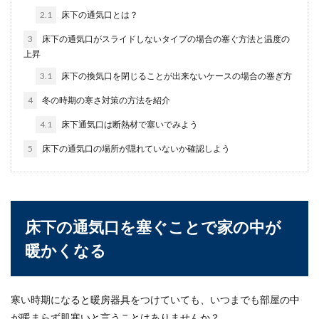
ということが...
2.1
床下の通気口とは？
3
床下の通気口がスライドしないタイプの場合の塞ぐ方法と温度の
上昇
水道の蛇口から水漏れ！水漏れの原因
3.1
床下の換気口を閉じることが出来ないケースの場合の塞ぎ方
別・自分で修理を行う方法
4
冬の時期の寒さ対策の方法を紹介
自宅のシングルレバーの水道の蛇口から水漏れを
4.1
床下通気口は断熱材で塞いでみよう
している場合、一体どんなことが原因で水漏れを
しているのか...
5
床下の通気口の場所が隠れていないか確認しよう
エアコンのコンセント位置はどこがオ
床下の通気口を塞ぐことで家の中が
ススメ？コンセント問題
暖かくなる
エアコンに適しているコンセントの位置はどのく
らいの高さなのでしょうか？エアコンを後から設
置するときに...
寒い時期になると暖房器具をつけていても、いつまでも部屋の中
が暖まらず肌寒いと言うことはありませんか？