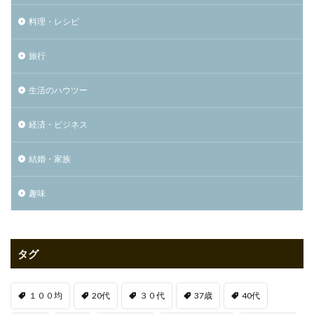
料理・レシピ
旅行
生活のハウツー
経済・ビジネス
結婚・家族
趣味
タグ
１００均
20代
３０代
37歳
40代