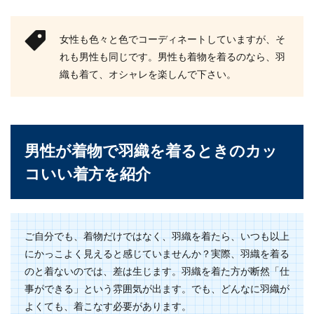
筋肉を鍛えているイケメンがおしゃれ
女性も色々と色でコーディネートしていますが、そ
に見えるのはなぜ
れも男性も同じです。男性も着物を着るのなら、羽
織も着て、オシャレを楽しんで下さい。
世の中には趣味や職業柄、筋肉を鍛えている人が
いますが、それだけでも格好良いのに、顔がイケ
メンの人に限...
男性が着物で羽織を着るときのカッ
ノースリーブニットは男ウケが良い！
コいい着方を紹介
男の意見と着こなしのコツ
彼氏が居ない女性の中には、男ウケの良い洋服を
身に着けることで恋人候補の男性を探したいと思
ご自分でも、着物だけではなく、羽織を着たら、いつも以上
っている女性...
にかっこよく見えると感じていませんか？実際、羽織を着る
のと着ないのでは、差は生じます。羽織を着た方が断然「仕
事ができる」という雰囲気が出ます。でも、どんなに羽織が
ツーブロックは短髪で！20代メンズに
よくても、着こなす必要があります。