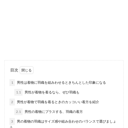
男性こそスキンケアをおすすめする理
由とお手入れ方法を紹介
女性と同じように男性もスキンケアが大切な理由
とは？ スキンケアは、化粧水や乳液、美容液など
をつけるこ...
男のすね毛を薄くしたい！簡単にでき
目次
る処理方法とポイントを紹介
1
男性は着物に羽織を組みわせるときちんとした印象になる
男性の中には濃いすね毛を薄くしたいとお悩みの
1.1
男性が着物を着るなら、ぜひ羽織も
人も多いのではないでしょうか？夏になるとハー
フパンツ...
2
男性が着物で羽織を着るときのカッコいい着方を紹介
2.1
男性の着物にプラスする、羽織の着方
3
男の着物の羽織はサイズ感や組み合わせのバランスで選びましょ
股上が浅い深いとでは印象が変わる！
う