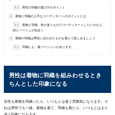
男性大人デニムの選び方
3.1
男性の羽織の選び方のポイント
どんなに年齢を重ねてもおしゃれをしたいと思う
4
着物と羽織の上手なコーディネートのポイントとは
気持ちを持つということは素敵なことです。でも
最新の流...
4.1
着物と羽織、色が違うものでコーディネートしたいのなら、
紺とベージュが似合う
5
着物の羽織は季節に合わせたものを選んで楽しみましょう
肩幅が広い男性がスッキリと見えるコ
5.1
羽織にも、夏バージョンがあります。
ーデ術！洋服選びのポイント
肩幅が広く、似合う洋服が少ないとお悩みの男性
はいませんか？特にスポーツをやっていた方など
は、肩周りに...
男性は着物に羽織を組みわせるとき
ちんとした印象になる
髪型に悩む男性必見！40代になっても
若く見えるコツを教えます
女性も着物を羽織ったら、いつもとは違う雰囲気になります。そ
れは男性でも一緒。着物を着て、羽織も着たら、いつもとはまた
男性も40代になると、髪の毛が薄くなってきたり
違う印象になります。