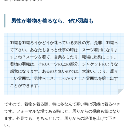
白髪が増えてきたりと髪の毛に関して悩む人も多
くなってく...
男性が着物を着るなら、ぜひ羽織も
髭の剃り方が重要！おしゃれ度がアッ
プする髭の剃り方とコツ
羽織を羽織ろうかどうか迷っている男性の方。是非、羽織っ
て下さい。あなたもきっと仕事の時は、スーツ着用になりま
いい加減な髭の剃り方をしてしまうと、おしゃれ
すよね？スーツを着て、営業をしたり、職場に出勤します。
とは程遠いただのだらしない髭面になってしまう
だけ。髭...
着物の羽織は、そのスーツの上の部分、ジャケットのような
感覚になります。あるのと無いのでは、大違い。より、凛々
しい雰囲気、男性らしさ、しっかりとした雰囲気を醸し出す
ことができます。
髭を伸ばしておしゃれな男性に変身す
るためのシェーバーの使い方
ですので、着物を着る際、特に冬なんて寒い時は羽織は着るべき
おしゃれに見える髭に憧れてはいるものの、シェ
です。フォーマルな場である時ほど、周りからの視線も気になり
ーバーやはさみなどを使ってどう整えればいいの
かわからない...
ます。外見でも、きちんとして、周りからの評価を上げて下さ
い。