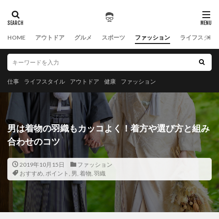
HOME
アウトドア
グルメ
スポーツ
ファッション
ライフスタイ
仕事
ライフスタイル
アウトドア
健康
ファッション
男は着物の羽織もカッコよく！着方や選び方と組み
合わせのコツ
2019年10月15日
ファッション
おすすめ
,
ポイント
,
男
,
着物
,
羽織