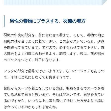
似合う髪型をご紹介します
メンズに圧倒的な人気のツーブロックですが、ビ
ジネスマンなら短髪ツーブロックにすることがお
男性の着物にプラスする、羽織の着方
すすめです。...
羽織の中央の部分を、首に合わせて着ます。そして、着物の袖と
羽織の袖が合うように着て下さい。この点がズレていると、羽織
男性の服装がおしゃれに見えるコーデ
を間違って着ています。ですので、必ず合わせて着て下さい。首
ィネートとバランスのコツ
の部分をよく羽織に合わせるよう、調節します。後は、前の部分
あなたの周りにおしゃれな服装の男性はいます
のフックをつけて、終了になります。
か？同じような洋服を着ていても、おしゃれに見
える人とそ...
フックの部分は必修ではないようです。ないバージョンもあるの
で、それほど気にしなくても良さそうです。
普段からスーツを着こなしている方は、羽織をまるでスーツを着
ている感覚で着ると思います。それは間違いです。着物を着てい
るのですから、いつも以上に落ち着いて行動した方がより羽織に
は合っているのかもしれませんね。