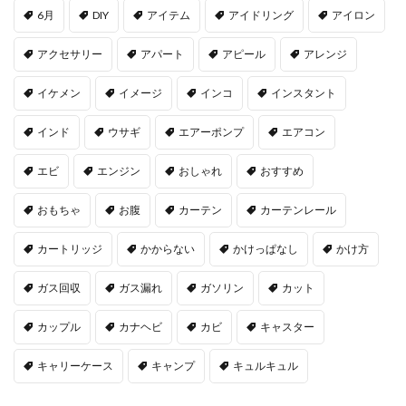
6月
DIY
アイテム
アイドリング
アイロン
アクセサリー
アパート
アピール
アレンジ
イケメン
イメージ
インコ
インスタント
インド
ウサギ
エアーポンプ
エアコン
エビ
エンジン
おしゃれ
おすすめ
おもちゃ
お腹
カーテン
カーテンレール
カートリッジ
かからない
かけっぱなし
かけ方
ガス回収
ガス漏れ
ガソリン
カット
カップル
カナヘビ
カビ
キャスター
キャリーケース
キャンプ
キュルキュル