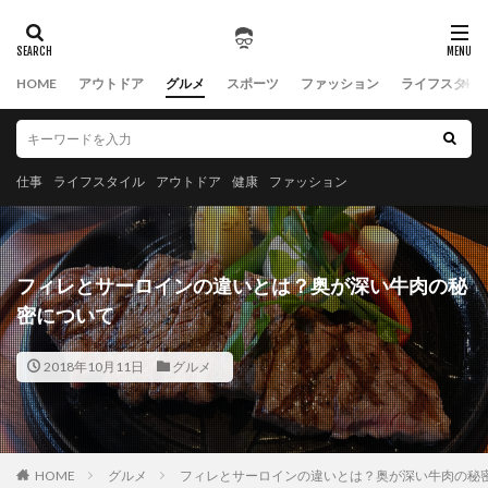
HOME
アウトドア
グルメ
スポーツ
ファッション
ライフスタイ
仕事
ライフスタイル
アウトドア
健康
ファッション
フィレとサーロインの違いとは？奥が深い牛肉の秘
密について
2018年10月11日
グルメ
HOME
グルメ
フィレとサーロインの違いとは？奥が深い牛肉の秘