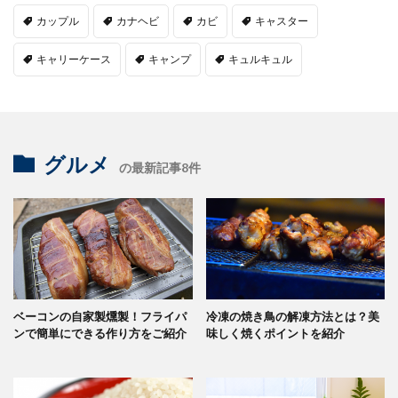
カップル
カナヘビ
カビ
キャスター
キャリーケース
キャンプ
キュルキュル
グルメ
の最新記事8件
ベーコンの自家製燻製！フライパ
冷凍の焼き鳥の解凍方法とは？美
ンで簡単にできる作り方をご紹介
味しく焼くポイントを紹介