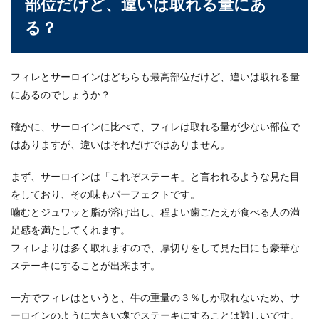
部位だけど、違いは取れる量にあ
で美味しくい...
る？
一人暮らしで肉料理を作るなら簡単に
フィレとサーロインはどちらも最高部位だけど、違いは取れる量
すぐできるものがおすすめ
にあるのでしょうか？
一人暮らしでも肉料理を食べたい！しかし、簡単
確かに、サーロインに比べて、フィレは取れる量が少ない部位で
に作れるものなのでしょうか？がっつり肉料理を
食べ...
はありますが、違いはそれだけではありません。
まず、サーロインは「これぞステーキ」と言われるような見た目
をしており、その味もパーフェクトです。
米の保存期間は？未開封の米の賞味期
噛むとジュワッと脂が溶け出し、程よい歯ごたえが食べる人の満
限と保存方法を解説
足感を満たしてくれます。
フィレよりは多く取れますので、厚切りをして見た目にも豪華な
家にあるを未開封の状態で保存しているとき、保
ステーキにすることが出来ます。
存期間が長くなると、米の賞味期限について気に
なってしまい...
一方でフィレはというと、牛の重量の３％しか取れないため、サ
ーロインのように大きい塊でステーキにすることは難しいです。