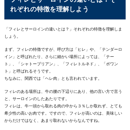
れぞれの特徴を理解しよう
寿司のシャリは人肌に温かい方が旨
い？美味しい寿司の見分け方
「フィレとサーロインの違いとは？」それぞれの特徴を理解しま
寿司を食べた時シャリの温度を気にしたことはあ
りますか？お寿司屋さんによって温かいシャリで
しょう。
お寿司を握る...
まず、フィレの特徴ですが、呼び方は「ヒレ」や、「テンダーロ
イン」と呼ばれたり、さらに細かい場所によっては、「テー
ト」、「シャトーブリアン」、「フィレトルネド」、「ポワン
ベーコンの自家製燻製！フライパンで
ト」と呼ばれるそうです。
簡単にできる作り方をご紹介
ちなみに、関西では「ヘレ肉」とも言われています。
ベーコンの燻製が簡単にお家で作れることを知っ
ていますか？燻製と言うと手間がかかるイメージ
フィレのある場所は、牛の腰の下辺りにあり、他の言い方で言う
がありますが...
と、サーロインのしたあたりです。
フィレは、牛一頭から取れる肉の中から３％しか取れず、とても
希少性の高いお肉です。ですので、フィレが高いのは、美味しい
からだけではなく、あまり取れないからなんですね。
冷凍の焼き鳥の解凍方法とは？美味し
く焼くポイントを紹介