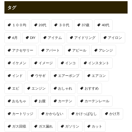
タグ
１００均
20代
３０代
37歳
40代
6月
DIY
アイテム
アイドリング
アイロン
アクセサリー
アパート
アピール
アレンジ
イケメン
イメージ
インコ
インスタント
インド
ウサギ
エアーポンプ
エアコン
エビ
エンジン
おしゃれ
おすすめ
おもちゃ
お腹
カーテン
カーテンレール
カートリッジ
かからない
かけっぱなし
かけ方
ガス回収
ガス漏れ
ガソリン
カット