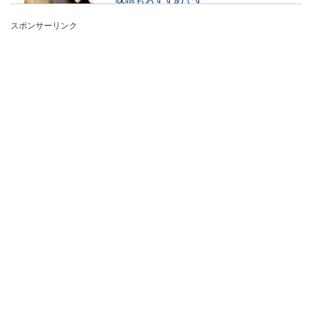
スポンサーリンク
おでんの薬味といえばからしという人が多いと思
いますが、実は地方によって違いがあるようで
す。中...
インドにはたくさんのスパイスの種類
があります
インドといえば、「カレー」と答える人が多いと
思いますが、そもそもカレーとはどんな料理でし
ょうか？...
イカの保存方法！釣り上げたイカを新
鮮な状態で家に持ち帰る方法
釣りに行ってたくさんイカを釣り上げたら、でき
るだけ新鮮な状態で家に持ち帰りたいと思います