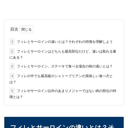
よね！釣り上...
ラーメンの原価が高いのは醤油より味
目次
噌？その理由とは
1
フィレとサーロインの違いとは？それぞれの特徴を理解しよう
ラーメンの原価を考えた場合、どんなラーメンや
2
フィレとサーロインはどちらも最高部位だけど、違いは取れる量
具材が原価が高いのか気になってしまいます。と
にある？
いう...
3
フィレとサーロイン、ステーキで食べる場合の味の違いとは？
4
フィレの中でも最高級のシャトーブリアンの美味しい食べ方と
は？
刺身は炙りがおすすめ！炙ると美味し
いお魚を紹介します
5
フィレやサーロイン以外のあまりメジャーではない肉の部位の特
徴とは？
刺身の炙りでおすすめといえば定番のあの魚です
よね。お刺身で食べるのに飽きてしまったときに
はぜひ、炙り...
フィレとサーロインの違いとは？そ