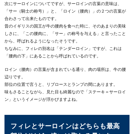
次にサーロインについてですが、サーロインの言葉の意味は、
「サー（騎士の称号）」と、「ロイン（腰肉）」の２つの言葉が
冷凍の焼き鳥はどのような解凍方法が適している
のでしょうか。冷凍の焼鳥の解凍の仕方について
合わさって出来たものです。
紹介します。...
昔のイギリスの国王が牛の腰肉を食べた時に、そのあまりの美味
しさに、「この腰肉に、「サー」の称号を与える」と言ったこと
から、呼ばれるようになったそうです。
鍋にラーメンはどう入れる？生麺を使
ちなみに、フィレの別名は「テンダーロイン」ですが、これは
うときのポイント
「腰肉の下」にあることから呼ばれているのです。
鍋のしめにラーメンの生麺を使ったらなんだか、
ロイン（腰肉）の言葉が含まれている通り、肉の場所は、牛の腰
ドロドロして美味しくなかった…味がぼやけてし
辺りです。
まった事はあ...
部位の位置で言うと、リブロースとランプの間にあります。
味もさることながら、見た目も綺麗なので「ステーキ＝サーロイ
ン」というイメージが浮かびますよね。
タコの刺身の美味しい食べ方とさばき
方。皮や頭も食べられます
フィレとサーロインはどちらも最高
スーパーで売られているものの多くは茹でたタコ
ですが、生のタコが手に入った場合は是非刺し身