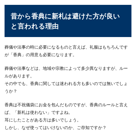
と悪い指導者の違いと特徴
昔から香典に新札は避けた方が良い
少年野球の指導者をしているというお父さんコー
チもいますよね。仕事を終えた後や休日を返上し
と言われる理由
て、子供に熱...
葬儀や法事の時に必要になるものと言えば、礼服はもちろんです
が「香典」の用意も必要になります。
【結婚式の持ち物リスト】男性ゲスト
が忘れずに持っていきたい物
葬儀や法事などは、地域や宗教によって多少異なりますが、ルー
結婚式に招待された時には、どんなものを持って
ルがあります。
いけばよいのでしょうか？特に遠方で行われる結
その中でも、香典に関しては迷われる方も多いのでは無いでしょ
婚式の場合に...
うか？
香典は不祝儀袋にお金を包んだものですが、香典のルールと言え
ば、「新札は使わない」ですよね。
パーティーに適した服装。メンズの間
耳にしたことがある方は多いでしょう。
違いない服装選び
しかし、なぜ使ってはいけないのか、ご存知ですか？
カジュアルパーティーに誘われたけど、どのよう