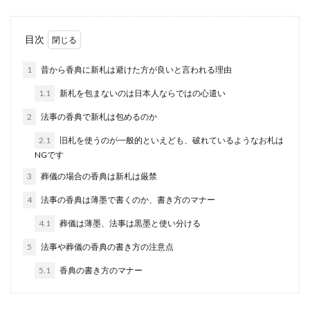
プレゼントに贈りたい彼女との記念日
目次
に贈る女性が喜ぶギフト
1
昔から香典に新札は避けた方が良いと言われる理由
彼女へ付き合って１年の記念に、何かプレゼント
1.1
新札を包まないのは日本人ならではの心遣い
をしたいと考えている男性もいると思います。贈
るならば、や...
2
法事の香典で新札は包めるのか
2.1
旧札を使うのが一般的といえども、破れているようなお札は
NGです
元上司に香典を包む場合の金額の相場
3
葬儀の場合の香典は新札は厳禁
と金額に迷った時の考え方
4
法事の香典は薄墨で書くのか、書き方のマナー
元上司の不幸、あるいは元上司の身内の不幸の一
4.1
葬儀は薄墨、法事は黒墨と使い分ける
報を聞いた場合、元上司という間柄なためいくら
香典を包むべ...
5
法事や葬儀の香典の書き方の注意点
5.1
香典の書き方のマナー
少年野球の指導者の心得！良い指導者