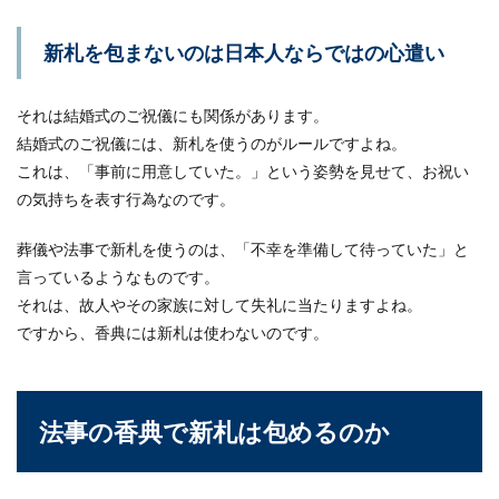
な服装で出席すればよいのかわからないという方
はいませんか...
新札を包まないのは日本人ならではの心遣い
それは結婚式のご祝儀にも関係があります。
男の爪の長さはどれくらいが最適？長
結婚式のご祝儀には、新札を使うのがルールですよね。
さの基準と女が理想の男の爪
これは、「事前に用意していた。」という姿勢を見せて、お祝い
の気持ちを表す行為なのです。
女性は意外と男性の爪を見ています。爪の長さが
長い男性は、あまり清潔な印象を持たれないた
め、女性にモテ...
葬儀や法事で新札を使うのは、「不幸を準備して待っていた」と
言っているようなものです。
それは、故人やその家族に対して失礼に当たりますよね。
ですから、香典には新札は使わないのです。
趣味が釣りの場合履歴書に記入するの
は有りか無しか。例文も紹介
あなたの趣味はなんですか？趣味を聞かれても特
法事の香典で新札は包めるのか
に趣味がないと困ってしまいますね。また趣味と
いっ...