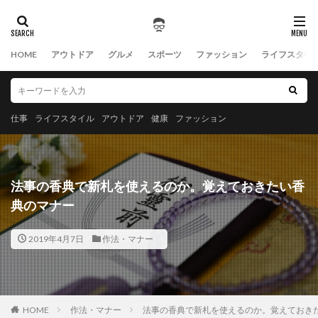
HOME
アウトドア
グルメ
スポーツ
ファッション
ライフスタイ
仕事
ライフスタイル
アウトドア
健康
ファッション
法事の香典で新札を使えるのか。覚えておきたい香
典のマナー
2019年4月7日
作法・マナー
HOME
作法・マナー
法事の香典で新札を使えるのか。覚えておき