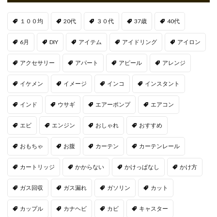
１００均
20代
３０代
37歳
40代
6月
DIY
アイテム
アイドリング
アイロン
アクセサリー
アパート
アピール
アレンジ
イケメン
イメージ
インコ
インスタント
インド
ウサギ
エアーポンプ
エアコン
エビ
エンジン
おしゃれ
おすすめ
おもちゃ
お腹
カーテン
カーテンレール
カートリッジ
かからない
かけっぱなし
かけ方
ガス回収
ガス漏れ
ガソリン
カット
カップル
カナヘビ
カビ
キャスター