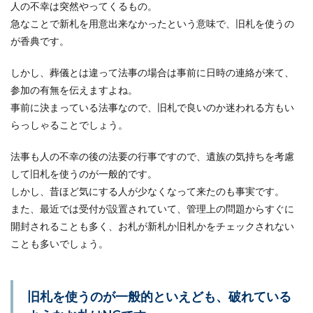
人の不幸は突然やってくるもの。
急なことで新札を用意出来なかったという意味で、旧札を使うの
女性が笑顔で挨拶する心理や相手の好
が香典です。
意を見極めるポイントを紹介
しかし、葬儀とは違って法事の場合は事前に日時の連絡が来て、
女性が笑顔で挨拶をしてきたら、あなたはいつも
参加の有無を伝えますよね。
どのように返していますか？もしかしたら、その
事前に決まっている法事なので、旧札で良いのか迷われる方もい
笑顔で挨...
らっしゃることでしょう。
法事も人の不幸の後の法要の行事ですので、遺族の気持ちを考慮
年賀状は？喪中の時に付き合いのある
して旧札を使うのが一般的です。
会社宛に出す年賀状のマナー
しかし、昔ほど気にする人が少なくなって来たのも事実です。
また、最近では受付が設置されていて、管理上の問題からすぐに
自分が喪中の場合、取引先やお付き合いのある会
開封されることも多く、お札が新札か旧札かをチェックされない
社宛に、年賀状を出しても良いのか悩みますよ
ね。喪中は...
ことも多いでしょう。
旧札を使うのが一般的といえども、破れている
【上棟式の挨拶】施主として挨拶をす