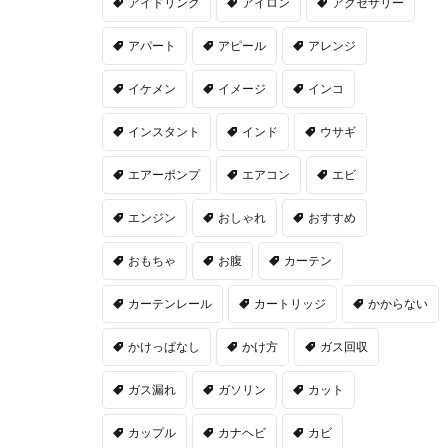
アイドリング
アイロン
アクセサリー
アパート
アピール
アレンジ
イケメン
イメージ
インコ
インスタント
インド
ウサギ
エアーポンプ
エアコン
エビ
エンジン
おしゃれ
おすすめ
おもちゃ
お腹
カーテン
カーテンレール
カートリッジ
かからない
かけっぱなし
かけ方
ガス回収
ガス漏れ
ガソリン
カット
カップル
カナヘビ
カビ