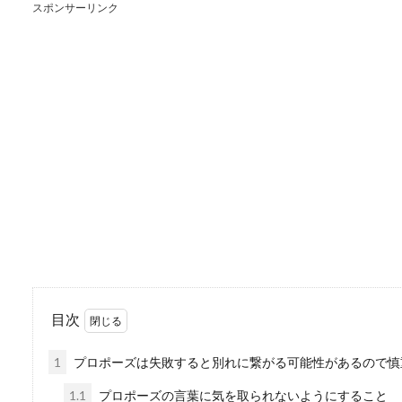
スポンサーリンク
う？女性へ贈...
結婚祝いの相場とは？
孫に結婚祝いを渡すときには
け出してあげた...
目次
1
プロポーズは失敗すると別れに繋がる可能性があるので慎
1.1
プロポーズの言葉に気を取られないようにすること