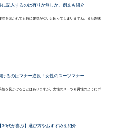
書に記入するのは有りか無しか。例文も紹介
趣味を聞かれても特に趣味がないと困ってしまいますね。また趣味
開けるのはマナー違反！女性のスーツマナー
男性を見かけることはありますが、女性のスーツも男性のようにボ
【30代が喜ぶ】選び方やおすすめを紹介
て、30代の女性へ贈る場合、どんなプレゼントが喜ばれるのでしょ