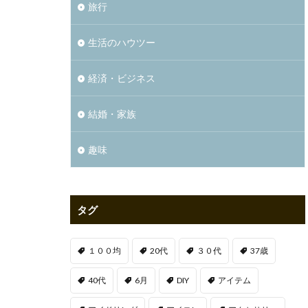
旅行
生活のハウツー
経済・ビジネス
結婚・家族
趣味
タグ
１００均
20代
３０代
37歳
40代
6月
DIY
アイテム