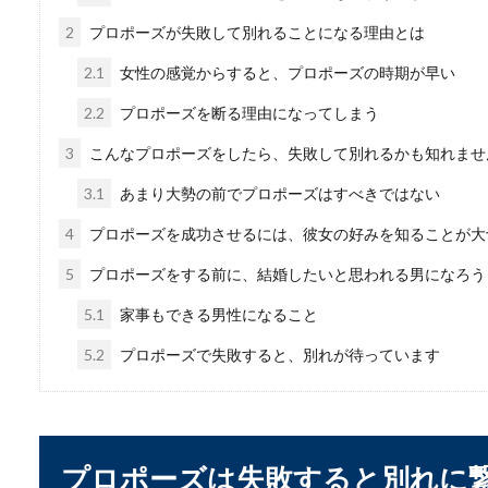
男性の爪がピカピカだ
2
プロポーズが失敗して別れることになる理由とは
男性も身だしなみに注意する
2.1
女性の感覚からすると、プロポーズの時期が早い
する傾向がある...
2.2
プロポーズを断る理由になってしまう
3
こんなプロポーズをしたら、失敗して別れるかも知れませ
3.1
あまり大勢の前でプロポーズはすべきではない
4
プロポーズを成功させるには、彼女の好みを知ることが大
5
プロポーズをする前に、結婚したいと思われる男になろう
元上司に香典を包む場
5.1
家事もできる男性になること
5.2
プロポーズで失敗すると、別れが待っています
元上司の不幸、あるいは元上
ら香典を包むべ...
プロポーズは失敗すると別れに