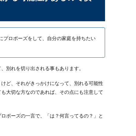
計を贈りたい！選び方のポイントやおすすめ
を贈りたいときは、どんな時計を選んだら喜ばれるのでしょうか？
にプロポーズをして、自分の家庭を持ちたい
て、別れを切り出される事もあります。
。けど、それがきっかけになって、別れる可能性
はマナーがある。タイミングや相場も紹介
ても大切な方なのであれば、その点にも注意して
司や同僚に花束を渡す機会はあるでしょう。イベントでの花束を渡
プロポーズの一言で、「は？何言ってるの？」と