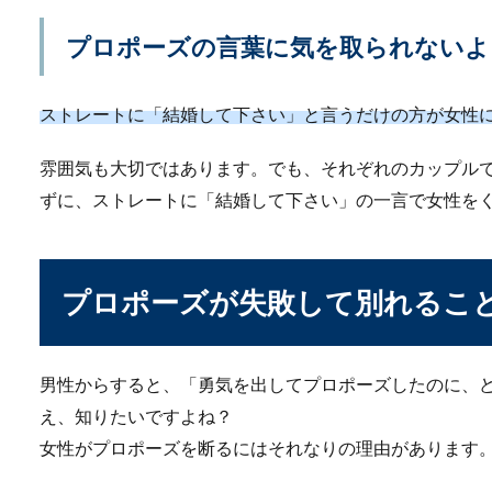
プロポーズの言葉に気を取られないよ
ストレートに「結婚して下さい」と言うだけの方が女性
【高校の卒業式】母親
雰囲気も大切ではあります。でも、それぞれのカップル
高校の卒業式は、どんな服装
ずに、ストレートに「結婚して下さい」の一言で女性を
ってしまいます...
プロポーズが失敗して別れるこ
プロポーズでサプライ
「サプライズでプロポーズを
いの？と男性陣...
男性からすると、「勇気を出してプロポーズしたのに、
え、知りたいですよね？
女性がプロポーズを断るにはそれなりの理由があります