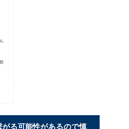
とどう思う？身だしなみと女性の意見
方が多く見られるようになりました。特に若い男性は清潔感を気に
ん
切
合の金額の相場と金額に迷った時の考え方
司の身内の不幸の一報を聞いた場合、元上司という間柄なためいく
繋がる可能性があるので慎