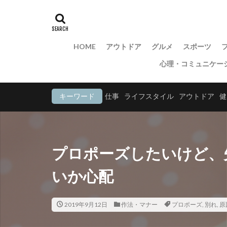
HOME
アウトドア
グルメ
スポーツ
心理・コミュニケー
キーワード
仕事
ライフスタイル
アウトドア
健
プロポーズしたいけど、
いか心配
2019年9月12日
作法・マナー
プロポーズ
,
別れ
,
原