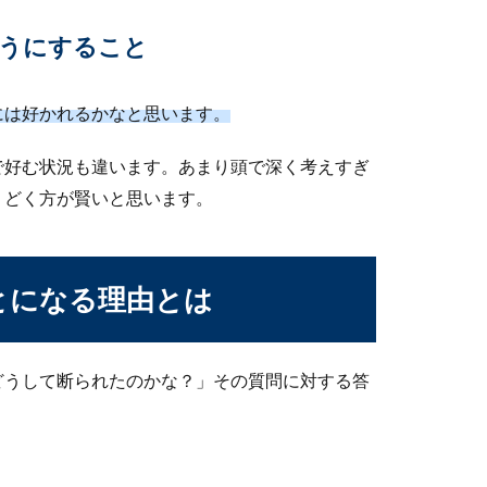
うにすること
には好かれるかなと思います。
の服装のポイントと注意点
で好む状況も違います。あまり頭で深く考えすぎ
が良いのか？大切なセレモニーだからこそ、ママの服装も気合が入
くどく方が賢いと思います。
とになる理由とは
ズをし失敗してしまう理由と成功の秘訣
すると失敗する」そんな事を耳にすると、サプライズの何がいけな
どうして断られたのかな？」その質問に対する答
。