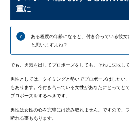
プレゼントに彼女へ時
重に
プレゼントとして彼女へ時計
いつも身につけ...
ある程度の年齢になると、付き合っている彼女
と思いますよね？
でも、勇気を出してプロポーズをしても、それに失敗し
男性としては、タイミングと勢いでプロポーズはしたい
花束の渡し方と向きに
もあります。今付き合っている女性があなたにとってと
プロポーズをするべきです。
退職や祝い事などで会社の上
す役割...
男性は女性の心を完璧には読み取れません。ですので、
断れる事もあります。