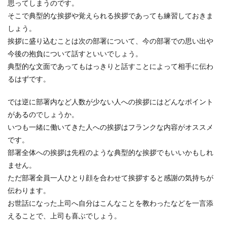
思ってしまうのです。
退職や祝い事などで会社の上司や同僚に花束を渡
そこで典型的な挨拶や覚えられる挨拶であっても練習しておきま
す機会はあるでしょう。イベントでの花束を渡す
役割...
しょう。
挨拶に盛り込むことは次の部署について、今の部署での思い出や
今後の抱負について話すといいでしょう。
典型的な文面であってもはっきりと話すことによって相手に伝わ
初デートの会話に失敗しない方法！女
るはずです。
性の気持ちを考えた会話術
では逆に部署内など人数が少ない人への挨拶にはどんなポイント
好きな人との初デートが迫ってくると、段々緊張
して失敗はしないかと不安な気持ちを抱えてしま
があるのでしょうか。
うものです。...
いつも一緒に働いてきた人への挨拶はフランクな内容がオススメ
です。
部署全体への挨拶は先程のような典型的な挨拶でもいいかもしれ
プロポーズでサプライズをし失敗して
ません。
しまう理由と成功の秘訣
ただ部署全員一人ひとり顔を合わせて挨拶すると感謝の気持ちが
伝わります。
「サプライズでプロポーズをすると失敗する」そ
お世話になった上司へ自分はこんなことを教わったなどを一言添
んな事を耳にすると、サプライズの何がいけない
えることで、上司も喜ぶでしょう。
の？と男性陣...