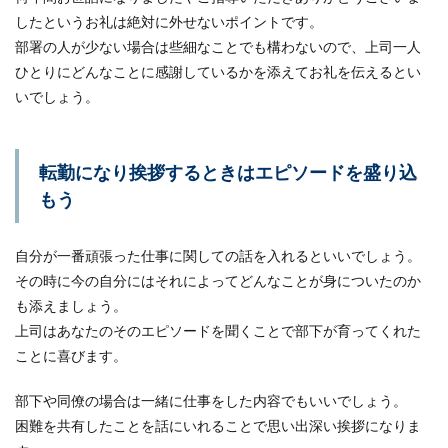
結婚式への出席準備【男性ゲストの場
したというお礼は絶対に外せないポイントです。
合】持ち物やマナーを紹介
部署の人が少ない場合は些細なことでも構わないので、上司一人
結婚式へ出席する際は準備をきちんと進めること
ひとりにどんなことに感謝しているかを添えてお礼を伝えるとい
も招待されたゲストとして大切なことです。例え
いでしょう。
ば、男性ゲス...
転勤になり挨拶するときはエピソードを盛り込
もう
自分が一番頑張った仕事に関しての話を入れるといいでしょう。
その時に今の自分にはそれによってどんなことが身についたのか
も添えましょう。
上司はあなたのそのエピソードを聞くことで部下が育ってくれた
ことに喜びます。
部下や同僚の場合は一緒に仕事をした内容でもいいでしょう。
困難を共有したことを話にいれることで思い出深い挨拶になりま