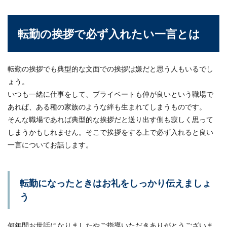
転勤の挨拶で必ず入れたい一言とは
開店祝いの花はいつまで？送り主とし
て気をつけたいマナー
転勤の挨拶でも典型的な文面での挨拶は嫌だと思う人もいるでし
友人がお店を開くと聞くと、開店祝いとして花を
プレゼントしたいと考える人も多いでしょう。し
ょう。
かし...
いつも一緒に仕事をして、プライベートも仲が良いという職場で
あれば、ある種の家族のような絆も生まれてしまうものです。
そんな職場であれば典型的な挨拶だと送り出す側も寂しく思って
披露宴の挨拶で上司が主賓の挨拶をす
しまうかもしれません。そこで挨拶をする上で必ず入れると良い
る時の文章構成とマナー
一言についてお話します。
部下の結婚披露宴で主賓の挨拶を頼まれた場合、
上司としてしっかりと挨拶を行い、結婚式に花を
転勤になったときはお礼をしっかり伝えましょ
添えたいと考...
う
何年間お世話になりましたやご指導いただきありがとうございま