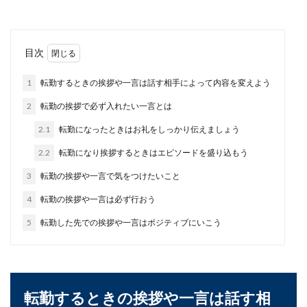
ラジオに出演することになった場合の
目次
話し方のコツを教えます
1
転勤するときの挨拶や一言は話す相手によって内容を変えよう
ラジオを聞いていると、パーソナリティーの話に
2
転勤の挨拶で必ず入れたい一言とは
つい夢中になってしまいますよね。もしラジオに
出演...
2.1
転勤になったときはお礼をしっかり伝えましょう
2.2
転勤になり挨拶するときはエピソードを盛り込もう
3
転勤の挨拶や一言で気をつけたいこと
法事の香典で新札を使えるのか。覚え
ておきたい香典のマナー
4
転勤の挨拶や一言は必ず行おう
5
転勤した先での挨拶や一言はポジティブにいこう
法事や葬儀の場合の香典には、新札は避けた方が
良いという話を聞いたことがあると思います。そ
こで、法...
転勤するときの挨拶や一言は話す相