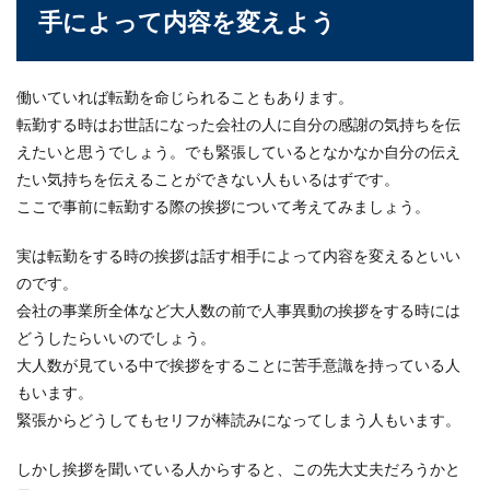
顔合わせの食事会で進行役をする場合
手によって内容を変えよう
のセリフ例と注意点について
両家の顔合わせの食事会で進行役をすることにな
働いていれば転勤を命じられることもあります。
った場合、どの場面でどんなセリフを言っていい
転勤する時はお世話になった会社の人に自分の感謝の気持ちを伝
のか悩んでし...
えたいと思うでしょう。でも緊張しているとなかなか自分の伝え
たい気持ちを伝えることができない人もいるはずです。
ここで事前に転勤する際の挨拶について考えてみましょう。
パーティーに適した服装。メンズの間
違いない服装選び
実は転勤をする時の挨拶は話す相手によって内容を変えるといい
のです。
カジュアルパーティーに誘われたけど、どのよう
会社の事業所全体など大人数の前で人事異動の挨拶をする時には
な服装で出席すればよいのかわからないという方
どうしたらいいのでしょう。
はいませんか...
大人数が見ている中で挨拶をすることに苦手意識を持っている人
もいます。
緊張からどうしてもセリフが棒読みになってしまう人もいます。
花束の渡し方と向きにはマナーがあ
る。タイミングや相場も紹介
しかし挨拶を聞いている人からすると、この先大丈夫だろうかと