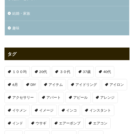
結婚・家族
趣味
タグ
１００均
20代
３０代
37歳
40代
6月
DIY
アイテム
アイドリング
アイロン
アクセサリー
アパート
アピール
アレンジ
イケメン
イメージ
インコ
インスタント
インド
ウサギ
エアーポンプ
エアコン