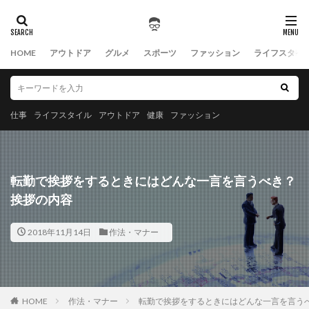
HOME
アウトドア
グルメ
スポーツ
ファッション
ライフスタイ
仕事
ライフスタイル
アウトドア
健康
ファッション
転勤で挨拶をするときにはどんな一言を言うべき？
挨拶の内容
2018年11月14日
作法・マナー
HOME
作法・マナー
転勤で挨拶をするときにはどんな一言を言う