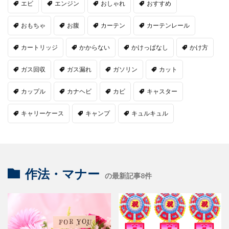
エビ
エンジン
おしゃれ
おすすめ
おもちゃ
お腹
カーテン
カーテンレール
カートリッジ
かからない
かけっぱなし
かけ方
ガス回収
ガス漏れ
ガソリン
カット
カップル
カナヘビ
カビ
キャスター
キャリーケース
キャンプ
キュルキュル
作法・マナー
の最新記事8件