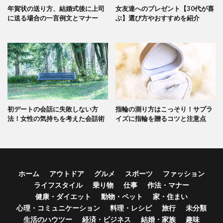
年賀状の送り方、結婚式後に上司
女友達へのプレゼント【30代が喜
に送る場合の一言例文とマナー
ぶ】選び方やおすすめを紹介
初デートの会話に失敗しない方
指輪の測り方はこっそり！サプラ
法！女性の気持ちを考えた会話術
イズに指輪を贈るコツと注意点
ホーム
アウトドア
グルメ
スポーツ
ファッション
ライフスタイル
乗り物
仕事
作法・マナー
健康・ダイエット
動物・ペット
家・住まい
心理・コミュニケーション
料理・レシピ
旅行
未分類
生活のハウツー
経済・ビジネス
結婚・家族
趣味