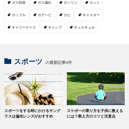
ガス回収
ガス漏れ
ガソリン
カット
カップル
カナヘビ
カビ
キャスター
キャリーケース
キャンプ
キュルキュル
スポーツ
の最新記事8件
スポーツをする時にかけるサング
スケボーの乗り方を子供に教える
ラスは偏光レンズがおすすめ
には？教え方のコツと注意点