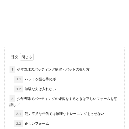
ダイビングの機材の重さは合計何kg？
飛行機に乗る時は要注意
ダイビングを始めてその楽しさがわかってくる
と、外国の海に潜ってみたくなりますよね。しか
し、そ...
トライアスロンロングディスタンスを
目次
完走させるための練習量とは
1
少年野球のバッティング練習・バットの握り方
トライアスロンロングを完走するにはどのくらい
1.1
バットを握る手の形
の練習量が必要となるのでしょうか？個人の体力
によ...
1.2
無駄な力は入れない
2
少年野球でバッティングの練習をするときは正しいフォームを意
識して
サッカーのストレッチ。子供の為にで
2.1
筋力不足な年代では無理なトレーニングをさせない
きる事と超簡単なストレッチ
2.2
正しいフォーム