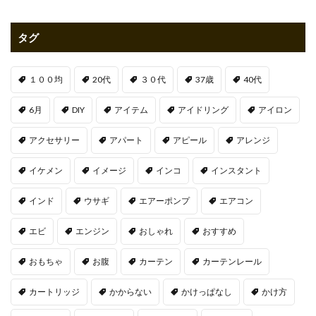
タグ
１００均
20代
３０代
37歳
40代
6月
DIY
アイテム
アイドリング
アイロン
アクセサリー
アパート
アピール
アレンジ
イケメン
イメージ
インコ
インスタント
インド
ウサギ
エアーポンプ
エアコン
エビ
エンジン
おしゃれ
おすすめ
おもちゃ
お腹
カーテン
カーテンレール
カートリッジ
かからない
かけっぱなし
かけ方