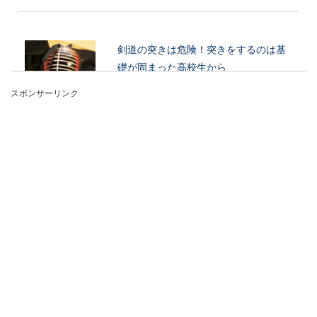
剣道の突きは危険！突きをするのは基
礎が固まった高校生から
スポンサーリンク
剣道の技で「突き」がありますが、小中学生で突
きをやっているところを最近見かけなくなりまし
た。それは危...
富士山の溶岩の持ち帰りはNGになる事
を知っておきましょう
富士山への登頂は、国内からの人気はもちろん海
外旅行者からの人気もとても高く多くの登山客が
訪れています...