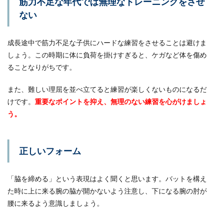
筋力不足な年代では無理なトレーニングをさせ
に乗り方を教えなければなりません。どちらの足
ない
を前に置...
成長途中で筋力不足な子供にハードな練習をさせることは避けま
しょう。この時期に体に負荷を掛けすぎると、ケガなど体を傷め
バレーのサーブが上手くなりたい！練
ることなりがちです。
習方法やポイントをご紹介
また、難しい理屈を並べ立てると練習が楽しくないものになるだ
バレーが好きだと言う方も多いですよね。昔は女
けです。
重要なポイントを抑え、無理のない練習を心がけましょ
性がやっているというイメージも強かったかもし
れません...
う。
正しいフォーム
「脇を締める」という表現はよく聞くと思います。バットを構え
た時に上に来る腕の脇が開かないよう注意し、下になる腕の肘が
腰に来るよう意識しましょう。