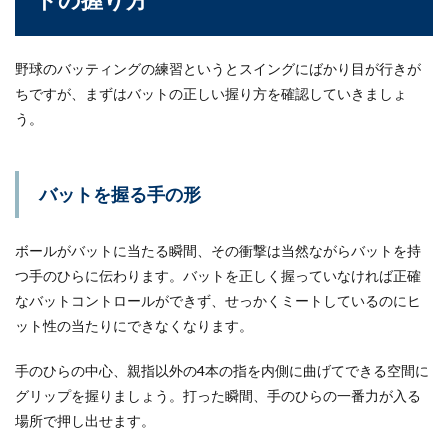
マラソンのタイム。何を目安に早い・
野球のバッティングの練習というとスイングにばかり目が行きが
遅いを決めるのかについて
ちですが、まずはバットの正しい握り方を確認していきましょ
う。
マラソンのタイム。自分のペースは知っていて
も、一般的なタイムの目安ってどのくらいなので
しょうか？...
バットを握る手の形
ボールがバットに当たる瞬間、その衝撃は当然ながらバットを持
背中の筋トレはチューブを活用しよ
つ手のひらに伝わります。バットを正しく握っていなければ正確
う！自宅でできる筋トレ方法
なバットコントロールができず、せっかくミートしているのにヒ
背中の筋肉を自宅で簡単に鍛えたいという人もい
ット性の当たりにできなくなります。
ますよね。ジムなどに行かなくても、チューブを
使えば自宅で...
手のひらの中心、親指以外の4本の指を内側に曲げてできる空間に
グリップを握りましょう。打った瞬間、手のひらの一番力が入る
場所で押し出せます。
ミニバスの練習方法とは？低学年はわ