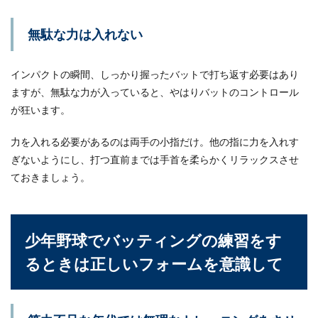
かりやすく楽しくが基本
無駄な力は入れない
低学年にミニバスの練習をするときには、どのよ
うなものを行ったらいいのでしょうか？低学年に
インパクトの瞬間、しっかり握ったバットで打ち返す必要はあり
は、...
ますが、無駄な力が入っていると、やはりバットのコントロール
が狂います。
水泳競技の種目にはどんなものがあ
力を入れる必要があるのは両手の小指だけ。他の指に力を入れす
る？特徴を紹介します
ぎないようにし、打つ直前までは手首を柔らかくリラックスさせ
ておきましょう。
水泳の競技の種目にはどのようなものがあるので
しょうか？個人や団体競技の違いとは？種目によ
って、き...
少年野球でバッティングの練習をす
るときは正しいフォームを意識して
スケボーの乗り方を子供に教えるに
は？教え方のコツと注意点
子供と一緒にスケボーを楽しみたい！まずは子供