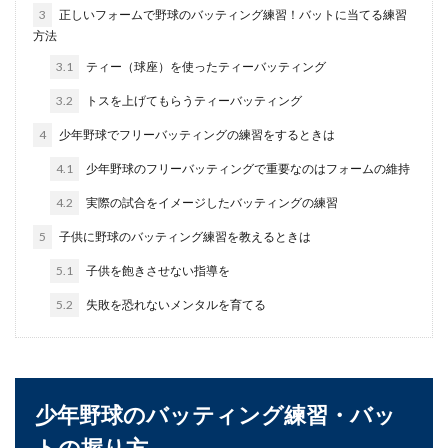
子供に人気のサッカーですが、サッカー少年には
3
正しいフォームで野球のバッティング練習！バットに当てる練習
毎日のストレッチも重要です。お子さんは毎日ス
方法
トレ...
3.1
ティー（球座）を使ったティーバッティング
3.2
トスを上げてもらうティーバッティング
ボウリングのフォームがきれいになる
4
少年野球でフリーバッティングの練習をするときは
ための意識や練習のポイント
4.1
少年野球のフリーバッティングで重要なのはフォームの維持
ボウリングのフォームがきれいだと安定して投げ
4.2
実際の試合をイメージしたバッティングの練習
ることができるので、スコアもアップしていきま
5
子供に野球のバッティング練習を教えるときは
す。ブレ...
5.1
子供を飽きさせない指導を
5.2
失敗を恐れないメンタルを育てる
シュート【サッカー練習】決定力を上
げて上達につながるポイント
シュートはサッカーの練習を繰り返すことで結果
につながります。シュートがなかなか決まらない
少年野球のバッティング練習・バッ
という人は、...
トの握り方