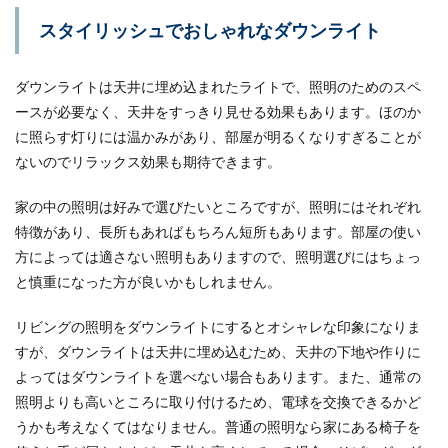
砂浜にいるカニの捕まえ方とは？この
スタイリッシュでおしゃれなダウンライト
方法でカニを捕まえちゃおう
ダウンライトは天井に埋め込まれたライトで、照明のためのスペ
砂浜のカニの捕まえるのは難しい？砂浜にいるカ
ースが必要なく、天井をすっきり見せる効果もあります。ほのか
ニの捕まえ方のコツやポイントとは？道具がなく
ても...
に照らす灯りには温かみがあり、部屋が明るくなりすぎることが
ないのでリラックス効果も期待できます。
家の中の照明は好みで選びたいところですが、照明にはそれぞれ
車のガラスが簡単には割れないと言わ
特徴があり、長所もあればもちろん短所もあります。部屋の使い
れる理由を詳しく解説します
方によっては適さない照明もありますので、照明選びにはちょっ
と慎重になった方が良いかもしれません。
車のガラスは簡単には割れないと言われています
が、中でもフロントガラスにはかなり強いガラス
が使われてい...
リビングの照明をダウンライトにするとオシャレな印象になりま
すが、ダウンライトは天井に埋め込むため、天井の下地や作りに
よってはダウンライトを選べない場合もあります。また、通常の
照明よりも高いところに取り付けるため、電球を交換できるかど
住民票のコピーが無効となるのは？住
うかも考えなくてはなりません。普通の照明なら家にある椅子を
民票について