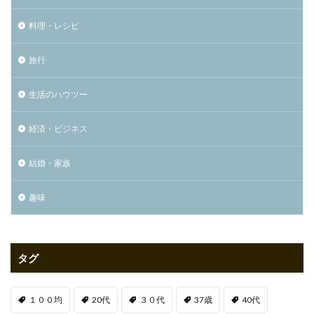
料理・レシピ
旅行
生活のハウツー
経済・ビジネス
結婚・家族
趣味
タグ
１００均
20代
３０代
37歳
40代