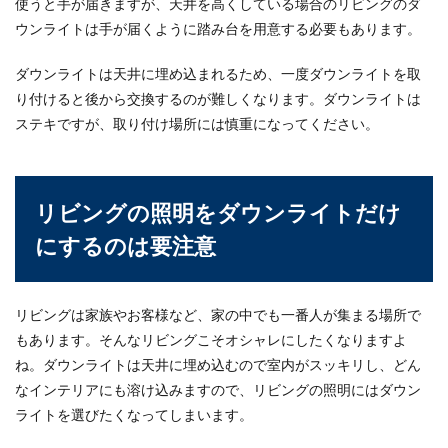
使うと手が届きますが、天井を高くしている場合のリビングのダ
ウンライトは手が届くように踏み台を用意する必要もあります。
住民票のコピーは無効なのでしょうか？写しとあ
るのはコピーでもよいということではありませ
ん。言...
ダウンライトは天井に埋め込まれるため、一度ダウンライトを取
り付けると後から交換するのが難しくなります。ダウンライトは
ステキですが、取り付け場所には慎重になってください。
窓の結露防止に効果的な100均グッズ
と日常生活で心がけること
リビングの照明をダウンライトだけ
冬になるとどうしても窓にできてしまう結露。結
露が発生するたびに拭き掃除をしても、永遠に終
にするのは要注意
わらないかも...
リビングは家族やお客様など、家の中でも一番人が集まる場所で
もあります。そんなリビングこそオシャレにしたくなりますよ
一人暮らしで使うタンスの大きさにつ
ね。ダウンライトは天井に埋め込むので室内がスッキリし、どん
いて。
なインテリアにも溶け込みますので、リビングの照明にはダウン
一人暮らしを始めるにあたって、いろいろなも
ライトを選びたくなってしまいます。
のを用意する必要がありますよね。 その中で