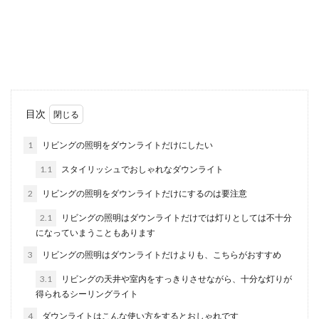
何らかの原因で車のバッテリーがあがってしまう
ことがありますが、バッテリーの充電はアイドリ
ング状態でも...
停電の原因がブレーカー以外の場合の
目次
対処法と注意点について
1
リビングの照明をダウンライトだけにしたい
突然停電が起こった場合、まず原因として考えら
1.1
スタイリッシュでおしゃれなダウンライト
れるのはブレーカーですが、調べてみても落ちて
いない場合は...
2
リビングの照明をダウンライトだけにするのは要注意
2.1
リビングの照明はダウンライトだけでは灯りとしては不十分
になっていまうこともあります
ガソリンスタンドが閉店する理由と
3
リビングの照明はダウンライトだけよりも、こちらがおすすめ
は？その実態を解説します
3.1
リビングの天井や室内をすっきりさせながら、十分な灯りが
得られるシーリングライト
自分の住んでいる街の中を車で走っていると、ガ
ソリンスタンドの数が減っていることに気づかさ
4
ダウンライトはこんな使い方をするとおしゃれです