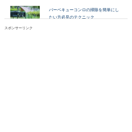
バーベキューコンロの掃除を簡単にし
たい方必見のテクニック
スポンサーリンク
楽しいバーベキューの後に待っているのが、バー
ベキューコンロの掃除や後片付けです。バーベキ
ューコン...
電車で変な人が隣に座ったときの対処
法や迷惑行為を避ける対策
電車で変な人が隣に座ってきたときは、どう対処
したらいいのか悩みますよね。例えば、嫌がらせ
や迷惑行...
バッテリー充電はアイドリングでも可
能だが走行した方がベスト