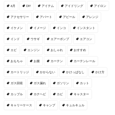
6月
DIY
アイテム
アイドリング
アイロン
アクセサリー
アパート
アピール
アレンジ
イケメン
イメージ
インコ
インスタント
インド
ウサギ
エアーポンプ
エアコン
エビ
エンジン
おしゃれ
おすすめ
おもちゃ
お腹
カーテン
カーテンレール
カートリッジ
かからない
かけっぱなし
かけ方
ガス回収
ガス漏れ
ガソリン
カット
カップル
カナヘビ
カビ
キャスター
キャリーケース
キャンプ
キュルキュル