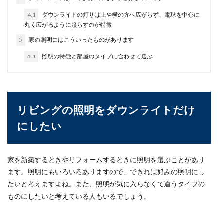
れますよね。...
4.1
ダウンライトの灯りは上や横の方へ広がらず、電球を中心に
丸く広がるように照らすのが特徴
5
家の照明にはこういったものがあります
大学の卒業式の持ち物！実際にあって
5.1
照明の特徴と部屋のタイプに合わせて選ぶ
よかった持ち物を厳選
大学の卒業式に向けて必要な持ち物を色々準備し
ていきますが、「〇〇があればよかったのに…」
と後悔だけは...
リビングの照明をダウンライトだけ
にしたい
落ち葉の掃除、砂利の上の場合のおす
すめな道具と掃除のポイント
家を新築するときやリフォームするときに照明を選ぶことがあり
庭に木がある場合は、秋頃になると落ち葉が気に
ます。照明にもいろいろありますので、できれば好みの照明にし
なってきます。隣の敷地に飛んでいってしまわな
たいと考えますよね。また、照明が気に入らなくて違うタイプの
いうちに...
ものにしたいと考えている人もいるでしょう。