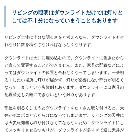
も、部屋の...
リビングの照明はダウンライトだけでは灯りと
しては不十分になっていまうこともあります
主婦とニートの違いについて。主婦は
ニートではありません
リビング全体に十分な明るさをと考えるなら、ダウンライトもそ
れなりに数を増やさなければならなくなります。
主婦はニートと一緒だ！こんなふうに言われてし
まいますが、違いは歴然。違いはたくさんありま
すが...
ダウンライトは天井に埋め込むので、ダウンライトに飽きたから
と言って変更することができません。また、家具の配置などによ
ってはダウンライトの位置と合わなくなってしまいます。一番明
るくしたい場所に灯りが届かず、灯りが必要にない部分が明るく
なってしまうという失敗例もあります。ダウンライトには家具の
配置替えも気軽にできないという難点があります。
部屋を明るくしようとダウンライトをたくさん取り付けると、天
井がボコボコと穴だらけになってしまいます。リビングの天井に
は火災報知器も取り付けなくてならないため、ダウンライトにし
てスッキリさせるつもりが、ダウンライトが多すぎて逆に天井が