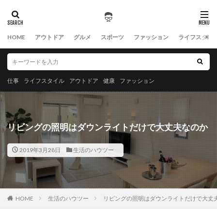
HOME
アウトドア
グルメ
スポーツ
ファッション
ライフスタイ
仕事
ライフスタイル
アウトドア
健康
ファッション
リビングの照明はダウンライトだけで大丈夫なのか
2019年3月28日
生活のハウツー
HOME
生活のハウツー
リビングの照明はダウンライトだけで大丈