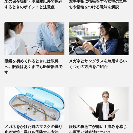
米の保存場所・冷蔵庫以外で保存
左手中指に指輪をする女性の気持
するときのポイントと注意点
ちや指輪をつける意味を解説
眼鏡を初めて作るときには眼科
メガネとサングラスを兼用するい
へ。眼鏡はあくまでも医療器具で
くつかの方法をご紹介
す
メガネをかけた時のマスクの曇り
眼鏡の鼻あてが痛い！痛みを感じ
止め対策！曇りを予防する方法
る原因と対処法について