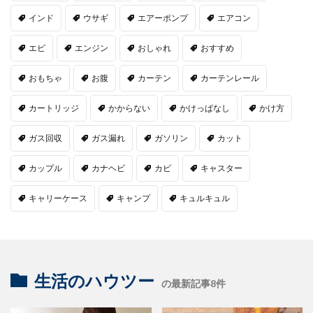
インド
ウサギ
エアーポンプ
エアコン
エビ
エンジン
おしゃれ
おすすめ
おもちゃ
お腹
カーテン
カーテンレール
カートリッジ
かからない
かけっぱなし
かけ方
ガス回収
ガス漏れ
ガソリン
カット
カップル
カナヘビ
カビ
キャスター
キャリーケース
キャンプ
キュルキュル
生活のハウツー
の最新記事8件