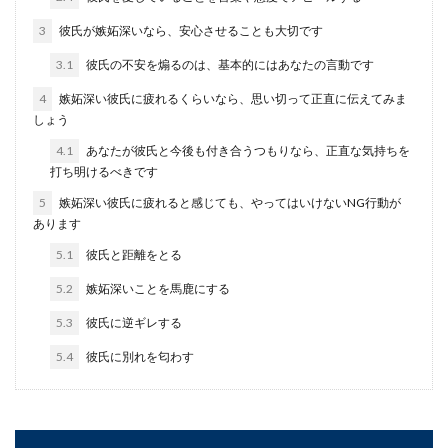
ユニットバスと壁の隙間の部分にあるコーキング
が長年の劣化でボロボロになってしまったり、黒
3
彼氏が嫉妬深いなら、安心させることも大切です
いカビが生え...
3.1
彼氏の不安を煽るのは、基本的にはあなたの言動です
4
嫉妬深い彼氏に疲れるくらいなら、思い切って正直に伝えてみま
しょう
ミルクの温度の確かめ方！赤ちゃんの
4.1
あなたが彼氏と今後も付き合うつもりなら、正直な気持ちを
ミルクを最適温度にする方法
打ち明けるべきです
いつもはママが赤ちゃんのミルクを作っていて
5
嫉妬深い彼氏に疲れると感じても、やってはいけないNG行動が
も、いざ自分が作るとなると温度の確かめ方がい
あります
まいちよくわか...
5.1
彼氏と距離をとる
5.2
嫉妬深いことを馬鹿にする
ヘルメットの髪型対策に崩れるのを防
5.3
彼氏に逆ギレする
ぐコツや元に戻す方法
5.4
彼氏に別れを匂わす
ヘルメットを被った後の髪型対策にお困りな人は
必見です。ヘルメットで髪型が崩れるのを防ぐに
は、...