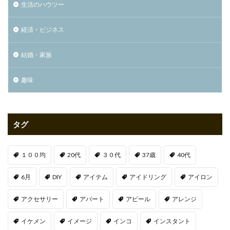
生活のハウツー
経済・ビジネス
結婚・家族
趣味
タグ
１００均
20代
３０代
37歳
40代
6月
DIY
アイテム
アイドリング
アイロン
アクセサリー
アパート
アピール
アレンジ
イケメン
イメージ
インコ
インスタント