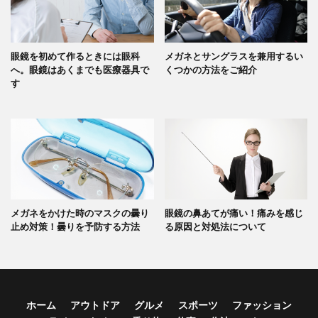
眼鏡を初めて作るときには眼科
メガネとサングラスを兼用するい
へ。眼鏡はあくまでも医療器具で
くつかの方法をご紹介
す
メガネをかけた時のマスクの曇り
眼鏡の鼻あてが痛い！痛みを感じ
止め対策！曇りを予防する方法
る原因と対処法について
ホーム
アウトドア
グルメ
スポーツ
ファッション