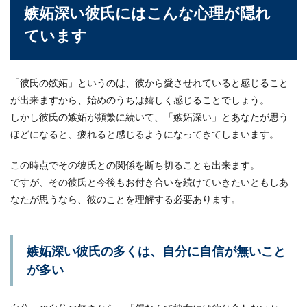
嫉妬深い彼氏にはこんな心理が隠れ
ています
一人暮らしで使うタンスの大きさにつ
いて。
「彼氏の嫉妬」というのは、彼から愛させれていると感じること
一人暮らしを始めるにあたって、いろいろなも
が出来ますから、始めのうちは嬉しく感じることでしょう。
のを用意する必要がありますよね。 その中で
しかし彼氏の嫉妬が頻繁に続いて、「嫉妬深い」とあなたが思う
も、部屋の...
ほどになると、疲れると感じるようになってきてしまいます。
この時点でその彼氏との関係を断ち切ることも出来ます。
鉛筆をカッターを使う時の削り方のコ
ですが、その彼氏と今後もお付き合いを続けていきたいともしあ
ツと最適な芯の長さとは
なたが思うなら、彼のことを理解する必要あります。
最近は鉛筆を使う機会も減っていると思います
が、美術のデッサンの場合は鉛筆を使うこともあ
りますね。...
嫉妬深い彼氏の多くは、自分に自信が無いこと
が多い
検索の方法。意外と知らない検索方法