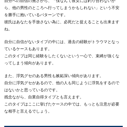
自分への自信の無さから、「僕なんて彼女には釣り合わないか
とそのコツについて
ら、他の男性のところへ行ってしまうかもしれない」という不安
を勝手に抱いているパターンです。
検索の方法って30パターン位あるのをご存知です
彼氏はあなたを手放さない為に、必死だと捉えることも出来ます
か？知りたいことを知るのに便利なインターネッ
ね。
ト...
自分に自信がないタイプの中には、過去の経験がトラウマとなっ
ているケースもあります。
一人暮らしでの入院！気になる郵便物
このタイプは同じ経験をしたくないという一心で、束縛が強くな
や宅配便の受け取り方
ってしまう傾向があります。
入院が決まったら一人暮らしだと、入院準備の他
また、浮気グセのある男性も嫉妬深い傾向があります。
にも各種手続きを自分で済ませなければいけませ
自分に浮気グセがあるので、他の人も同じように浮気をするので
ん。...
はないかと思っているのです。
残念ながら、自業自得タイプとも言えます。
このタイプはここに挙げたケースの中では、もっとも注意が必要
木材に塗装する場合のスプレーの使い
な相手と言えるでしょう。
方と綺麗に仕上げるコツ
家の修繕をしたり、簡単な家具を作ったりDIYを