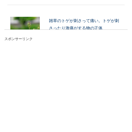
雑草のトゲが刺さって痛い。トゲが刺
さったり激痛がする物の正体
スポンサーリンク
暖かくなってくると、庭の雑草がぐんぐんと伸び
てしまい景観も悪くなってしまいますね。そこで
雑草...
リビングのエアコンサイズの判断基
準！家の造りが重要ポイント
リビングにエアコンを取り付けようと考えた時、
まずどのくらいのサイズが必要なのかを考えま
す。店...