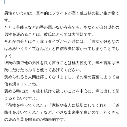
男性というのは、基本的にプライドが高く独占欲の強い生き物で
す。
たとえ芸能人などの手の届かない存在でも、あなたが自分以外の
男性を褒めることは、彼氏にとっては大問題です。
それが自分とは全く違うタイプだった時には、「彼女が好きなの
はああいうタイプなんだ」と自信喪失に繋がってしまうことでし
ょう。
彼氏の前で他の男性を良く言うことは極力控えて、褒め言葉は彼
氏にだけたっぷりと使ってあげてください。
褒められると人間は嬉しくなりますし、その褒め言葉によって自
信も湧きますよね。
褒める時には、今後も続けて欲しいことを中心に、声に出して伝
えると良いですよ。
「荷物を持ってくれた」「家族や友人に親切にしてくれた」「道
路側を歩いてくれた」など、小さな出来事で良いので、たくさん
の褒め言葉を贈るのが効果的です。