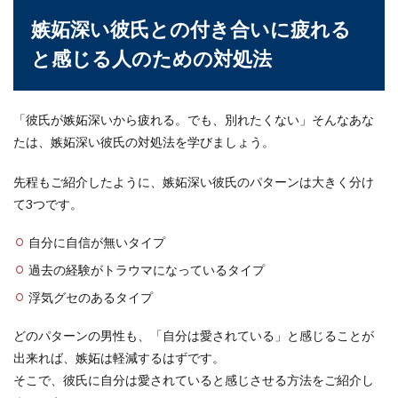
する人は増えています。最近は道具も充実してホ
嫉妬深い彼氏との付き合いに疲れる
ームセ...
と感じる人のための対処法
白点病治療のために鷹の爪を使用する
「彼氏が嫉妬深いから疲れる。でも、別れたくない」そんなあな
期間と注意点について解説
たは、嫉妬深い彼氏の対処法を学びましょう。
金魚などがなりやすい病気の一つである「白点
先程もご紹介したように、嫉妬深い彼氏のパターンは大きく分け
病」。その代表的な治療方法は塩浴ですが、鷹の
て3つです。
爪を使った治療...
自分に自信が無いタイプ
過去の経験がトラウマになっているタイプ
浮気グセのあるタイプ
どのパターンの男性も、「自分は愛されている」と感じることが
出来れば、嫉妬は軽減するはずです。
そこで、彼氏に自分は愛されていると感じさせる方法をご紹介し