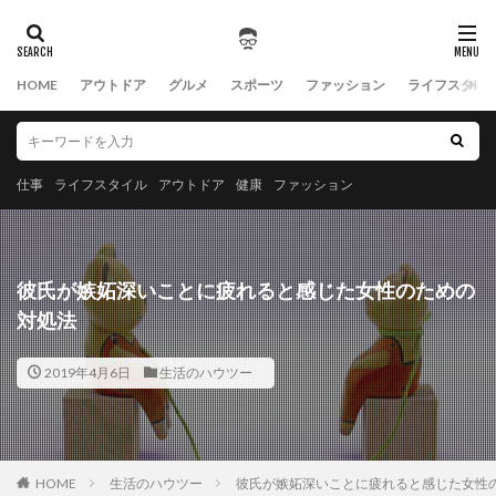
HOME
アウトドア
グルメ
スポーツ
ファッション
ライフスタイ
仕事
ライフスタイル
アウトドア
健康
ファッション
彼氏が嫉妬深いことに疲れると感じた女性のための
対処法
2019年4月6日
生活のハウツー
HOME
生活のハウツー
彼氏が嫉妬深いことに疲れると感じた女性