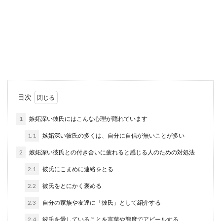
トイレの壁紙の黄ばみの正体とは？黄
ばみの掃除方法もご紹介
トイレの壁紙に黄ばみがありませんか？うっすら
と見えるその黄ばみの正体を知ったら、トイレの
用の足し方を...
バッテリー充電はアイドリングでも可
目次
能だが走行した方がベスト
1
嫉妬深い彼氏にはこんな心理が隠れています
何らかの原因で車のバッテリーがあがってしまう
1.1
嫉妬深い彼氏の多くは、自分に自信が無いことが多い
ことがありますが、バッテリーの充電はアイドリ
ング状態でも...
2
嫉妬深い彼氏との付き合いに疲れると感じる人のための対処法
2.1
彼氏にこまめに連絡をとる
2.2
彼氏をとにかく褒める
ユニットバスのコーキングをして隙間
を修復！やり方と必要な物
2.3
自分の家族や友達に「彼氏」として紹介する
2.4
彼氏を愛していることを言葉や態度でアピールする