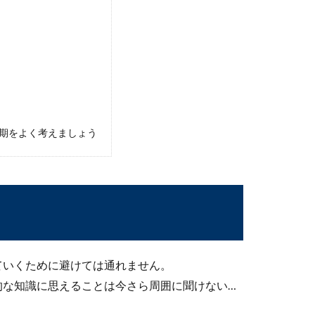
スの大きさについて。
て、いろいろなものを用意する必要がありますよね。 その中で
期をよく考えましょう
ていくために避けては通れません。
食でコスパを良くする食事のコツを解説
的な知識に思えることは今さら周囲に聞けない…
かなか自炊をする時間がなくて毎日の食事を外食で済ませている人