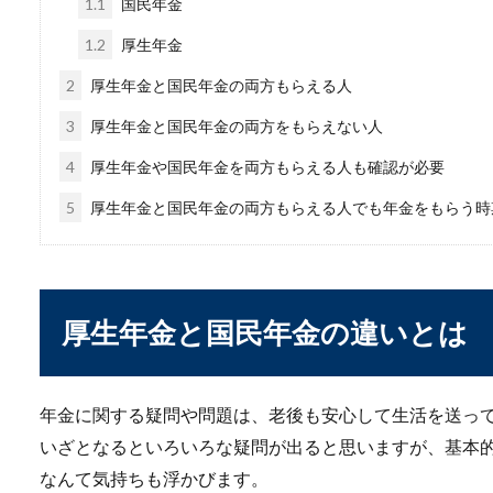
1.1
国民年金
1.2
厚生年金
2
厚生年金と国民年金の両方もらえる人
一人暮らしで使うタン
3
厚生年金と国民年金の両方をもらえない人
一人暮らしを始めるにあたっ
4
厚生年金や国民年金を両方もらえる人も確認が必要
も、部屋の...
5
厚生年金と国民年金の両方もらえる人でも年金をもらう時
厚生年金と国民年金の違いとは
年金に関する疑問や問題は、老後も安心して生活を送っ
一人暮らしの食事・外
いざとなるといろいろな疑問が出ると思いますが、基本
一人暮らしをしていると、な
なんて気持ちも浮かびます。
もいるのではな...