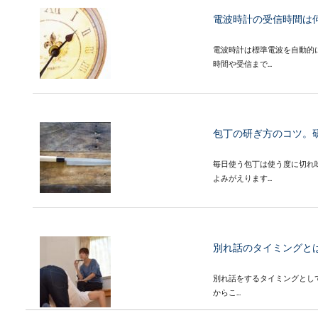
電波時計の受信時間は
電波時計は標準電波を自動的
時間や受信まで...
包丁の研ぎ方のコツ。
毎日使う包丁は使う度に切れ
よみがえります...
別れ話のタイミングと
別れ話をするタイミングとし
からこ...