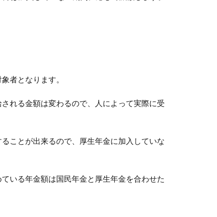
店する理由とは？その実態を解説します
で走っていると、ガソリンスタンドの数が減っていることに気づか
対象者となります。
給される金額は変わるので、人によって実際に受
りにくい女性の本音を紹介します
することが出来るので、厚生年金に加入していな
ものはありませんよね。どうして本音と建前が逆になってしまうこ
めている年金額は国民年金と厚生年金を合わせた
初心者が揃えるべき道具リスト