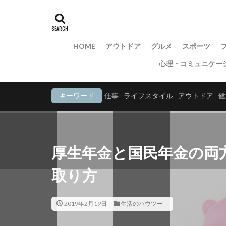
HOME
アウトドア
グルメ
スポーツ
心理・コミュニケー
キーワード
仕事
ライフスタイル
アウトドア
健
厚生年金と国民年金の両
取り方
2019年2月19日
生活のハウツー