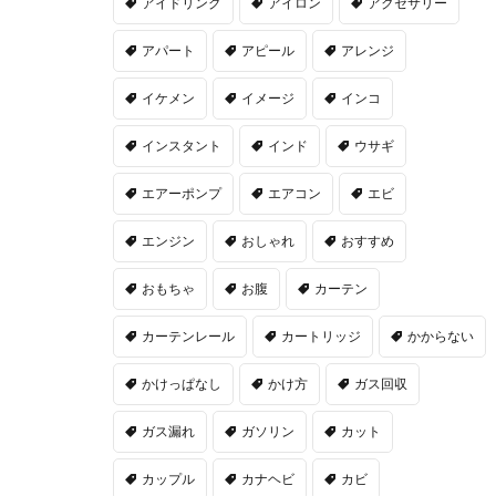
アイドリング
アイロン
アクセサリー
アパート
アピール
アレンジ
イケメン
イメージ
インコ
インスタント
インド
ウサギ
エアーポンプ
エアコン
エビ
エンジン
おしゃれ
おすすめ
おもちゃ
お腹
カーテン
カーテンレール
カートリッジ
かからない
かけっぱなし
かけ方
ガス回収
ガス漏れ
ガソリン
カット
カップル
カナヘビ
カビ