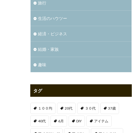
旅行
生活のハウツー
経済・ビジネス
結婚・家族
趣味
タグ
１００均
20代
３０代
37歳
40代
6月
DIY
アイテム