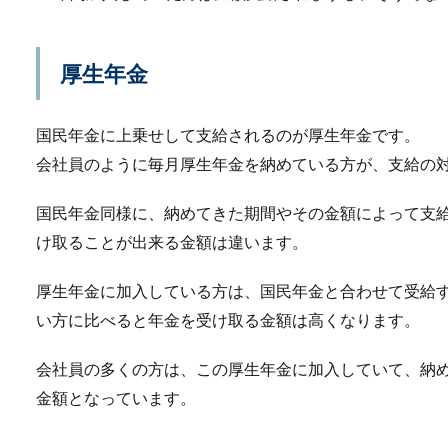
厚生年金
ガソリンスタンドが閉
国民年金に上乗せして支給されるのが厚生年金です。
自分の住んでいる街の中を車
されますよね。...
会社員のように毎月厚生年金を納めている方が、支給の
国民年金同様に、納めてきた期間やその金額によって支
け取ることが出来る金額は違います。
本音と建前は逆？わか
厚生年金に加入している方は、国民年金と合わせて受給
女性の本音と建前ほど難しい
とがあるのでし...
い方に比べると年金を受け取る金額は高くなります。
会社員の多くの方は、この厚生年金に加入していて、納
金額となっています。
庭木の手入れに必要な