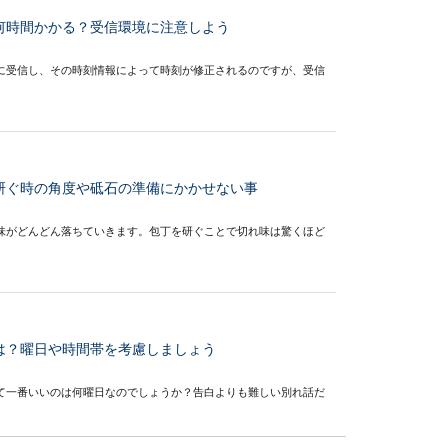
何時間かかる？受信環境に注意しよう
に受信し、その時刻情報によって時刻が修正されるのですが、受信
研ぐ時の角度や砥石の準備にかかせない事
味がどんどん落ちていきます。包丁を研ぐことで切れ味は驚くほど
は？曜日や時間帯を考慮しましょう
て一番いいのは何曜日なのでしょうか？告白よりも難しい別れ話だ