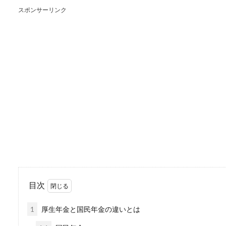
スポンサーリンク
窓の結露防止に効果的な
冬になるとどうしても窓にで
終わらないかも...
革財布のクリーニング
革製品のお財布を使用してい
ね。汚れを綺麗に...
目次
素敵な誕生日の過ごし
1
厚生年金と国民年金の違いとは
誕生日の過ごし方にはさまざ
に会してお...