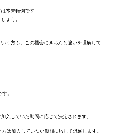
ては本末転倒です。
ましょう。
という方も、この機会にきちんと違いを理解して
はじめてでもできる手順やポイントを紹介
ようになれば、いつでも切れ味の良い包丁を保つことができます。
です。
い人が意識すべきポイントとは
は加入していた期間に応じて決定されます。
、思い切って声質を変えたいと感じる人は多いようです。しかし、
い方は加入していない期間に応じて減額します。