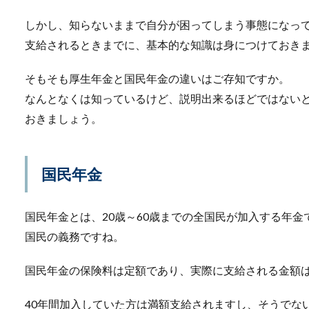
しかし、知らないままで自分が困ってしまう事態になっ
支給されるときまでに、基本的な知識は身につけておき
そもそも厚生年金と国民年金の違いはご存知ですか。
なんとなくは知っているけど、説明出来るほどではない
おきましょう。
包丁の研ぎ方は簡単！
国民年金
包丁の研ぎ方が簡単にできる
包丁を研いだこ...
国民年金とは、20歳～60歳までの全国民が加入する年金
国民の義務ですね。
歌う時の声質を変えた
国民年金の保険料は定額であり、実際に支給される金額
カラオケで上手に歌うために
40年間加入していた方は満額支給されますし、そうでな
声質と...