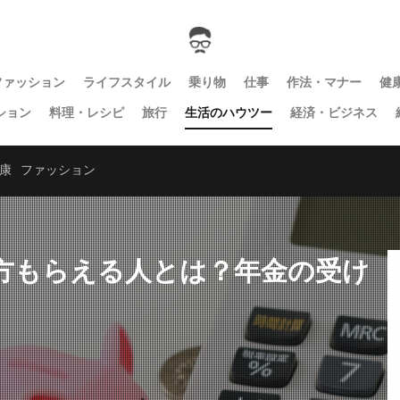
ファッション
ライフスタイル
乗り物
仕事
作法・マナー
健
ション
料理・レシピ
旅行
生活のハウツー
経済・ビジネス
康
ファッション
方もらえる人とは？年金の受け