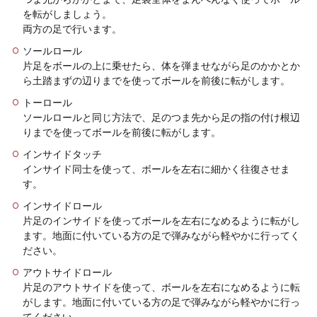
自転車のロードレーサーの年収は意外
を転がしましょう。
と低い？その実態を解説！
両方の足で行います。
ソールロール
自転車が好きな人の中にはロードレーサーになる
片足をボールの上に乗せたら、体を弾ませながら足のかかとか
夢を持っている人もいるでしょう。確かに有名な
ら土踏まずの辺りまでを使ってボールを前後に転がします。
海外のレース...
トーロール
ソールロールと同じ方法で、足のつま先から足の指の付け根辺
りまでを使ってボールを前後に転がします。
ドライバーのスイングのコツとは？初
インサイドタッチ
心者向け上達方法！
インサイド同士を使って、ボールを左右に細かく往復させま
す。
ゴルフ初心者にとってドライバーが一番難しいで
すよね。どうすれば飛ぶようになるのか、すぐに
インサイドロール
ても知りたい...
片足のインサイドを使ってボールを左右になめるように転がし
ます。地面に付いている方の足で弾みながら軽やかに行ってく
ださい。
アウトサイドロール
片足のアウトサイドを使って、ボールを左右になめるように転
がします。地面に付いている方の足で弾みながら軽やかに行っ
てください。