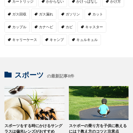
カートリッジ
かからない
かけっぱなし
かけ方
ガス回収
ガス漏れ
ガソリン
カット
カップル
カナヘビ
カビ
キャスター
キャリーケース
キャンプ
キュルキュル
スポーツ
の最新記事8件
スポーツをする時にかけるサング
スケボーの乗り方を子供に教える
ラスは偏光レンズがおすすめ
には？教え方のコツと注意点