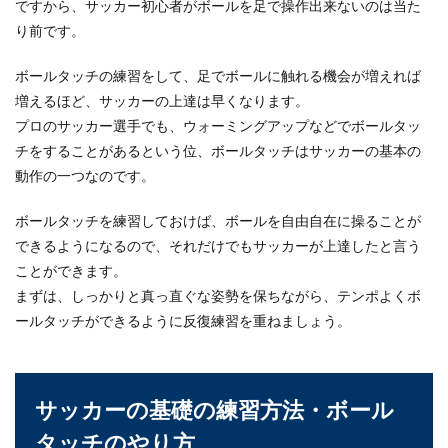
ですから、サッカー初心者がボールを足で操作出来ないのは当た
小学生に卓球の練習をさせるときにはどのような
り前です。
ことをさせたらいいのでしょうか？なかなか集中
力の...
ボールタッチの練習をして、足でボールに触れる機会が増えれば
増えるほど、サッカーの上達は早くなります。
プロのサッカー選手でも、ウォーミングアップなどでボールタッ
サッカーはパス練習が大切！初心者で
チをすることがあるという位、ボールタッチはサッカーの基本の
もできる練習メニューを解説
動作の一つなのです。
子どもがサッカーを始めると、一緒にパス練習を
ボールタッチを練習しておけば、ボールを自由自在に操ることが
してあげようと考えるパパやママも多いのではな
できるようになるので、それだけでもサッカーが上達したと言う
いでしょうか...
ことができます。
まずは、しっかりと真っ直ぐな姿勢を保ちながら、テンポよくボ
ールタッチができるように反復練習を重ねましょう。
逆立ちができない理由はただ一つ！コ
ツではなくできると思うこと
逆立ちができない理由を知っていますか？筋肉が
サッカーの基礎の練習方法・ボール
ないや、体幹がないということではありませ
タッチのやり方
ん。...