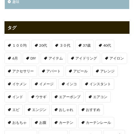
趣味
タグ
１００均
20代
３０代
37歳
40代
6月
DIY
アイテム
アイドリング
アイロン
アクセサリー
アパート
アピール
アレンジ
イケメン
イメージ
インコ
インスタント
インド
ウサギ
エアーポンプ
エアコン
エビ
エンジン
おしゃれ
おすすめ
おもちゃ
お腹
カーテン
カーテンレール