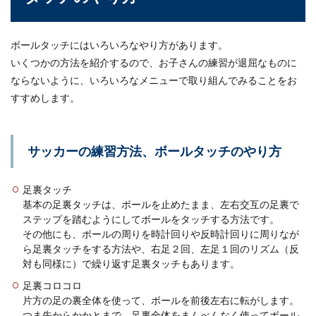
ボールタッチにはいろいろなやり方があります。
野球の練習メニューで冬はここを強
いくつかの方法を紹介するので、お子さんの練習が退屈なものに
化！おすすめな練習とは
ならないように、いろいろなメニューで取り組んでみることをお
すすめします。
冬に行う野球の練習メニューでは、どんなことを
意識したらいいのでしょうか？冬のこの期間にこ
そ行...
サッカーの練習方法、ボールタッチのやり方
ランニングで大切な腕振りと肩甲骨の
足裏タッチ
関係について理解しよう
基本の足裏タッチは、ボールを止めたまま、左右交互の足裏で
ステップを踏むようにしてボールをタッチする方法です。
その他にも、ボールの周りを時計回りや反時計回りに周りなが
「ランニングには肩甲骨が大切」と聞いたことは
あっても、どのように腕振りの時に意識すればい
ら足裏タッチをする方法や、右足２回、左足１回のリズム（反
いのかよくわ...
対も同様に）で繰り返す足裏タッチもあります。
足裏コロコロ
片方の足の裏全体を使って、ボールを前後左右に転がします。
つま先からかかとまで、足裏全体をまんべんなく使ってボール