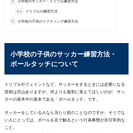
4
小学校のサッカー・ドリブル練習方法
【柔道の競技人口について】世界の中
で日本より多い国とは
4.1
ドリブルの練習方法
5
小学校の子供のリフティング練習方法
柔道は日本の代表的な武道ですが、オリンピック
などの国際大会で必ずしも日本人がメダルを獲得
しているとは...
小学校の子供のサッカー練習方法・
膝強化のための筋トレにはチューブが
ボールタッチについて
最適！そのやり方を教えます
膝痛に悩んでいる人は、膝の負担を軽くするため
ドリブルやフェイントなど、サッカーをするときには必要になる
に太ももの筋肉を鍛えればよいことはわかってい
技術は沢山ありますが、何よりも最初に覚えてほしいのが、サッ
ても、そのや...
カーの基本中の基本である「ボールタッチ」です。
サッカーをしている人なら当たり前のことなのですが、そうでな
卓球小学生に練習をさせるならこの方
い人にとっては、ボールを足で触るという行為事態が非日常的な
法がおすすめ卓球の練習方法
こと。