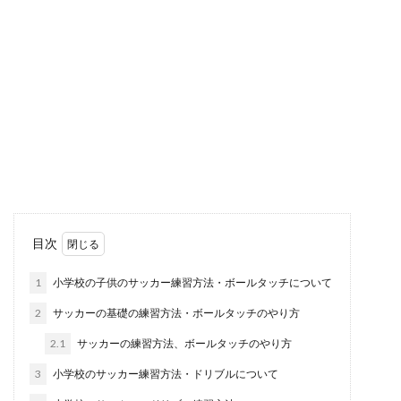
格闘技を習うなら何がおすすめ？大人
でも上達できるものとは
テレビなどで格闘技を見ていると、自分もやって
みたいと思うこともありますよね。格闘技と一言
で言...
リフティングの練習は子供の頃から始
目次
めよう！練習方法とポイント
1
小学校の子供のサッカー練習方法・ボールタッチについて
「子供のリフティングがなかなか上達しない！何
2
サッカーの基礎の練習方法・ボールタッチのやり方
か良い練習方法はないのかな」と頭を悩ませてい
る親御さんも...
2.1
サッカーの練習方法、ボールタッチのやり方
3
小学校のサッカー練習方法・ドリブルについて