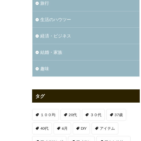
旅行
生活のハウツー
経済・ビジネス
結婚・家族
趣味
タグ
１００均
20代
３０代
37歳
40代
6月
DIY
アイテム