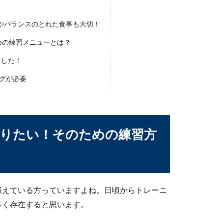
習】決定力を上げて上達につながるポイント
やバランスのとれた食事も大切！
繰り返すことで結果につながります。シュートがなかなか決まらな
めの練習メニューとは？
ました！
グが必要
い子供の練習・継続して練習することが大事
供がいる親御さんの中には、どうにかしてバスケットを上達させて
切りたい！そのための練習方
年齢とは？引退後待ち受ける過酷な現実
鍛えている方っていますよね。日頃からトレーニ
シング。プロボクシングになろうと決意する方もいると思います
多く存在すると思います。