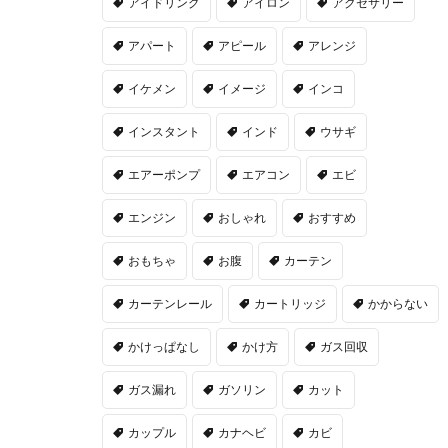
アイドリング
アイロン
アクセサリー
アパート
アピール
アレンジ
イケメン
イメージ
インコ
インスタント
インド
ウサギ
エアーポンプ
エアコン
エビ
エンジン
おしゃれ
おすすめ
おもちゃ
お腹
カーテン
カーテンレール
カートリッジ
かからない
かけっぱなし
かけ方
ガス回収
ガス漏れ
ガソリン
カット
カップル
カナヘビ
カビ