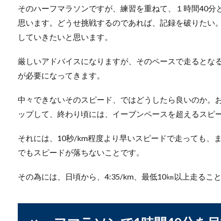
そのハーフマラソンですが、練習を重ねて、１時間40分
思います。どうせ挑戦するのであれば、記録を破りたい
バレーのサーブが上手
していきたいと思います。
バレーが好きだと言う方も多
厳しいアドバイスになりますが、そのペースで走るとなると
しれません...
が必要になってきます。
中々できないそのスピード、ではどうしたら良いのか。
バットの重さはどのく
ップして、終わり頃には、イーブンペースを超えるスピ
プロ野球を見ていて「重いバ
それには、10秒/km程度より早いスピードで走っても
プロ野...
でもスピードが落ちないことです。
その為には、日頃から、4:35/km、最低10㎞以上走るこ
長距離の走り方を子供
子供と一緒に長距離の練習を