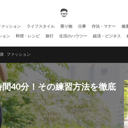
ファッション
ライフスタイル
乗り物
仕事
作法・マナー
健
ション
料理・レシピ
旅行
生活のハウツー
経済・ビジネス
康
ファッション
時間40分！その練習方法を徹底