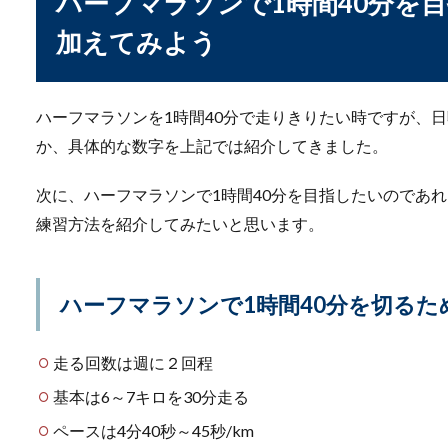
ハーフマラソンで1時間40分を
のコツ...
加えてみよう
卓球の練習を一人で行
ハーフマラソンを1時間40分で走りきりたい時ですが、
か、具体的な数字を上記では紹介してきました。
卓球の練習は一人でもできます
次に、ハーフマラソンで1時間40分を目指したいのであ
練習方法を紹介してみたいと思います。
投手のコントロールが
ハーフマラソンで1時間40分を切るた
投手のボールコントロールが
すればコントロ...
走る回数は週に２回程
基本は6～7キロを30分走る
ボウリングのフォーム
ペースは4分40秒～45秒/km