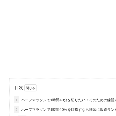
野球の練習は自宅でも
お子様が野球をしていて自宅
ょうか？...
スポーツをする時にか
屋外でスポーツをする際にサ
で決めているの...
目次
1
ハーフマラソンで1時間40分を切りたい！そのための練習
2
ハーフマラソンで1時間40分を目指すなら練習に坂道ラン