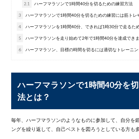
2.1
ハーフマラソンで1時間40分を切るための練習方法
シュート【サッカー練
3
ハーフマラソンで1時間40分を切るための練習には筋トレ
シュートはサッカーの練習を
4
ハーフマラソンを1時間40分、できれば1時30分で走るた
いという人は、...
5
ハーフマラソンを走り始めて2年で1時間40分を達成でき
6
ハーフマラソン、目標の時間を切るには適切なトレーニン
バスケがうまくなりた
バスケをはじめたばかりの子
あげたいと思っ...
ハーフマラソンで1時間40分を
法とは？
ボクシングを引退する
毎年、ハーフマラソンのようなものに参加して、自分を
国民的人気を誇る日本のボク
ングを繰り返して、自己ベストを図ろうとしている方も
が、気になる...