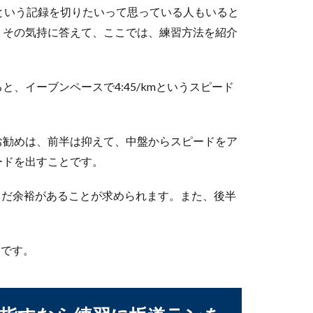
という記録を切りたいって思っている人もいると
。その気持に答えて、ここでは、練習方法を紹介
くなりたい！練習方法やポイントをご紹介
いですよね。昔は女性がやっているというイメージも強かったかも
、イーブンペースで4:45/kmというスピード
お勧めは、前半は抑えて、中盤からスピードをア
らい？プロのバットの重さについてを調査
ードを出すことです。
ットだからあんなに飛ぶのかな？」と思ったことはありませんか？
、まだ余裕があることが求められます。また、後半
とです。
に教えるときのコツやポイントとは
するときにはどのように教えてあげたらいいのでしょうか？走り方