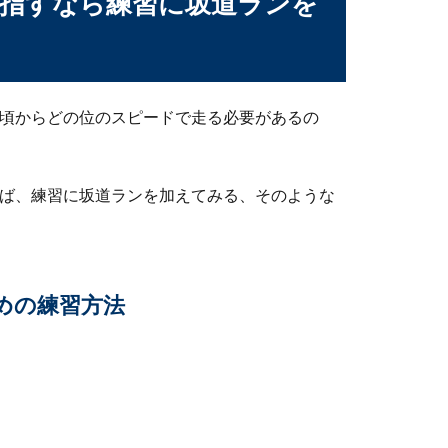
目指すなら練習に坂道ランを
うトレーニングメニュー
日頃からどの位のスピードで走る必要があるの
。素振りやサーブ練習。筋力の強化に、瞬発力を鍛える方法な...
れば、練習に坂道ランを加えてみる、そのような
良くなる練習は？ポイントや練習方法を解説
めの練習方法
良くないというお悩みを抱えている指導者の中には、どんな練習を
がきれいになるための意識や練習のポイント