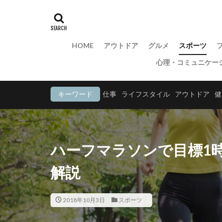
HOME
アウトドア
グルメ
スポーツ
心理・コミュニケー
キーワード
仕事
ライフスタイル
アウトドア
健
ハーフマラソンで目標1
解説
2018年10月3日
スポーツ