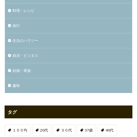
料理・レシピ
旅行
生活のハウツー
経済・ビジネス
結婚・家族
趣味
タグ
１００均
20代
３０代
37歳
40代