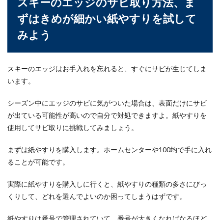
スキーのエッジのサビ取り方法、ま
ずはきめが細かい紙やすりを試して
背泳ぎを泳ぐコツとは？子供に背泳ぎ
みよう
を好きになってもらいたい！
背泳ぎを泳ぐコツを知りたい！子供にとって仰向
スキーのエッジはお手入れを忘れると、すぐにサビが生じてしま
けで泳ぐということは、恐怖心を感じるもの。
います。
ま...
シーズン中にエッジのサビに気がついた場合は、表面だけにサビ
が出ている可能性が高いので自分で対処できますよ。紙やすりを
バレーのサーブが上手くなりたい！練
使用してサビ取りに挑戦してみましょう。
習方法やポイントをご紹介
まずは紙やすりを購入します。ホームセンターや100均で手に入れ
バレーが好きだと言う方も多いですよね。昔は女
ることが可能です。
性がやっているというイメージも強かったかもし
れません...
実際に紙やすりを購入しに行くと、紙やすりの種類の多さにびっ
くりして、どれを選んでよいのか困ってしまうはずです。
腹筋ができない子供。腹筋ができるよ
紙やすりは番号で管理されていて、番号が大きくなればなるほど