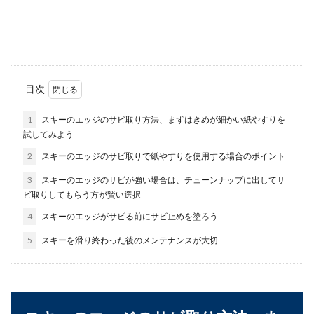
ゴルフのドライバーショットで悩んでいません
か？これからコツをご紹介しますので、ぜひ実践
してください。...
幼稚園の子供にサッカーを教える時の
目次
教え方！コツとポイント
1
スキーのエッジのサビ取り方法、まずはきめが細かい紙やすりを
試してみよう
まだ小学校に入学前の幼稚園の子供にサッカーを
教える時は、一体どんな教え方をすれば良いので
2
スキーのエッジのサビ取りで紙やすりを使用する場合のポイント
しょうか。テ...
3
スキーのエッジのサビが強い場合は、チューンナップに出してサ
ビ取りしてもらう方が賢い選択
4
スキーのエッジがサビる前にサビ止めを塗ろう
【柔道の競技人口について】世界の中
で日本より多い国とは
5
スキーを滑り終わった後のメンテナンスが大切
柔道は日本の代表的な武道ですが、オリンピック
などの国際大会で必ずしも日本人がメダルを獲得
しているとは...