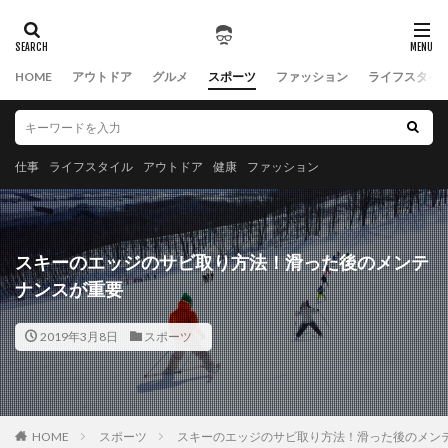
HOME
アウトドア
グルメ
スポーツ
ファッション
ライフスタイ
仕事
ライフスタイル
アウトドア
健康
ファッション
スキーのエッジのサビ取り方法！滑った後のメンテ
ナンスが重要
2019年3月8日
スポーツ
HOME
スポーツ
スキーのエッジのサビ取り方法！滑った後のメン