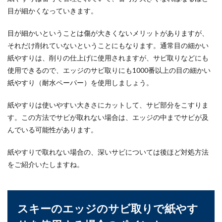
うになる方法とコツ
目が細かくなっていきます。
腹筋なんて、考えなくてもできると大人は思いが
目が細かいということは傷が大きくないメリットがありますが、
ちですが、子供は腹筋の使い方がわからないとい
それだけ削れていないということにもなります。通常目の細かい
うことも多い...
紙やすりは、削りの仕上げに使用されますが、サビ取りなどにも
使用できるので、エッジのサビ取りにも1000番以上の目の細かい
紙やすり（耐水ペーパー）を使用しましょう。
トライアスロンロングディスタンスを
完走させるための練習量とは
紙やすりは使いやすい大きさにカットして、サビ部分をこすりま
す。この方法でサビが取れない場合は、エッジの中までサビが及
トライアスロンロングを完走するにはどのくらい
んでいる可能性があります。
の練習量が必要となるのでしょうか？個人の体力
によ...
紙やすりで取れない場合の、深いサビについては後ほど対処方法
をご紹介いたしますね。
自転車のロードレーサーの年収は意外
と低い？その実態を解説！
スキーのエッジのサビ取りで紙やす
自転車が好きな人の中にはロードレーサーになる