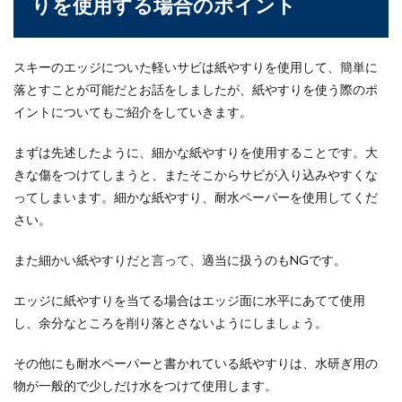
りを使用する場合のポイント
夢を持っている人もいるでしょう。確かに有名な
海外のレース...
スキーのエッジについた軽いサビは紙やすりを使用して、簡単に
落とすことが可能だとお話をしましたが、紙やすりを使う際のポ
ドライバーのスイングのコツとは？初
イントについてもご紹介をしていきます。
心者向け上達方法！
まずは先述したように、細かな紙やすりを使用することです。大
ゴルフ初心者にとってドライバーが一番難しいで
きな傷をつけてしまうと、またそこからサビが入り込みやすくな
すよね。どうすれば飛ぶようになるのか、すぐに
ってしまいます。細かな紙やすり、耐水ペーパーを使用してくだ
ても知りたい...
さい。
また細かい紙やすりだと言って、適当に扱うのもNGです。
水泳の初心者が行うべき練習法。正し
いフォームと継続について
エッジに紙やすりを当てる場合はエッジ面に水平にあてて使用
し、余分なところを削り落とさないようにしましょう。
水泳の初心者が気をつけるべきことや注意点、練
習法や姿勢などについてご紹介いたします。せっ
その他にも耐水ペーパーと書かれている紙やすりは、水研ぎ用の
かく...
物が一般的で少しだけ水をつけて使用します。