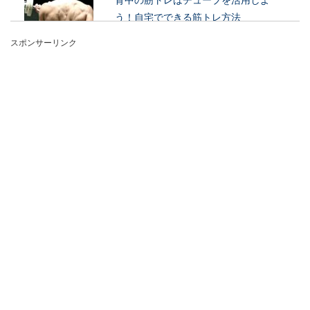
う！自宅でできる筋トレ方法
スポンサーリンク
背中の筋肉を自宅で簡単に鍛えたいという人もい
ますよね。ジムなどに行かなくても、チューブを
使えば自宅で...
野球の練習は自宅でもできる！差が付
く効果的な自宅練習メニュー
お子様が野球をしていて自宅でも練習をしたいと
いう時には、どのような練習が効果的なのでしょ
うか？...
ドライバーのコツ！ゴルフ初心者はス
イングを見直してみよう