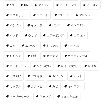
6月
DIY
アイテム
アイドリング
アイロン
アクセサリー
アパート
アピール
アレンジ
イケメン
イメージ
インコ
インスタント
インド
ウサギ
エアーポンプ
エアコン
エビ
エンジン
おしゃれ
おすすめ
おもちゃ
お腹
カーテン
カーテンレール
カートリッジ
かからない
かけっぱなし
かけ方
ガス回収
ガス漏れ
ガソリン
カット
カップル
カナヘビ
カビ
キャスター
キャリーケース
キャンプ
キュルキュル