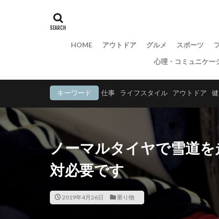
HOME
アウトドア
グルメ
スポーツ
心理・コミュニケー
キーワード
仕事
ライフスタイル
アウトドア
健
ノーマルタイヤで雪道を
対必要です
2019年4月26日
乗り物