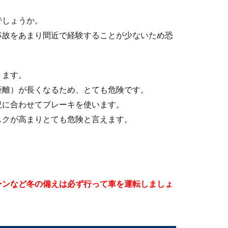
？簡単にキレイに仕上げるやり方をご紹介
でしょうか。
、なかなか自分でするのはおっくうですよね。しかし車が汚いまま
事故をあまり間近で経験することが少ないため恐
きます。
？東京で生活する時の車の必要性について
距離）が長くなるため、とても危険です。
況に合わせてブレーキを使います。
ートさせる人の中には、車が必要かどうか知りたい人もいるのでは
スクが高まりとても危険と言えます。
ーンをつけたときの効果とスタッドレス
ーンなど冬の備えは必ず行って車を運転しましょ
つけたときの効果はスタッドレスと比べてどうなのでしょうか？ま