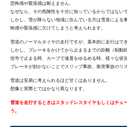
手洗い洗車のコツとは
恐怖感や緊張感は耐えません。
なぜなら、その危険性を十分に知っているからではない
いざ洗車をしようと思っても
しかし、雪が降らない地域に住んでいる方は雪道による
なのも気になる...
怖感や緊張感に欠けてしまうと考えられます。
雪道のノーマルタイヤの走行ですが、基本的に走行はで
車はあったほうがいい
しかし、ブレーキをかけてから止まるまでの距離（制動
信号で止まる時、カーブで速度をゆるめる時、様々な状
これから東京での生活をスタ
ブレーキが効かないことでスリップ事故、衝突事故のリ
ないでしょうか...
雪道は安易に考えられるほど甘くはありません。
想像と実際とではかなり異なります。
ノーマルタイヤにチェ
雪道を走行するときはスタッドレスタイヤもしくはチェ
ノーマルタイヤにチェーンを
う。
た、チ...