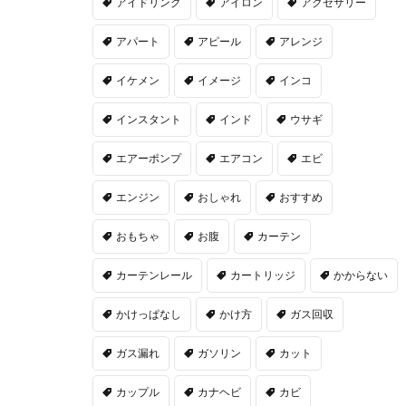
アイドリング
アイロン
アクセサリー
アパート
アピール
アレンジ
イケメン
イメージ
インコ
インスタント
インド
ウサギ
エアーポンプ
エアコン
エビ
エンジン
おしゃれ
おすすめ
おもちゃ
お腹
カーテン
カーテンレール
カートリッジ
かからない
かけっぱなし
かけ方
ガス回収
ガス漏れ
ガソリン
カット
カップル
カナヘビ
カビ