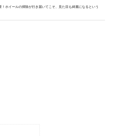
要！ホイールの掃除が行き届いてこそ、見た目も綺麗になるという
の時は外すべきかどうか対策を考えよう
本。特に9月あたりは、台風によってバイクが倒れないようにする
はバッテリー上がりの原因になります
に行った時、病院の駐車場などなど車のカーナビでテレビを見て待