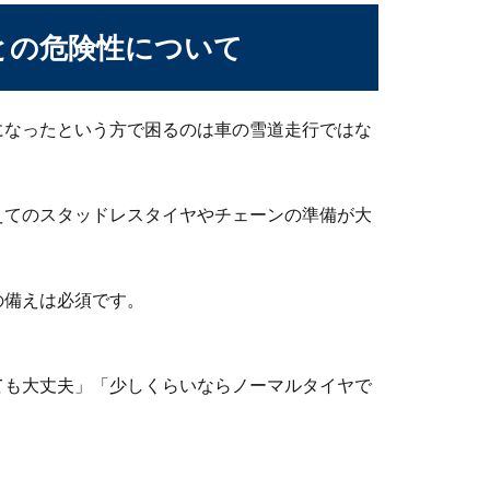
との危険性について
になったという方で困るのは車の雪道走行ではな
交換は自分できる！気になる費用や確認方法
えてのスタッドレスタイヤやチェーンの準備が大
意外と簡単に自分でできます。車のブレーキランプが切れたまま走
の備えは必須です。
。
ても大丈夫」「少しくらいならノーマルタイヤで
。