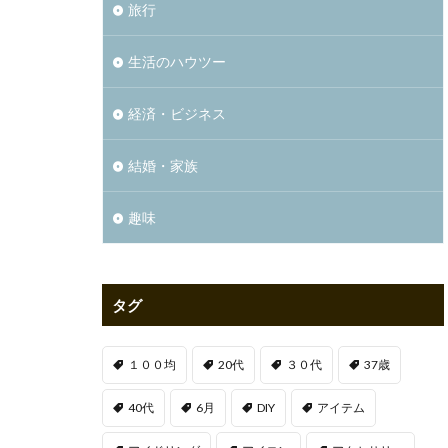
旅行
生活のハウツー
経済・ビジネス
結婚・家族
趣味
タグ
１００均
20代
３０代
37歳
40代
6月
DIY
アイテム