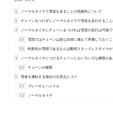
トレーラーの運転で難
1
ノーマルタイヤで雪道を走ることの危険性について
トレーラーの運転は難しいと
いとされ、...
2
チェーンをつけずにノーマルタイヤで雪道を走行すること
3
ノーマルタイヤにチェーンをつければ雪道の走行は可能で
3.1
雪国ではチェーンは急な自体に備えて準備しておくこ
車のリアガラスの交換
3.2
転勤先が雪国であるならば断然スタッドレスタイヤが
車のリアガラスを修理ではな
4
ノーマルタイヤにつけるチェーンにもいろいろな種類があ
が多いのではな...
4.1
チェーンの種類
5
雪道を運転する場合の注意点とコツ
車のエンジンかからな
5.1
ブレーキとハンドル
5.2
ノーマルタイヤ
「車のエンジンをかけようと
ら、本当に困って...