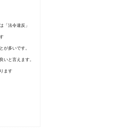
しいとされるバックのコツを詳しく解説
言われています。特にバック。バックは運転技術の中でも特に難し
は「法令違反」
す
とが多いです。
費用と交換にかかる時間について解説します
良いと言えます。
く交換するとなると、費用がどのくらいかかるのか気になる人の方
ります
い！キュルキュル音がする原因と対処法
思ったらエンジンかからない」このような状況になってしまった