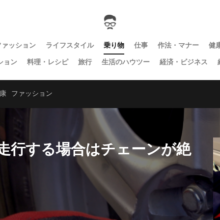
ファッション
ライフスタイル
乗り物
仕事
作法・マナー
健
ション
料理・レシピ
旅行
生活のハウツー
経済・ビジネス
康
ファッション
走行する場合はチェーンが絶