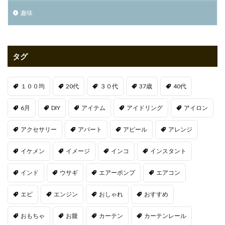
趣味
タグ
１００均
20代
３０代
37歳
40代
6月
DIY
アイテム
アイドリング
アイロン
アクセサリー
アパート
アピール
アレンジ
イケメン
イメージ
インコ
インスタント
インド
ウサギ
エアーポンプ
エアコン
エビ
エンジン
おしゃれ
おすすめ
おもちゃ
お腹
カーテン
カーテンレール