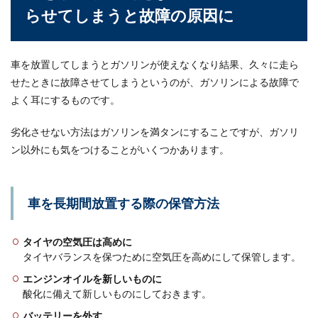
らせてしまうと故障の原因に
トラックの後ろを走る時は信号が見え
るように車間距離に注意
車を放置してしまうとガソリンが使えなくなり結果、久々に走ら
運転していると、大型トラックの後ろについてし
せたときに故障させてしまうというのが、ガソリンによる故障で
まって前方が見えにくいということもあるでしょ
う。中でも信...
よく耳にするものです。
劣化させない方法はガソリンを満タンにすることですが、ガソリ
ン以外にも気をつけることがいくつかあります。
車を長期間放置する際の保管方法
タイヤの空気圧は高めに
タイヤバランスを保つために空気圧を高めにして保管します。
エンジンオイルを新しいものに
酸化に備えて新しいものにしておきます。
バッテリーを外す