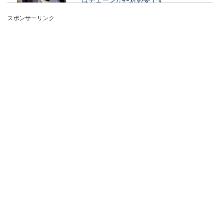
スポンサーリンク
雪が降らない地域から降る地域への転勤となる
と、雪道での車の運転が心配になる人も多いでし
ょう。...
車を綺麗にシャンプーしよう！水垢の
原因を知って愛車を綺麗に
丁寧に車にシャンプーをしても、時間が経つと水
垢が付着していることがあります。愛車をいつも
綺麗な状態に...
車のシートのシミ取り方法！自分で取
る方法と業者に頼む時の料金
車のシートに飲み物や食べ物などの食べこぼしの
シミができてしまったら、どうにかしてそれをキ