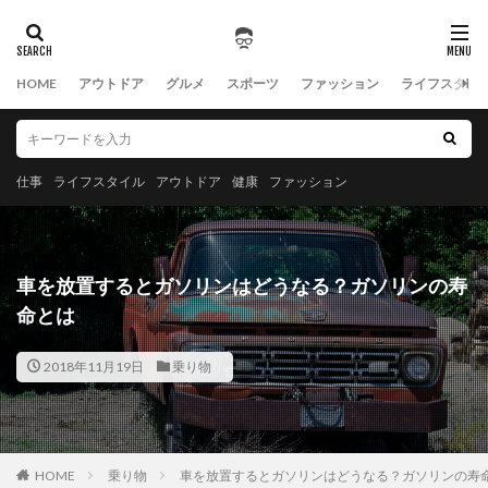
HOME
アウトドア
グルメ
スポーツ
ファッション
ライフスタイ
仕事
ライフスタイル
アウトドア
健康
ファッション
車を放置するとガソリンはどうなる？ガソリンの寿
命とは
2018年11月19日
乗り物
HOME
乗り物
車を放置するとガソリンはどうなる？ガソリンの寿