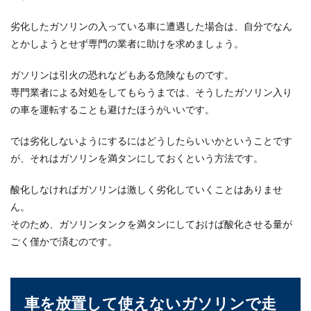
のも気になる...
劣化したガソリンの入っている車に遭遇した場合は、自分でなん
とかしようとせず専門の業者に助けを求めましょう。
車はあったほうがいい？東京で生活す
ガソリンは引火の恐れなどもある危険なものです。
る時の車の必要性について
専門業者による対処をしてもらうまでは、そうしたガソリン入り
の車を運転することも避けたほうがいいです。
これから東京での生活をスタートさせる人の中に
は、車が必要かどうか知りたい人もいるのではな
いでしょうか...
では劣化しないようにするにはどうしたらいいかということです
が、それはガソリンを満タンにしておくという方法です。
酸化しなければガソリンは激しく劣化していくことはありませ
車のパワーウィンドウの動きが遅い原
ん。
因と今すぐできる対処法とは
そのため、ガソリンタンクを満タンにしておけば酸化させる量が
ごく僅かで済むのです。
車のパワーウィンドウの動きが遅いと感じた場
合、「もしかして故障したのでは？」と心配にな
りますよね。...
車を放置して使えないガソリンで走