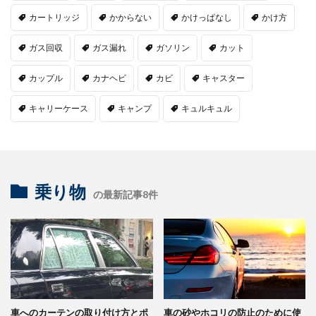
カートリッジ
かからない
かけっぱなし
かけ方
ガス回収
ガス漏れ
ガソリン
カット
カップル
カナヘビ
カビ
キャスター
キャリーケース
キャンプ
キュルキュル
乗り物
の最新記事8件
車へのカーテンの取り付け方とポ
車の砂やホコリの防止のために使