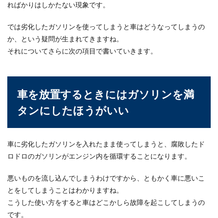
ればかりはしかたない現象です。
車の下に色の付いた水が出ていたら、それは間違
では劣化したガソリンを使ってしまうと車はどうなってしまうの
いなくラジエーターの水漏れです。他にも水漏れ
した...
か、という疑問が生まれてきますね。
それについてさらに次の項目で書いていきます。
注意！車のテレビ視聴はバッテリー上
がりの原因になります
車を放置するときにはガソリンを満
タンにしたほうがいい
車での待ち時間、子供を迎えに行った時、病院の
駐車場などなど車のカーナビでテレビを見て待つ
方も少なくな...
車に劣化したガソリンを入れたまま使ってしまうと、腐敗したド
ロドロのガソリンがエンジン内を循環することになります。
手洗い洗車のコツとは？簡単にキレイ
悪いものを流し込んでしまうわけですから、ともかく車に悪いこ
に仕上げるやり方をご紹介
とをしてしまうことはわかりますね。
こうした使い方をすると車はどこかしら故障を起こしてしまうの
いざ洗車をしようと思っても、なかなか自分です
るのはおっくうですよね。しかし車が汚いままな
です。