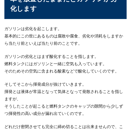
化します
免停で出頭指定日に行けない場合は期
日の変更は可能なのか
ガソリンは劣化を起こします。
交通違反で免停になったのに、出頭指定日に出頭
基本的にこの世にあるものは腐敗や腐食、劣化や消耗をしますか
できない場合は期日を変更することは可能なのか
という疑問。...
ら当たり前といえば当たり前のことです。
ガソリンの劣化とはまず酸化することを指します。
燃料タンクにはガソリンと一緒に空気も入っています。
バイクのオイル交換はガソリンスタン
そのためその空気に含まれる酸素などで酸化していくのです。
ドでもできるが注意が必要
そしてそこから揮発成分が抜けていきます。
オイル交換といえばすぐにガソリンスタンドを思
揮発とは液体が常温となって気体となって発散されることを指し
い浮かべますが、バイクもガソリンスタンドで行
えるのでしょ...
ますが、
そうしたことが起こると燃料タンクのキャップの隙間から少しず
つ揮発性の高い成分が漏れ出ていくのです。
ラジエーターが水漏れする原因や影響
どれだけ密閉させても完全に締め切ることは出来ませんので、こ
その対策とは