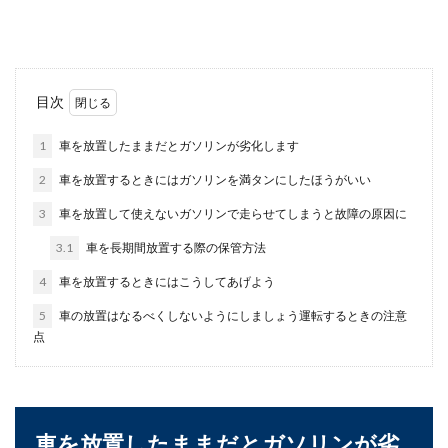
レイにしたい...
車の盗難対策のためにGPSを設置する
目次
メリットと費用を解説
1
車を放置したままだとガソリンが劣化します
万が一の時のために、車の盗難対策としてgpsを
2
車を放置するときにはガソリンを満タンにしたほうがいい
設置する人が増えていると言われています。しか
し...
3
車を放置して使えないガソリンで走らせてしまうと故障の原因に
3.1
車を長期間放置する際の保管方法
4
車を放置するときにはこうしてあげよう
日本の新幹線がなぜ海外で人気なの
か、その魅力を徹底解説
5
車の放置はなるべくしないようにしましょう運転するときの注意
点
日本の高速鉄道である「新幹線」。海外から日本
へやってくる外国人観光客も新幹線に感動すると
言いますが、...
車を放置したままだとガソリンが劣