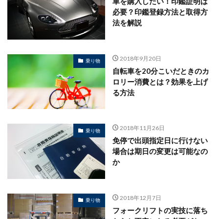
車を購入したい！印鑑証明は
必要？印鑑登録方法と取得方
法を解説
2018年9月20日
乗り物
自転車を20分こいだときのカ
ロリー消費とは？効果を上げ
る方法
2018年11月26日
乗り物
免停で出頭指定日に行けない
場合は期日の変更は可能なの
か
2018年12月7日
乗り物
フォークリフトの実技に落ち