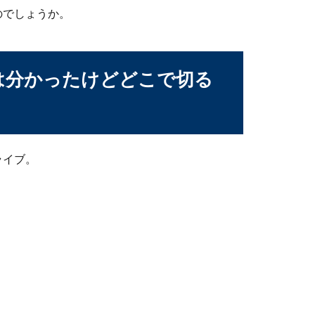
のでしょうか。
い！キュルキュル音がする原因と対処法
は分かったけどどこで切る
思ったらエンジンかからない」このような状況になってしまった
ライブ。
。
量が足りない場合は要注意！すぐに点検を
置されているものですが、冷却水の量を気にしたことありますか？