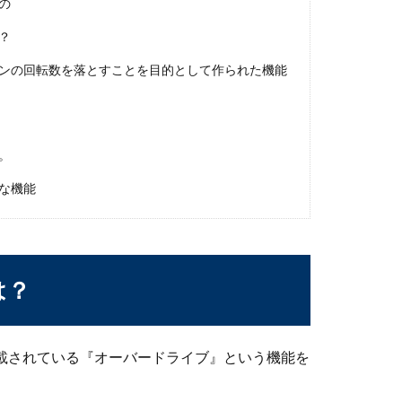
の
？
サビても問題ないが残量のチェックは必要
ンの回転数を落とすことを目的として作られた機能
いると、なにか不具合が出るのでは…と不安に感じる方も多いので
。
な機能
は？
GPSを設置するメリットと費用を解説
難対策としてgpsを設置する人が増えていると言われています。し
載されている『オーバードライブ』という機能を