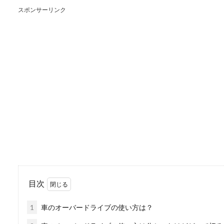
スポンサーリンク
車のブレーキから音が
車のブレーキから音が鳴るの
かしたら大きな...
注意！車のテレビ視聴
目次
車での待ち時間、子供を迎え
つ方も少なくな...
1
車のオーバードライブの使い方は？