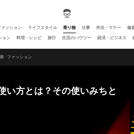
ファッション
ライフスタイル
乗り物
仕事
作法・マナー
健
ション
料理・レシピ
旅行
生活のハウツー
経済・ビジネス
康
ファッション
使い方とは？その使いみちと