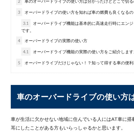
2
車のオーバードライブの使い方は分かったけどどこで切る
3
オーバードライブの使い方を知れば車の燃費も良くなるの
車のブレーキパッドが
3.1
オーバードライブ機能は基本的に高速走行時にエンジ
です。
車のブレーキパッドがサビて
はないでしょう...
4
オーバードライブの実際の使い方
4.1
オーバードライブ機能の実際の使い方をご紹介します
5
オーバードライブだけじゃない！？知って得する車の便利
車のオーバードライブの使い方
車の盗難対策のために
万が一の時のために、車の盗
車が生活に欠かせない地域に住んでいる人にはAT車に搭
かし...
耳にしたことがある方もいらっしゃるかと思います。