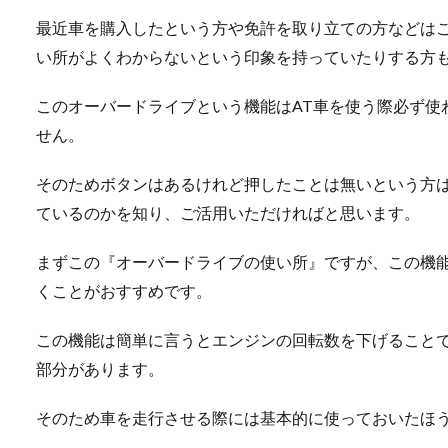
最近車を購入したという方や免許を取り立ての方などは
い所がよくわからないという印象を持っていたりする方
ラジエーターが水漏れ
車の下に色の付いた水が出て
このオーバードライブという機能はAT車を使う際必ず使
れした...
せん。
そのためボタンはあるけれど押したことは無いという方
ているのかを知り、ご活用いただければと思います。
車の修理はディーラー
まずこの『オーバードライブの使い所』ですが、この機
車の修理が必要な場合、ディ
しょうか。...
くことがおすすめです。
この機能は簡単に言うとエンジンの回転数を下げること
部分があります。
バイクのオイル交換は
そのため車を走行させる際には基本的に使っておいたほ
オイル交換といえばすぐにガ
行えるのでしょ...