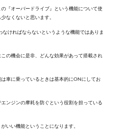
この『オーバードライブ』という機能について使
も少なくないと思います。
する原因や影響その対策とは
いたら、それは間違いなくラジエーターの水漏れです。他にも水漏
わなければならないというような機能ではありま
はこの機会に是非、どんな効果があって搭載され
と民間どちらに依頼すべきか徹底解説
能は車に乗っているときは基本的にONにしてお
ーラーと民間どちらに依頼すべきなのか迷ってしまうのではないで
でエンジンの摩耗を防ぐという役割を担っている
ガソリンスタンドでもできるが注意が必要
うがいい機能ということになります。
ソリンスタンドを思い浮かべますが、バイクもガソリンスタンドで