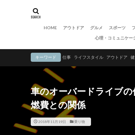
HOME
アウトドア
グルメ
スポーツ
心理・コミュニケー
キーワード
仕事
ライフスタイル
アウトドア
健
車のオーバードライブの
燃費との関係
2018年11月19日
乗り物