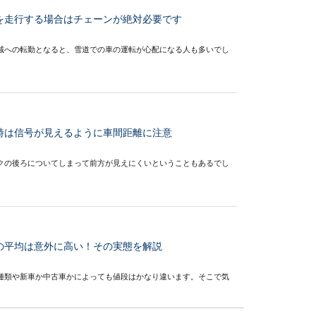
を走行する場合はチェーンが絶対必要です
域への転勤となると、雪道での車の運転が心配になる人も多いでし
時は信号が見えるように車間距離に注意
クの後ろについてしまって前方が見えにくいということもあるでし
の平均は意外に高い！その実態を解説
種類や新車か中古車かによっても値段はかなり違います。そこで気