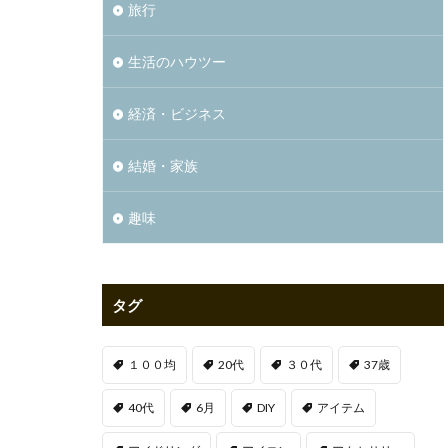
旅行
生活のハウツー
経済・ビジネス
結婚・家族
趣味
タグ
１００均
20代
３０代
37歳
40代
6月
DIY
アイテム