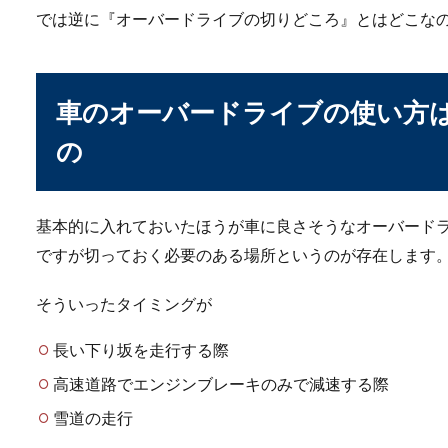
では逆に『オーバードライブの切りどころ』とはどこな
車のエンジンかからな
車のオーバードライブの使い方
「車のエンジンをかけようと
の
ら、本当に困って...
基本的に入れておいたほうが車に良さそうなオーバード
ですが切っておく必要のある場所というのが存在します
そういったタイミングが
長い下り坂を走行する際
ラジエーターの冷却水
高速道路でエンジンブレーキのみで減速する際
雪道の走行
ラジエーターは車の前方に設
普段か...