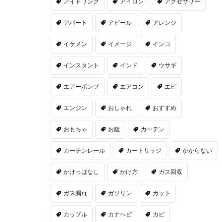
アイドリング
アイロン
アクセサリー
アパート
アピール
アレンジ
イケメン
イメージ
インコ
インスタント
インド
ウサギ
エアーポンプ
エアコン
エビ
エンジン
おしゃれ
おすすめ
おもちゃ
お腹
カーテン
カーテンレール
カートリッジ
かからない
かけっぱなし
かけ方
ガス回収
ガス漏れ
ガソリン
カット
カップル
カナヘビ
カビ