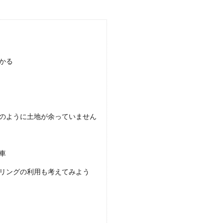
種類や新車か中古車かによっても値段はかなり違います。そこで気
かる
時は信号が見えるように車間距離に注意
クの後ろについてしまって前方が見えにくいということもあるでし
のように土地が余っていません
車
量が足りない場合は要注意！すぐに点検を
リングの利用も考えてみよう
置されているものですが、冷却水の量を気にしたことありますか？