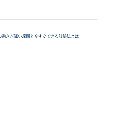
の動きが遅い原因と今すぐできる対処法とは
が遅いと感じた場合、「もしかして故障したのでは？」と心配にな
に落ちたらと不安になる必要がない理由
は、講習、学科の他に実技試験をクリアしなければなりませんが、
の平均は意外に高い！その実態を解説