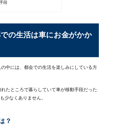
手段
する原因や影響その対策とは
いたら、それは間違いなくラジエーターの水漏れです。他にも水漏
部での生活は車にお金がかか
付け方とポイントと違法性や車検について
人の中には、都会での生活を楽しみにしている方
付けている車を見かけることはありますね。カーテンを取り付ける
離れたところで暮らしていて車が移動手段だった
人も少なくありません。
は？