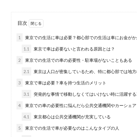
車を買おうと決めても、車の
になる...
目次
1
東京での生活に車は必要？都心部での生活は車にお金がか
トラックの後ろを走る
1.1
東京で車は必要ないと言われる原因とは？
2
東京での生活での車の必要性・駐車場がないこともある
運転していると、大型トラッ
ょう。中でも信...
2.1
東京は人口が密集しているため、特に都心部では地方
3
東京で車は必要？車を持つ生活のメリット
3.1
突発的な事情で移動しなくてはいけない時に活躍する
ラジエーターの冷却水
4
東京での車の必要性に悩んだら公共交通機関やカーシェア
ラジエーターは車の前方に設
4.1
東京都心は公共交通機関が充実している
普段か...
5
東京での生活で車が必要なのはこんなタイプの人