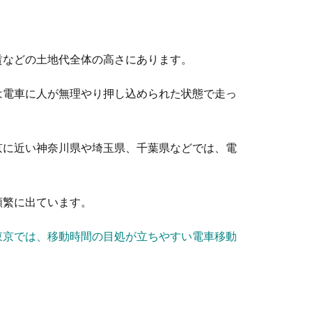
を自分で行う方法とコツについて解説
イブに行くと、どうしてもシートは汚れてしまいます。しかし、洗
賃などの土地代全体の高さにあります。
は電車に人が無理やり押し込められた状態で走っ
！影響や予約前に知っておきたいこと
京に近い神奈川県や埼玉県、千葉県などでは、電
ひどくて飛ばないといった影響が出ることがあります。では、飛行
頻繁に出ています。
東京では、移動時間の目処が立ちやすい電車移動
はバッテリー上がりの原因になります
に行った時、病院の駐車場などなど車のカーナビでテレビを見て待