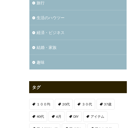
旅行
生活のハウツー
経済・ビジネス
結婚・家族
趣味
タグ
１００均
20代
３０代
37歳
40代
6月
DIY
アイテム