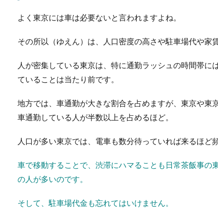
自動車のシートの洗浄
よく東京には車は必要ないと言われますよね。
自動車に子どもを乗せてドラ
その所以（ゆえん）は、人口密度の高さや駐車場代や家
浄しな...
人が密集している東京は、特に通勤ラッシュの時間帯に
ていることは当たり前です。
台風で飛行機が揺れる
地方では、車通勤が大きな割合を占めますが、東京や東
台風によって飛行機に揺れが
車通勤している人が半数以上を占めるほど。
機が台...
人口が多い東京では、電車も数分待っていれば来るほど
車で移動することで、渋滞にハマることも日常茶飯事の
注意！車のテレビ視聴
の人が多いのです。
車での待ち時間、子供を迎え
そして、駐車場代金も忘れてはいけません。
つ方も少なくな...