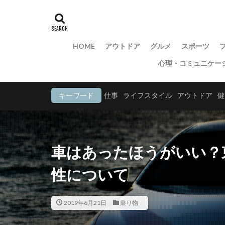
HOME
アウトドア
グルメ
スポーツ
心理・コミュニケー
キーワード
仕事
ライフスタイル
アウトドア
健
車はあったほうがいい？
性について
2019年6月21日
乗り物