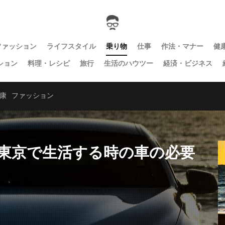
ファッション
ライフスタイル
乗り物
仕事
作法・マナー
健
ション
料理・レシピ
旅行
生活のハウツー
経済・ビジネス
康
ファッション
東京で生活する時の車の必要