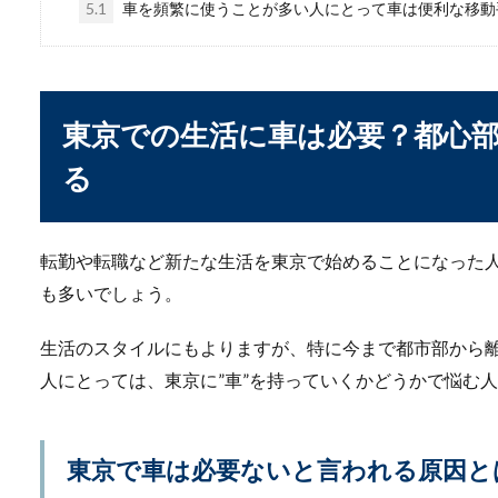
5.1
車を頻繁に使うことが多い人にとって車は便利な移動
ラジエーターが水漏れ
車の下に色の付いた水が出て
れした...
東京での生活に車は必要？都心
る
車へのカーテンの取り
転勤や転職など新たな生活を東京で始めることになった
車の窓の部分にカーテン取り
目的は様々...
も多いでしょう。
生活のスタイルにもよりますが、特に今まで都市部から
人にとっては、東京に”車”を持っていくかどうかで悩む
東京で車は必要ないと言われる原因と