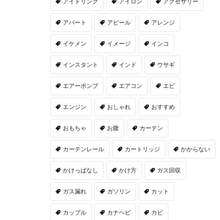
アイドリング
アイロン
アクセサリー
アパート
アピール
アレンジ
イケメン
イメージ
インコ
インスタント
インド
ウサギ
エアーポンプ
エアコン
エビ
エンジン
おしゃれ
おすすめ
おもちゃ
お腹
カーテン
カーテンレール
カートリッジ
かからない
かけっぱなし
かけ方
ガス回収
ガス漏れ
ガソリン
カット
カップル
カナヘビ
カビ