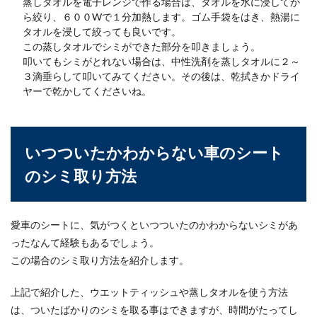
蒸しタオルを電子レンジで作る場合は、タオルを水に浸してか
鑑登録方法と取得方法を解説
ら絞り、６００Wで１分加熱します。ゴム手袋をはき、熱湯に
タオルを浸して絞っても良いです。
普通自動車を購入したいと思った時、印鑑証明が
この蒸しタオルでシミができた部分を叩きましょう。
必要になるという話を聞いたことがある人もいる
叩いてもシミがとれない場合は、中性洗剤を蒸しタオルに２～
のではないで...
３滴垂らして叩いてみてください。その後は、乾拭きかドライ
ヤーで乾かしてくださいね。
バイクのカバーは台風の時は外すべき
かどうか対策を考えよう
いつついたかわからない車のシート
のシミ取り方法
台風が通過する機会の多い日本。特に9月あたり
は、台風によってバイクが倒れないようにするた
めにどうすれ...
愛車のシートに、気がつくといつついたのかわからないシミがあ
ったなんて経験もあるでしょう。
この場合のシミ取り方法を紹介します。
バイクのオイル交換はガソリンスタン
ドでもできるが注意が必要
上記で紹介した、ウエットティッシュや蒸しタオルを使う方法
は、ついたばかりのシミを取る事はできますが、時間がたってし
オイル交換といえばすぐにガソリンスタンドを思