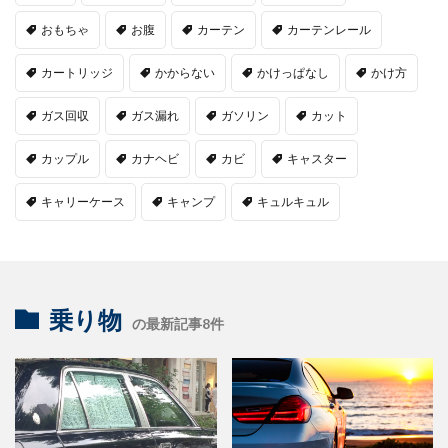
おもちゃ
お腹
カーテン
カーテンレール
カートリッジ
かからない
かけっぱなし
かけ方
ガス回収
ガス漏れ
ガソリン
カット
カップル
カナヘビ
カビ
キャスター
キャリーケース
キャンプ
キュルキュル
乗り物
の最新記事8件