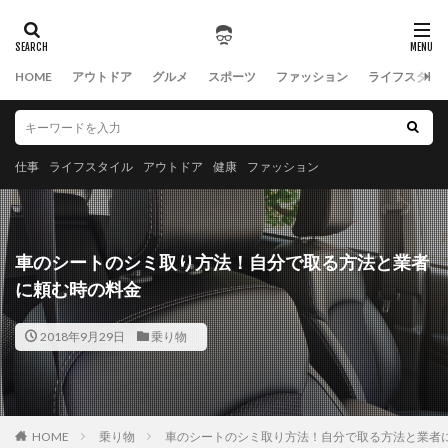
HOME
アウトドア
グルメ
スポーツ
ファッション
ライフスタイ
仕事
ライフスタイル
アウトドア
健康
ファッション
車のシートのシミ取り方法！自分で取る方法と業者
に頼む時の料金
2018年9月29日
乗り物
HOME
乗り物
車のシートのシミ取り方法！自分で取る方法と業者