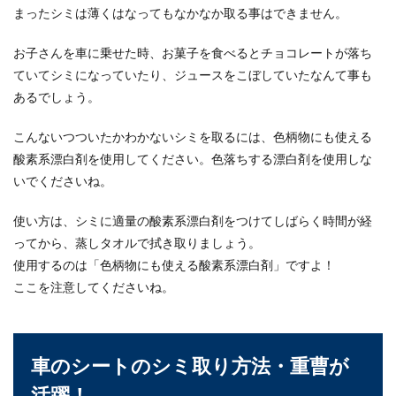
まったシミは薄くはなってもなかなか取る事はできません。
い浮かべますが、バイクもガソリンスタンドで行
えるのでしょ...
お子さんを車に乗せた時、お菓子を食べるとチョコレートが落ち
ていてシミになっていたり、ジュースをこぼしていたなんて事も
あるでしょう。
車を放置するとガソリンはどうなる？
ガソリンの寿命とは
こんないつついたかわかないシミを取るには、色柄物にも使える
酸素系漂白剤を使用してください。色落ちする漂白剤を使用しな
車を放置するときにガソリンは入れておいたほう
いでくださいね。
がいいのでしょうか？それとも抜いたほうがいい
のでしょうか...
使い方は、シミに適量の酸素系漂白剤をつけてしばらく時間が経
ってから、蒸しタオルで拭き取りましょう。
使用するのは「色柄物にも使える酸素系漂白剤」ですよ！
車のオーバードライブの使い方とは？
ここを注意してくださいね。
その使いみちと燃費との関係
車の機能の一つにオーバードライブがあります。
ＡＴ車限定の機能なのですが、名前はもちろん、
車のシートのシミ取り方法・重曹が
その使い...
活躍！