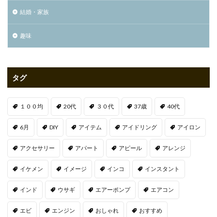
結婚・家族
趣味
タグ
１００均
20代
３０代
37歳
40代
6月
DIY
アイテム
アイドリング
アイロン
アクセサリー
アパート
アピール
アレンジ
イケメン
イメージ
インコ
インスタント
インド
ウサギ
エアーポンプ
エアコン
エビ
エンジン
おしゃれ
おすすめ