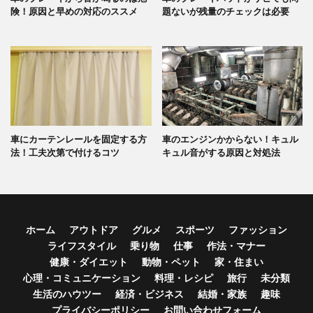
険！原因と早めの対応のススメ
題ないが残量のチェックは必要
車にカーテンレールを固定する方
車のエンジンかからない！キュル
法！工夫次第で付けるコツ
キュル音がする原因と対処法
ホーム
アウトドア
グルメ
スポーツ
ファッション
ライフスタイル
乗り物
仕事
作法・マナー
健康・ダイエット
動物・ペット
家・住まい
心理・コミュニケーション
料理・レシピ
旅行
未分類
生活のハウツー
経済・ビジネス
結婚・家族
趣味
プライバシーポリシー
お問い合わせフォーム