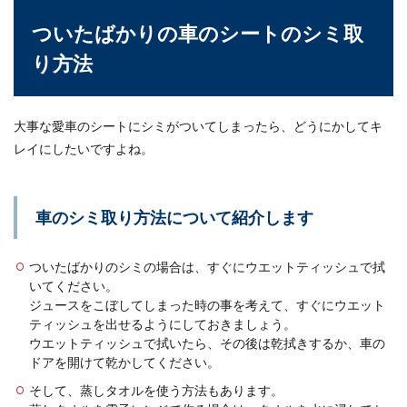
ついたばかりの車のシートのシミ取
車のエンジンかけっぱなしでガソリン
り方法
やバッテリーの影響と対処法
車をエンジンかけっぱなしにするとガソリンは走
大事な愛車のシートにシミがついてしまったら、どうにかしてキ
行していなくても消費されます。では、車のエン
レイにしたいですよね。
ジンをかけっ...
車のシミ取り方法について紹介します
自転車を20分こいだときのカロリー消
費とは？効果を上げる方法
ついたばかりのシミの場合は、すぐにウエットティッシュで拭
いてください。
自転車に20分乗るとカロリー消費はどのくらいな
ジュースをこぼしてしまった時の事を考えて、すぐにウエット
のでしょうか？自転車に乗るだけで（もちろん、
ティッシュを出せるようにしておきましょう。
こ...
ウエットティッシュで拭いたら、その後は乾拭きするか、車の
ドアを開けて乾かしてください。
そして、蒸しタオルを使う方法もあります。
車を購入したい！印鑑証明は必要？印