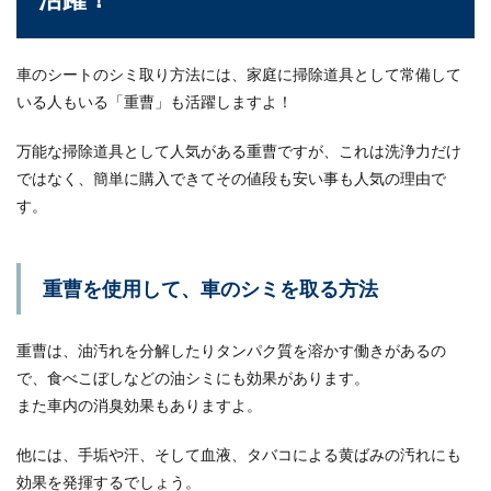
車のカーテンは100均アイテムで自作
車のシートのシミ取り方法には、家庭に掃除道具として常備して
可能！作り方やコツを解説
いる人もいる「重曹」も活躍しますよ！
車中泊をする際に必要な物、それがカーテンで
万能な掃除道具として人気がある重曹ですが、これは洗浄力だけ
す。市販されている物は高いですし、100均アイ
テムで作れた...
ではなく、簡単に購入できてその値段も安い事も人気の理由で
す。
重曹を使用して、車のシミを取る方法
重曹は、油汚れを分解したりタンパク質を溶かす働きがあるの
で、食べこぼしなどの油シミにも効果があります。
また車内の消臭効果もありますよ。
他には、手垢や汗、そして血液、タバコによる黄ばみの汚れにも
効果を発揮するでしょう。