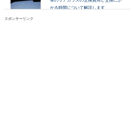
かる時間について解説します
スポンサーリンク
車のリアガラスを修理ではなく交換するとなる
と、費用がどのくらいかかるのか気になる人の方
が多いのではな...
フォークリフトの実技に落ちたらと不
安になる必要がない理由
フォークリフトに合格するには、講習、学科の他
に実技試験をクリアしなければなりませんが、実
技で落ちたら...
バイクのホイール掃除のポイント！頑
固な油汚れの掃除方法も