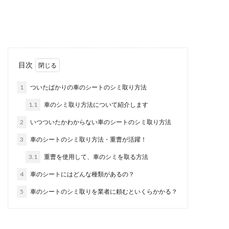
バイクはホイールの掃除が重要！ホイールの掃除
が行き届いてこそ、見た目も綺麗になるというも
のです。...
ノーマルタイヤで雪道を走行する場合
目次
はチェーンが絶対必要です
1
ついたばかりの車のシートのシミ取り方法
雪が降らない地域から降る地域への転勤となる
1.1
車のシミ取り方法について紹介します
と、雪道での車の運転が心配になる人も多いでし
ょう。...
2
いつついたかわからない車のシートのシミ取り方法
3
車のシートのシミ取り方法・重曹が活躍！
3.1
重曹を使用して、車のシミを取る方法
車内のライトをつけたまま走るのは違
反？走行中の室内灯
4
車のシートにはどんな種類があるの？
5
車のシートのシミ取りを業者に頼むといくらかかる？
車内のライトを点けたまま走行するのは違反にな
るのでしょうか？小さい頃、車内のライトを点け
ると、すぐに...