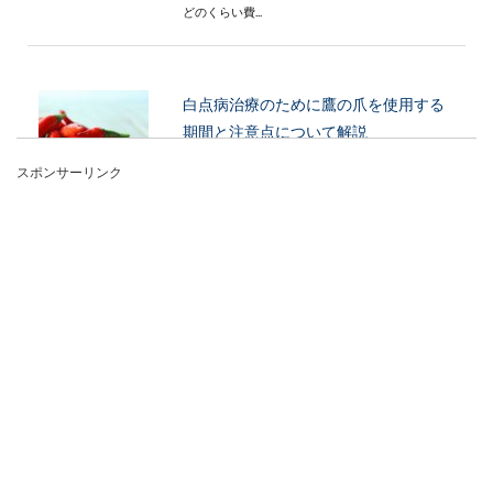
どのくらい費...
白点病治療のために鷹の爪を使用する
期間と注意点について解説
スポンサーリンク
金魚などがなりやすい病気の一つである「白点
病」。その代表的な治療方法は塩浴ですが、鷹の
爪を使った治療...
新聞紙に乗るゲーム。じゃんけんで負
けるとこうなる。遊び方とは
新聞紙があれば簡単に出来て、盛り上がるじゃん
けんゲームを知っていますか。用意するのは新聞
紙だ...