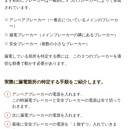
まず初めにブレーカーは一般的に３つのブレーカーによって形成
左手小指に指輪をしている女性を見かけたら、そ
されています。
の指輪には一体どんな意味があるのか知りたくな
ることもあり...
アンペアブレーカー（一番左についているメインのブレーカ
ー）
漏電ブレーカー（メインブレーカーの隣にあるブレーカー）
高校の卒業証明書はいつもらえる？卒
安全ブレーカー（複数の小さなブレーカー）
業証明書の入手方法
漏電している箇所を特定する際には、この３つのブレーカーを適
高校の卒業証明書はいつから発行してもらえるの
切な順番で動かす必要があります。
でしょうか？また、発行してもらうまでの日数や
請求の方法と...
実際に漏電箇所の特定する手順をご紹介します。
アンペアブレーカーの電源を入れます。
この時漏電ブレーカーと安全ブレーカーの電源は全て切って
おきます。
次に漏電ブレーカーの電源を入れます。
最後に安全ブレーカーの電源を「１個ずつ」入れていきま