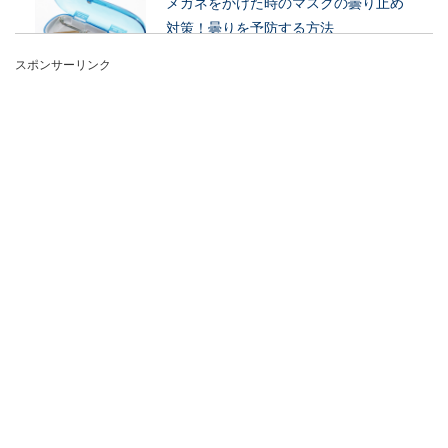
メガネをかけた時のマスクの曇り止め
対策！曇りを予防する方法
スポンサーリンク
メガネをかけている方にとって、困ることの一つ
がマスクをした時のメガネの曇りです。特に冬場
などには眼の...
大学の卒業式の持ち物！実際にあって
よかった持ち物を厳選
大学の卒業式に向けて必要な持ち物を色々準備し
ていきますが、「〇〇があればよかったのに…」
と後悔だけは...
本棚のDIYにすのこが便利！DIY初心者
向けすのこ本棚の作り方