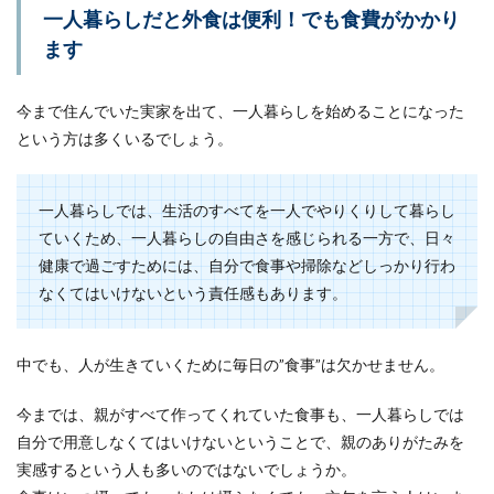
一人暮らしだと外食は便利！でも食費がかかり
準！家の造りが重要ポイント
ます
リビングにエアコンを取り付けようと考えた時、
まずどのくらいのサイズが必要なのかを考えま
今まで住んでいた実家を出て、一人暮らしを始めることになった
す。店...
という方は多くいるでしょう。
鉄のフライパンがくっつく原因とその
一人暮らしでは、生活のすべてを一人でやりくりして暮らし
対策と美味しい焼き方
ていくため、一人暮らしの自由さを感じられる一方で、日々
健康で過ごすためには、自分で食事や掃除などしっかり行わ
料理の時に使うフライパン。どんなフライパンを
なくてはいけないという責任感もあります。
使っていますか？焦げたりフライパンにくっつい
たり...
中でも、人が生きていくために毎日の”食事”は欠かせません。
今までは、親がすべて作ってくれていた食事も、一人暮らしでは
母親が一人暮らしで心配！離れて暮ら
自分で用意しなくてはいけないということで、親のありがたみを
す高齢の母を見守る方法
実感するという人も多いのではないでしょうか。
高齢の母親が自分と離れた地域で一人暮らしをし