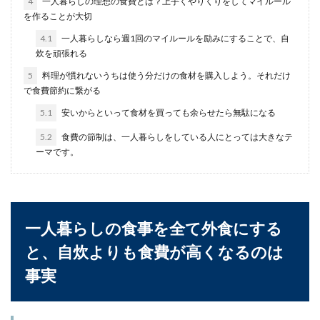
4
一人暮らしの理想の食費とは？上手くやりくりをしてマイルール
を作ることが大切
4.1
一人暮らしなら週1回のマイルールを励みにすることで、自
高校の卒業証明書はいつもらえる？卒
炊を頑張れる
業証明書の入手方法
5
料理が慣れないうちは使う分だけの食材を購入しよう。それだけ
で食費節約に繋がる
高校の卒業証明書はいつから発行してもらえるの
でしょうか？また、発行してもらうまでの日数や
5.1
安いからといって食材を買っても余らせたら無駄になる
請求の方法と...
5.2
食費の節制は、一人暮らしをしている人にとっては大きなテ
ーマです。
駐車場の無断駐車はレッカー移動でき
る？無断駐車をさせない方法
一人暮らしの食事を全て外食にする
駐車場に無断駐車をされてしまうと駐車場の持ち
主の方はとても腹が立ちますよね。レッカー移動
と、自炊よりも食費が高くなるのは
をさせて無断...
事実
リビングのエアコンサイズの判断基