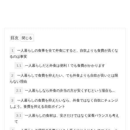
すのこはDIYに欠かせない道具のひとつです。手
軽に材料が揃い、さまざまなものにリメイクする
ことができ...
一人暮らしの男性の食事の節約術！自
目次
炊を続けるためのポイント
1
一人暮らしの食事を全て外食にすると、自炊よりも食費が高くな
るのは事実
一人暮らしの男性は仕事が忙しいと、つい食事は
外食で済ませてしまうという人も多いでしょう。
1.1
一人暮らしだと外食は便利！でも食費がかかります
しかし、そん...
2
一人暮らしで食費を抑えたい。でも外食よりも自炊が良いとは限
らない理由
2.1
一人暮らしなら外食の弁当の方が安くすむという場合も…
床にコンセントの増設をさせるときの
方法や相場価格とは
3
一人暮らしの食費を抑えたいなら、外食ではなく自炊にチェンジ
しよう。食費を抑える自炊ポイント
床にコンセントを増設させたいけれど、どんな方
3.1
一人暮らしの食材は、安さだけではなく栄養バランスも考え
法があるのでしょうか。また、増設をさせるには
て
どのくらい費...