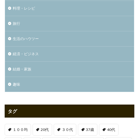
料理・レシピ
旅行
生活のハウツー
経済・ビジネス
結婚・家族
趣味
タグ
１００均
20代
３０代
37歳
40代