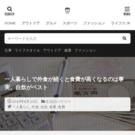
HOME
アウトドア
グルメ
スポーツ
ファッション
ライフスタイ
仕事
ライフスタイル
アウトドア
健康
ファッション
一人暮らしで外食が続くと食費が高くなるのは事
実。自炊がベスト
2019年8月13日
生活のハウツー
一人暮らし
,
外食
,
自炊
,
食事
,
食費