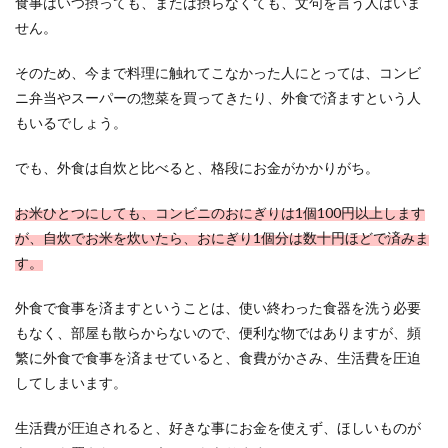
食事はいつ摂っても、または摂らなくても、文句を言う人はいま
ていることが心配でたまらないというご家族もい
せん。
ますよね。...
そのため、今まで料理に触れてこなかった人にとっては、コンビ
ニ弁当やスーパーの惣菜を買ってきたり、外食で済ますという人
一人暮らしの朝食とは？時間をかけな
もいるでしょう。
い朝ご飯の作り方
でも、外食は自炊と比べると、格段にお金がかかりがち。
一人暮らしの朝食でご飯を食べるのはなかなかハ
ードルが高いですよね。いつもパンを焼いてい
お米ひとつにしても、コンビニのおにぎりは1個100円以上します
る、ヨーグルト...
が、自炊でお米を炊いたら、おにぎり1個分は数十円ほどで済みま
す。
外食で食事を済ますということは、使い終わった食器を洗う必要
タイの入国審査が厳しい理由と気をつ
もなく、部屋も散らからないので、便利な物ではありますが、頻
けたいポイントとは
繁に外食で食事を済ませていると、食費がかさみ、生活費を圧迫
最近ではタイの入国審査が厳しいと言われていま
してしまいます。
すが、それはどんな理由によって厳しくなってい
るのでしょう...
生活費が圧迫されると、好きな事にお金を使えず、ほしいものが