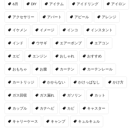
6月
DIY
アイテム
アイドリング
アイロン
アクセサリー
アパート
アピール
アレンジ
イケメン
イメージ
インコ
インスタント
インド
ウサギ
エアーポンプ
エアコン
エビ
エンジン
おしゃれ
おすすめ
おもちゃ
お腹
カーテン
カーテンレール
カートリッジ
かからない
かけっぱなし
かけ方
ガス回収
ガス漏れ
ガソリン
カット
カップル
カナヘビ
カビ
キャスター
キャリーケース
キャンプ
キュルキュル