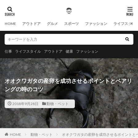
HOME
アウトドア
グルメ
スポーツ
ファッション
ライフスタイ
仕事
ライフスタイル
アウトドア
健康
ファッション
オオクワガタの産卵を成功させるポイントとペアリ
ングの時のコツ
2018年9月28日
動物・ペット
HOME
動物・ペット
オオクワガタの産卵を成功させるポイントと