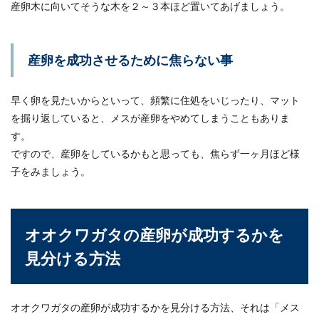
産卵木に向いてそうな木を２～３本ほど置いてあげましょう。
とても大切な...
産卵を成功させるために焦らない事
メダカの越冬で柿の葉が重宝されてい
る理由は？越冬させるコツ
早く卵を見たいからといって、頻繁に住処をいじったり、マット
メダカの屋外飼育で、注意したいのが冬の時期で
を掘り返していると、メスが産卵をやめてしまうこともありま
す。メダカの越冬に柿の葉がいいという話をよく
す。
耳にしま...
ですので、産卵をしているかもと思っても、焦らず一ヶ月ほど様
子をみましょう。
カナヘビが冬眠に失敗する原因と成功
させるためのコツについて
オオクワガタの産卵が成功するかを
冬眠させることが難しいと言われるカナヘビ。そ
見分ける方法
のため、冬眠に失敗してしまうケースも多いよう
です。...
オオクワガタの産卵が成功するかを見分ける方法、それは「メス