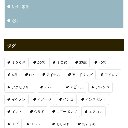
結婚・家族
趣味
タグ
１００均
20代
３０代
37歳
40代
6月
DIY
アイテム
アイドリング
アイロン
アクセサリー
アパート
アピール
アレンジ
イケメン
イメージ
インコ
インスタント
インド
ウサギ
エアーポンプ
エアコン
エビ
エンジン
おしゃれ
おすすめ