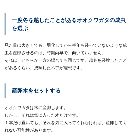
セキセイインコには止まり木が必要です。色々な
タイプのものが市販されていますが、かわいいイ
一度冬を越したことがあるオオクワガタの成虫
ンコ...
を選ぶ
見た目は大きくても、羽化してから半年も経っていないような成
アロワナの水槽の立ち上げ方法・飼育
虫を産卵させるのは、時期尚早で、向いていません。
に必要なものと水槽の大きさ
それは、どちらか一方の場合でも同じです。越冬を経験したこと
があるくらい、成熟したペアが理想です。
アロワナの飼育を始めようと思っている人は水槽
の立ち上げについて知りたいですよね！アロワナ
を飼育する時...
産卵木をセットする
インコの日光浴の方法とは？できない
オオクワガタは木に産卵します。
ときはライトを使おう
しかし、それは気に入った木だけです。
１本だけ置いても、それを気に入ってくれなければ、産卵してく
インコを日光浴させなくてはいけない理由とは？
れない可能性があります。
ただの気分転換ということではなく、日光浴には