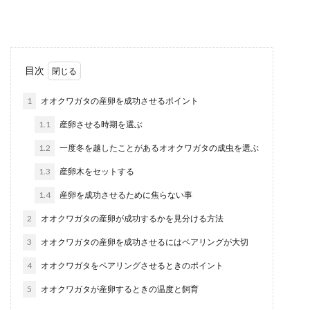
方が良いのか...
犬を撫でると唸るのをやめさせるに
目次
は？犬のしつけ方法
1
オオクワガタの産卵を成功させるポイント
犬を撫でようとしたら唸るようになってしまっ
1.1
産卵させる時期を選ぶ
た・・こんなときにはどうしたらいいのでしょう
か？犬...
1.2
一度冬を越したことがあるオオクワガタの成虫を選ぶ
1.3
産卵木をセットする
1.4
産卵を成功させるために焦らない事
コオロギの飼育方法とは？冬に気をつ
けたいのは温度や湿度
2
オオクワガタの産卵が成功するかを見分ける方法
3
オオクワガタの産卵を成功させるにはペアリングが大切
冬にコオロギの飼育をするときには、どのような
ことに注意したらいいのでしょうか？飼育の方法
4
オオクワガタをペアリングさせるときのポイント
を間...
5
オオクワガタが産卵するときの温度と飼育