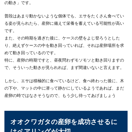
の動き」です。
金魚にウオジラミが寄生する原因と正
しい治療方法について
普段はあまり動かないような個体でも、エサをたくさん食べてい
る姿が見られたら、産卵に備えて栄養を蓄えている可能性が高い
大切に飼育している金魚にウオジラミが寄生して
です。
いるかもしれないとわかった場合、どのように治
また、その時期を過ぎた後に、ケースの壁をよじ登ろうとした
療したらいい...
り、絶えずケースの中を動き回っていれば、それは産卵場所を求
めて動き回っているのです。
特に、産卵の時期ですと、昼夜問わずモソモソと動き回りますの
で、そういった動きが見られれば、まず間違いないと言えます。
しかし、エサは積極的に食べているけど、食べ終わった後に、木
の下や、マットの中に潜って静かにしているようであれば、まだ
産卵の時ではなさそうなので、もう少し待ってあげましょう
オオクワガタの産卵を成功させるに
はペアリングが大切