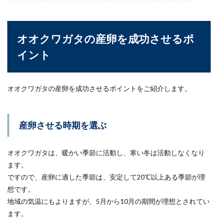
水槽のエアレーションの水はね対策！
水浸しにならない方法
オオクワガタの産卵を成功させるポ
水槽に酸素を供給するためにエアレーションを使
イント
っている方は多いですが、小さな水しぶきが飛び
散りやすく、...
オオクワガタの産卵を成功させるポイントをご紹介します。
【ヒョウモントカゲモドキの飼育方
法】冬の温度管理について
産卵させる時期を選ぶ
レオパとも呼ばれる人気の爬虫類「ヒョウモント
オオクワガタは、暖かい季節に活動し、寒い冬は活動しなくなり
カゲモドキ」。飼育しやすいと言われています
が、冬の間の温...
ます。
ですので、産卵に適した季節は、安定して20℃以上ある季節が理
想です。
地域の気温にもよりますが、5月から10月の期間が理想とされてい
セキセイインコの止まり木を手作りす
ます。
る時の注意点と簡単な方法