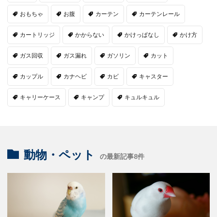
おもちゃ
お腹
カーテン
カーテンレール
カートリッジ
かからない
かけっぱなし
かけ方
ガス回収
ガス漏れ
ガソリン
カット
カップル
カナヘビ
カビ
キャスター
キャリーケース
キャンプ
キュルキュル
動物・ペット
の最新記事8件