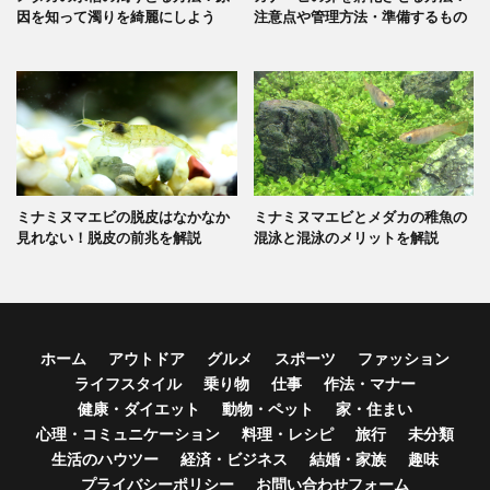
因を知って濁りを綺麗にしよう
注意点や管理方法・準備するもの
ミナミヌマエビの脱皮はなかなか
ミナミヌマエビとメダカの稚魚の
見れない！脱皮の前兆を解説
混泳と混泳のメリットを解説
ホーム
アウトドア
グルメ
スポーツ
ファッション
ライフスタイル
乗り物
仕事
作法・マナー
健康・ダイエット
動物・ペット
家・住まい
心理・コミュニケーション
料理・レシピ
旅行
未分類
生活のハウツー
経済・ビジネス
結婚・家族
趣味
プライバシーポリシー
お問い合わせフォーム