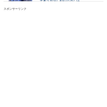
スポンサーリンク
クワガタは夏に活動しているから、気温が高くて
も問題ないと思われてしまいますが、実は夏こそ
温度管理が必...
グッピーのメスの妊娠はお腹でわか
る？見た目でわかる妊娠の兆候
グッピーのメスが妊娠していると、見た目でわか
るくらいお腹に変化が見られます。特に出産間近
のメスは...
水草に肥料は必要？エビに与える影響
と肥料に与え方を解説
エビの水槽に水草を入れてる人の中には、水草の
元気が無くなってしまったことで、肥料を与えた