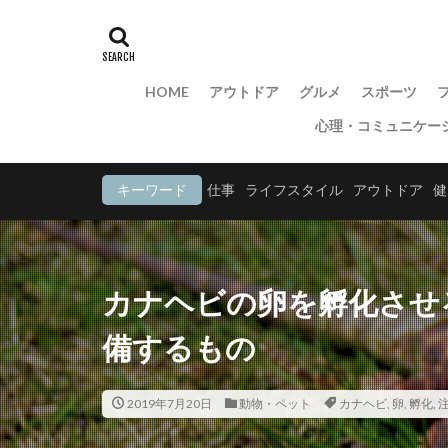
HOME
アウトドア
グルメ
スポーツ
心理・コミュニケー
キーワード
仕事
ライフスタイル
アウトドア
健
カナヘビの卵を孵化させ
備するもの
2019年7月20日
動物・ペット
カナヘビ
,
卵
,
孵化
,