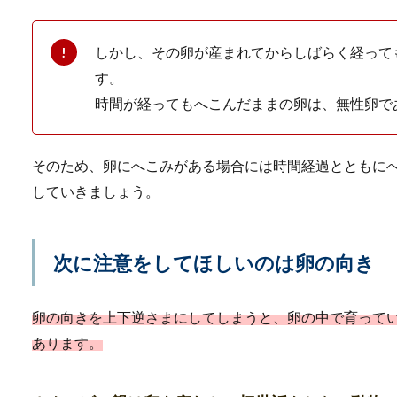
しかし、その卵が産まれてからしばらく経って
す。
時間が経ってもへこんだままの卵は、無性卵で
コリドラスの水槽は掃
そのため、卵にへこみがある場合には時間経過とともに
他の熱帯魚に比べ地味ながら
やすい水槽...
していきましょう。
次に注意をしてほしいのは卵の向き
プラティの稚魚は親に
プラティの繁殖に挑戦しよう
卵の向きを上下逆さまにしてしまうと、卵の中で育って
が増えていくの...
あります。