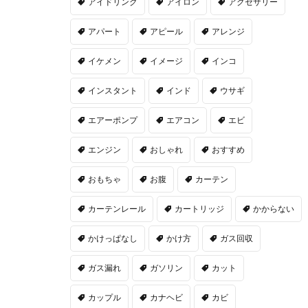
アイドリング
アイロン
アクセサリー
アパート
アピール
アレンジ
イケメン
イメージ
インコ
インスタント
インド
ウサギ
エアーポンプ
エアコン
エビ
エンジン
おしゃれ
おすすめ
おもちゃ
お腹
カーテン
カーテンレール
カートリッジ
かからない
かけっぱなし
かけ方
ガス回収
ガス漏れ
ガソリン
カット
カップル
カナヘビ
カビ