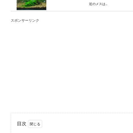
近のメスは...
スポンサーリンク
硝酸塩が発生する理由
水槽内の硝酸塩が増えすぎる
酸塩は、サンゴ...
メダカの飼育は発泡ス
屋外でメダカを飼うときには
リル、プラスチ...
目次
猫が出産する時間帯と