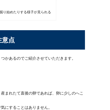
いているベタ。少しでも長生きしてもらってかわいい姿を見ていた
掘り始めたりする様子が見られる
さいものなら害なし？その正体を明かします
注意点
水槽に小さい白い虫がついていることがありますよね。その気持ち
くつかあるのでご紹介させていただきます。
カの稚魚の混泳と混泳のメリットを解説
泳させようと思っているとき、メダカの稚魚がミナミヌマエビに食
。産まれたて直後の卵であれば、卵に少しのへこ
で気にすることはありません。