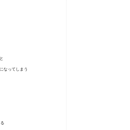
帯が多いのでしょうか？出産というと、なんとなく夜中や朝方とい
くらい？薬浴の手順と飼育方法を解説
薬浴をさせて元気な状態に戻してあげたいと考えている飼い主さん
と
になってしまう
する
老衰症状が出た場合の注意点について