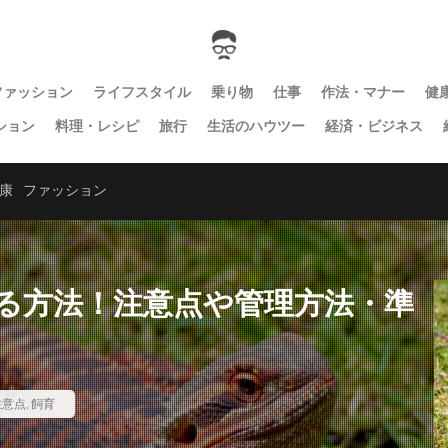
ファッション
ライフスタイル
乗り物
仕事
作法・マナー
健
ション
料理・レシピ
旅行
生活のハウツー
経済・ビジネス
康
ファッション
る方法！注意点や管理方法・準
注意点
,
飼育