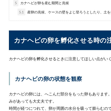
5
カナヘビが卵を産む期間と兆候
若い時は元気に水槽の中を泳
いですよね。...
5.1
産卵の兆候、ケースの壁をよじ登ろうとしたり、土を
水槽に白い虫発生！小
カナヘビの卵を孵化させる時の
熱帯魚などを飼っていると、
悪さに...
カナヘビの卵を孵化させるときに注意してほしい点がい
ミナミヌマエビとメダ
カナヘビの卵の状態を観察
ミナミヌマエビとメダカを混
べられてしまう...
カナヘビの卵には、へこんだ部分をもった卵もあります
みがあっても大丈夫です。
時間が経つにつれて、卵が周囲の水分を吸って膨らむの