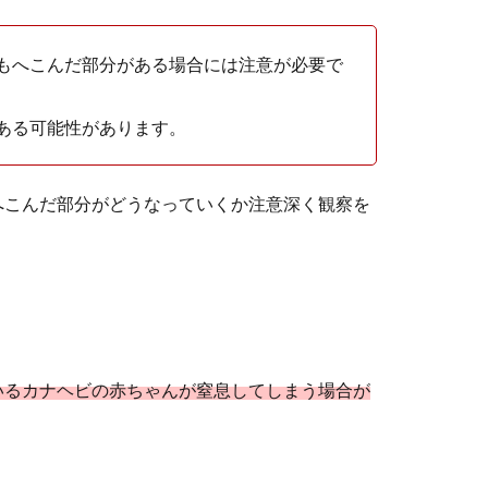
もへこんだ部分がある場合には注意が必要で
ある可能性があります。
除しやすい工夫が必要！飼育方法とポイント
へこんだ部分がどうなっていくか注意深く観察を
もファンが多いコリドラス。コリドラスを飼育する際は、掃除がし
食べられる事が！プラティの上手な繁殖方法
と考えている人の中には、どのような方法で繁殖させればプラティ
いるカナヘビの赤ちゃんが窒息してしまう場合が