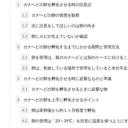
1
カナヘビの卵を孵化させる時の注意点
猫の出産はどのくらいの時間
うイメージがあ...
1.1
カナヘビの卵の状態を観察
1.2
次に注意をしてほしいのは卵の向き
1.3
卵にカビが生えていないか確認
金魚の薬浴期間はどの
2
カナヘビの卵が孵化するまでにかかる期間と管理方法
金魚が病気になってしまい、
2.1
卵を管理は、親のカナヘビとは別のケースに分けるこ
もいますよね。...
2.2
卵は、乾燥している場所で管理をしていると水分不足
3
カナヘビの卵を孵化させる時に必要なものと準備
3.1
カナヘビの卵を孵化させるときに必要な物
4
カナヘビの卵を上手に孵化させるポイント
4.1
卵は産卵後から約１ヶ月程度で孵化
4.2
卵の管理は「23～29℃」を目安に温度を保つように
ベタの平均寿命とは？