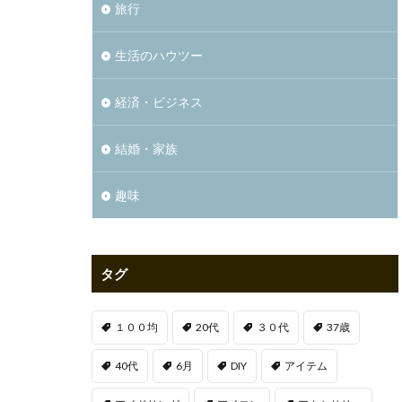
旅行
生活のハウツー
経済・ビジネス
結婚・家族
趣味
タグ
１００均
20代
３０代
37歳
40代
6月
DIY
アイテム