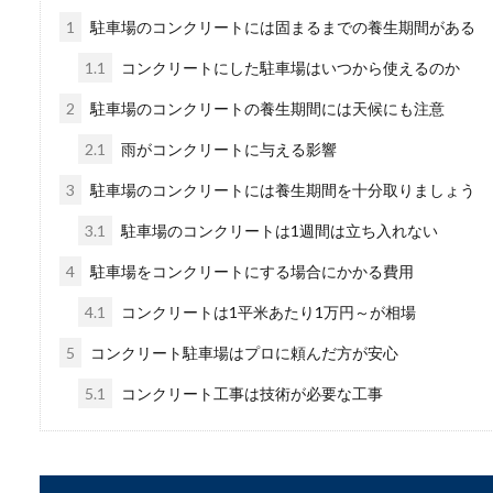
1
駐車場のコンクリートには固まるまでの養生期間がある
1.1
コンクリートにした駐車場はいつから使えるのか
2
駐車場のコンクリートの養生期間には天候にも注意
2.1
雨がコンクリートに与える影響
窓の結露で部屋の湿度
3
駐車場のコンクリートには養生期間を十分取りましょう
3.1
駐車場のコンクリートは1週間は立ち入れない
窓に結露がつくと部屋の湿度
いているのに、...
4
駐車場をコンクリートにする場合にかかる費用
4.1
コンクリートは1平米あたり1万円～が相場
5
コンクリート駐車場はプロに頼んだ方が安心
本音と建前は逆？わか
5.1
コンクリート工事は技術が必要な工事
女性の本音と建前ほど難しい
とがあるのでし...