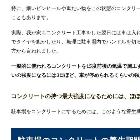
特に、細いピンヒールや重たい物をこの状態のコンクリ
トイレの壁紙の黄ばみ
こともあります。
トイレの壁紙に黄ばみがあり
実際、我が家もコンクリート工事をした翌日には車は入
の用の足し方を...
でタイヤを動かしたり、無理に駐車場内でハンドルを切
方から言われました。
コップの収納をキッチ
一般的に使われるコンクリートを15度前後の気温で施工
いの強度になるには3日ほど、車が停められるくらいの強
コップや食器の収納場所は、
となります。...
コンクリートの持つ最大強度になるためには、ほぼ
駐車場をコンクリートにするためには、このような養生