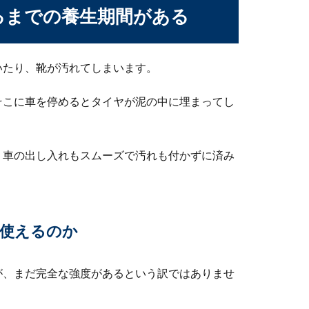
るまでの養生期間がある
クの強度とは？特徴や使い方を紹介します
度はどのくらいなのでしょうか？素材が発泡スチロールだからそこ
いたり、靴が汚れてしまいます。
そこに車を停めるとタイヤが泥の中に埋まってし
、車の出し入れもスムーズで汚れも付かずに済み
ー以外の場合の対処法と注意点について
使えるのか
ず原因として考えられるのはブレーカーですが、調べてみても落ち
が、まだ完全な強度があるという訳ではありませ