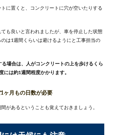
ートに置くと、コンクリートに穴が空いたりする
の正体とは？黄ばみの掃除方法もご紹介
ませんか？うっすらと見えるその黄ばみの正体を知ったら、トイレ
れても良いと言われましたが、車を停止した状態
るのは1週間くらいは避けるようにと工事担当の
ンの引き出しに！良い点と注意点をご紹介
する場合は、人がコンクリートの上を歩けるくら
度には約1週間程度かかります。
見た目だけでなく取り出しやすい場所にあるかも、重要なポイント
1ヶ月もの日数が必要
期間があるということも覚えておきましょう。