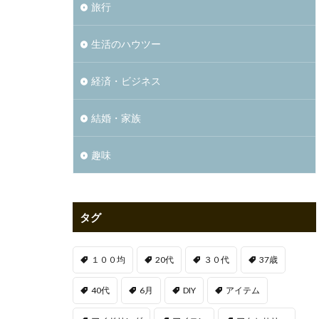
旅行
生活のハウツー
経済・ビジネス
結婚・家族
趣味
タグ
１００均
20代
３０代
37歳
40代
6月
DIY
アイテム