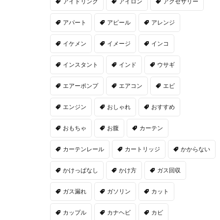
アイドリング
アイロン
アクセサリー
アパート
アピール
アレンジ
イケメン
イメージ
インコ
インスタント
インド
ウサギ
エアーポンプ
エアコン
エビ
エンジン
おしゃれ
おすすめ
おもちゃ
お腹
カーテン
カーテンレール
カートリッジ
かからない
かけっぱなし
かけ方
ガス回収
ガス漏れ
ガソリン
カット
カップル
カナヘビ
カビ