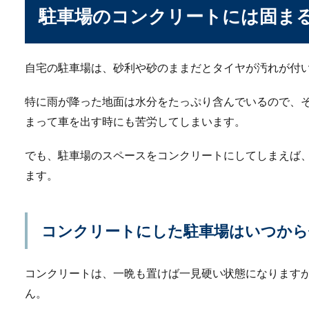
駐車場のコンクリートには固ま
発泡スチロールブロッ
発泡スチロールブロックの強
自宅の駐車場は、砂利や砂のままだとタイヤが汚れが付
まで強度がない...
特に雨が降った地面は水分をたっぷり含んでいるので、
まって車を出す時にも苦労してしまいます。
でも、駐車場のスペースをコンクリートにしてしまえば
ます。
停電の原因がブレーカ
コンクリートにした駐車場はいつから
突然停電が起こった場合、ま
ていない場合は...
コンクリートは、一晩も置けば一見硬い状態になります
ん。