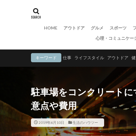
HOME
アウトドア
グルメ
スポーツ
心理・コミュニケー
キーワード
仕事
ライフスタイル
アウトドア
健
駐車場をコンクリートに
意点や費用
2019年6月10日
生活のハウツー