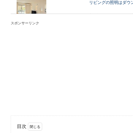
リビングの照明はダウ
家を建てようと思った時に、
クワクしますよ...
スポンサーリンク
雑草のトゲが刺さって
暖かくなってくると、庭の雑
で雑草...
自炊は、一人暮らしの
「自炊をしている一人暮らし
に思えますよね...
目次