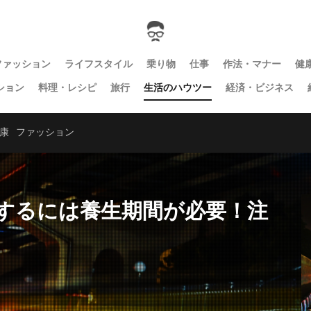
ファッション
ライフスタイル
乗り物
仕事
作法・マナー
健
ション
料理・レシピ
旅行
生活のハウツー
経済・ビジネス
康
ファッション
するには養生期間が必要！注