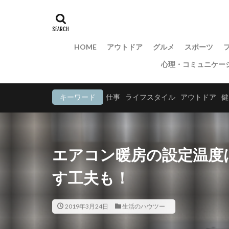
HOME
アウトドア
グルメ
スポーツ
心理・コミュニケー
キーワード
仕事
ライフスタイル
アウトドア
健
エアコン暖房の設定温度
す工夫も！
2019年3月24日
生活のハウツー