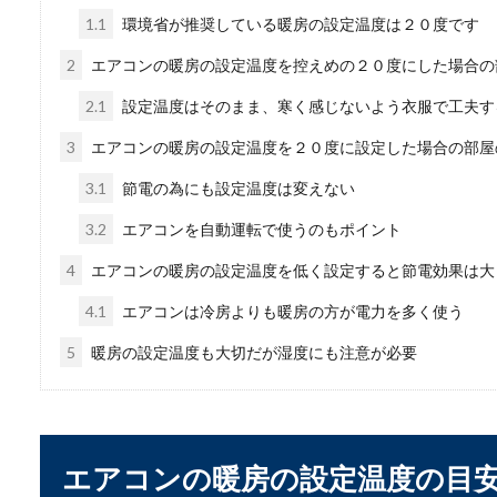
1.1
環境省が推奨している暖房の設定温度は２０度です
2
エアコンの暖房の設定温度を控えめの２０度にした場合の
電車で弁当を食べるの
2.1
設定温度はそのまま、寒く感じないよう衣服で工夫す
電車の中で弁当を食べている
3
エアコンの暖房の設定温度を２０度に設定した場合の部屋
かれます。...
3.1
節電の為にも設定温度は変えない
3.2
エアコンを自動運転で使うのもポイント
白点病治療のために鷹
4
エアコンの暖房の設定温度を低く設定すると節電効果は大
金魚などがなりやすい病気の
4.1
エアコンは冷房よりも暖房の方が電力を多く使う
爪を使った治療...
5
暖房の設定温度も大切だが湿度にも注意が必要
台所の収納【調味料編
エアコンの暖房の設定温度の目
台所を収納するときに調味料