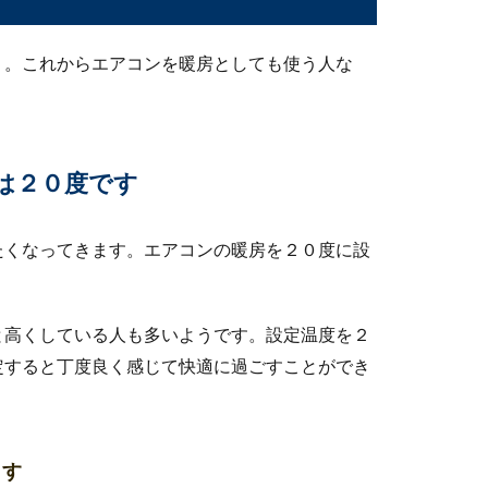
う。これからエアコンを暖房としても使う人な
つもらえる？卒業証明書の入手方法
発行してもらえるのでしょうか？また、発行してもらうまでの日数
は２０度です
たくなってきます。エアコンの暖房を２０度に設
逃げると後でどうなるか理解しよう
と高くしている人も多いようです。設定温度を２
まりで捕まっている車を見ると「自分も気をつけよう。」と改めて
定すると丁度良く感じて快適に過ごすことができ
したら蓋が開かない！開け方と開かない理由
ます