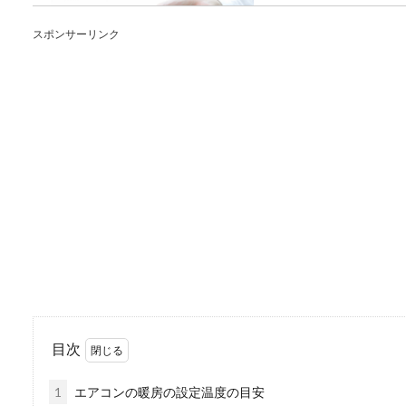
女友達の誕生日に、どんな誕
スポンサーリンク
でしょうか。...
ミルクの温度の確かめ
いつもはママが赤ちゃんのミ
まいちよくわか...
洗濯機の設置を自分で
目次
洗濯機の設置は自分でもポイ
設置のための日...
1
エアコンの暖房の設定温度の目安