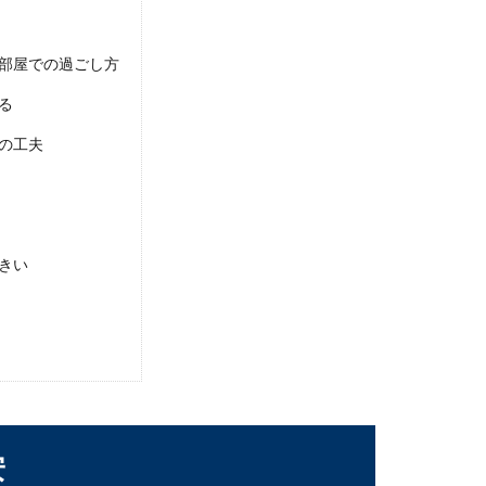
部屋での過ごし方
はマナー違反？電車内での飲食の是非を問う
る
人もいますが、その行為がマナー違反になるのでは？という声も聞
の工夫
の爪を使用する期間と注意点について解説
きい
一つである「白点病」。その代表的な治療方法は塩浴ですが、鷹の
】整理整頓のコツや簡単アイデアを紹介
安
は種類によって形や大きさが違うので、どう収納したらスッキリし