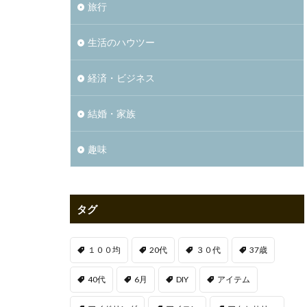
旅行
生活のハウツー
経済・ビジネス
結婚・家族
趣味
タグ
１００均
20代
３０代
37歳
40代
6月
DIY
アイテム