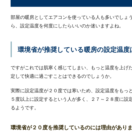
て使いやすいの...
部屋の暖房としてエアコンを使っている人も多いでしょ
ら、設定温度を何度にしたらいいのか迷いますよね。
高校の卒業証明書はい
高校の卒業証明書はいつから
環境省が推奨している暖房の設定温度
や請求の方法と...
ですがこれでは肌寒く感じてしまい、もっと温度を上げ
定して快適に過ごすことはできるのでしょうか。
警察の取り締まりから
実際に設定温度が２０度では寒いため、設定温度をもっ
警察のスピード違反の取り締
思いますが、逃...
５度以上に設定するという人が多く、２７～２８度に設
るようです。
弁当箱をレンジで加熱
環境省が２０度を推奨しているのには理由があり