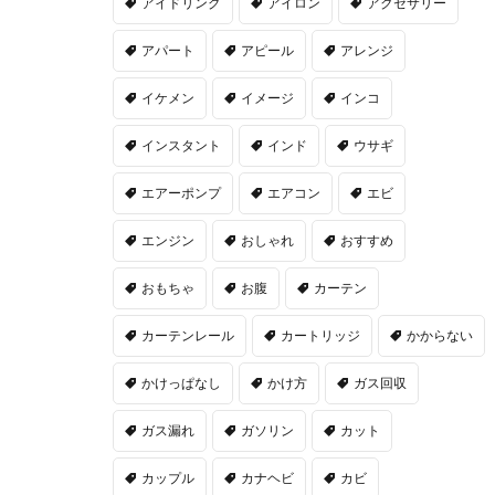
アイドリング
アイロン
アクセサリー
アパート
アピール
アレンジ
イケメン
イメージ
インコ
インスタント
インド
ウサギ
エアーポンプ
エアコン
エビ
エンジン
おしゃれ
おすすめ
おもちゃ
お腹
カーテン
カーテンレール
カートリッジ
かからない
かけっぱなし
かけ方
ガス回収
ガス漏れ
ガソリン
カット
カップル
カナヘビ
カビ