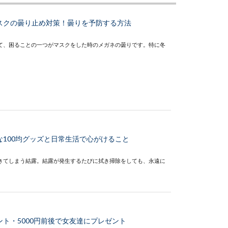
スクの曇り止め対策！曇りを予防する方法
て、困ることの一つがマスクをした時のメガネの曇りです。特に冬
100均グッズと日常生活で心がけること
きてしまう結露。結露が発生するたびに拭き掃除をしても、永遠に
ト・5000円前後で女友達にプレゼント