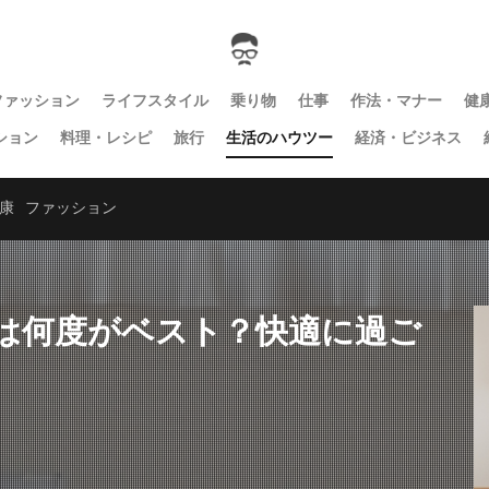
ファッション
ライフスタイル
乗り物
仕事
作法・マナー
健
ション
料理・レシピ
旅行
生活のハウツー
経済・ビジネス
康
ファッション
は何度がベスト？快適に過ご