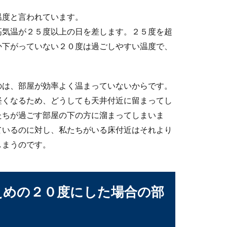
ら、弁当箱の蓋が開かない！という経験をした事がある人もいます
温度と言われています。
高気温が２５度以上の日を差します。２５度を超
か下がっていない２０度は過ごしやすい温度で、
方法と当日券の並び方や確実に入る方法とは
のは、部屋が効率よく温まっていないからです。
入る方法はあるんです。しかし、それにはやはりチケットを購入す
軽くなるため、どうしても天井付近に留まってし
たちが過ごす部屋の下の方に溜まってしまいま
ているのに対し、私たちがいる床付近はそれより
しまうのです。
インスタントでも美味しく食べる方法
が栄養のバランス。野菜がなかなか摂れていないという方も多いで
えめの２０度にした場合の部