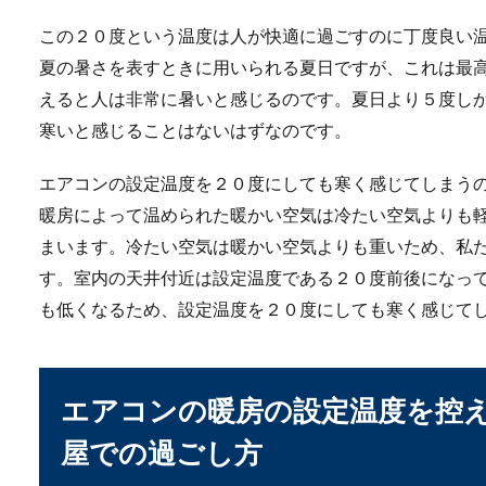
弁当箱を電子レンジで温めた
この２０度という温度は人が快適に過ごすのに丁度良い
よね。せっかく...
夏の暑さを表すときに用いられる夏日ですが、これは最
えると人は非常に暑いと感じるのです。夏日より５度し
寒いと感じることはないはずなのです。
甲子園が満員でも入る
エアコンの設定温度を２０度にしても寒く感じてしまう
甲子園球場が満員になっても
暖房によって温められた暖かい空気は冷たい空気よりも
るため...
まいます。冷たい空気は暖かい空気よりも重いため、私
す。室内の天井付近は設定温度である２０度前後になっ
も低くなるため、設定温度を２０度にしても寒く感じて
一人暮らしの味噌汁は
一人暮らしの食事で心配なの
しょう。...
エアコンの暖房の設定温度を控
屋での過ごし方