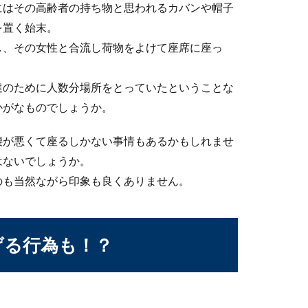
にはその高齢者の持ち物と思われるカバンや帽子
を置く始末。
し、その女性と合流し荷物をよけて座席に座っ
由来。人気がある男の子・女の子の名前
る場面で音楽が好き、音楽に関わっているという人なら「音」とい
達のために人数分場所をとっていたということな
かがなものでしょうか。
腰が悪くて座るしかない事情もあるかもしれませ
はないでしょうか。
臭いに効果が？重曹を使った足湯方法
のも当然ながら印象も良くありません。
臭いが気になりませんか？特に一日中、靴を履きっぱなしの方は足
げる行為も！？