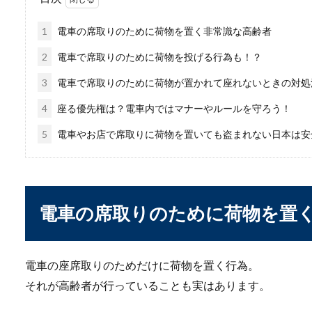
に良いタイミン...
1
電車の席取りのために荷物を置く非常識な高齢者
2
電車で席取りのために荷物を投げる行為も！？
3
電車で席取りのために荷物が置かれて座れないときの対処
4
座る優先権は？電車内ではマナーやルールを守ろう！
5
電車やお店で席取りに荷物を置いても盗まれない日本は安
【一人暮らしのダイエ
一人暮らしの男性は、ダイエ
電車の席取りのために荷物を置
人の方が多いの...
電車の座席取りのためだけに荷物を置く行為。
それが高齢者が行っていることも実はあります。