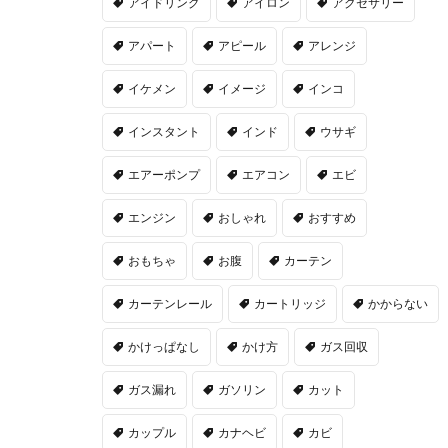
アイドリング
アイロン
アクセサリー
アパート
アピール
アレンジ
イケメン
イメージ
インコ
インスタント
インド
ウサギ
エアーポンプ
エアコン
エビ
エンジン
おしゃれ
おすすめ
おもちゃ
お腹
カーテン
カーテンレール
カートリッジ
かからない
かけっぱなし
かけ方
ガス回収
ガス漏れ
ガソリン
カット
カップル
カナヘビ
カビ