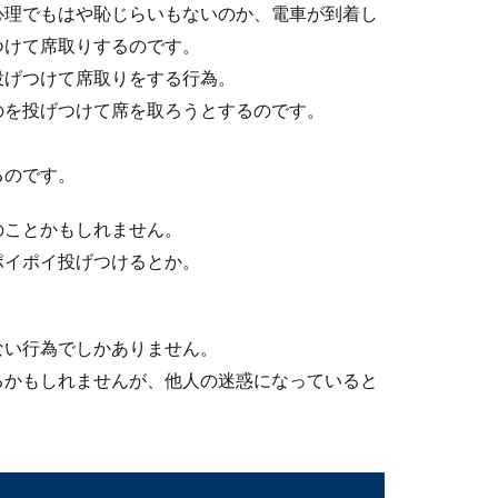
心理でもはや恥じらいもないのか、電車が到着し
つけて席取りするのです。
投げつけて席取りをする行為。
て】水槽の大きさや水量と温度などの注意点
のを投げつけて席を取ろうとするのです。
を用意しなければなりません。初心者だとどのくらいの大きさの水
るのです。
のことかもしれません。
発行可能？手順と必要なもの・費用について
ポイポイ投げつけるとか。
しても見つからない！書類を紛失してしまった時、再発行ができる
ない行為でしかありません。
るかもしれませんが、他人の迷惑になっていると
ームセンターで購入。並ぶ時期やおすすめ
た時に、水草植物などはどこで手に入るのかと考えることでしょ