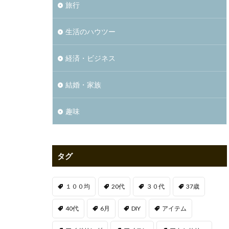
旅行
生活のハウツー
経済・ビジネス
結婚・家族
趣味
タグ
１００均
20代
３０代
37歳
40代
6月
DIY
アイテム