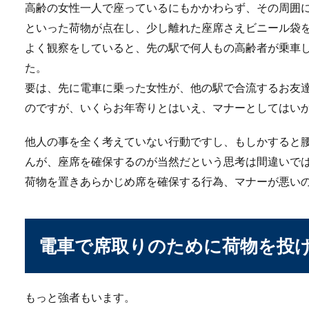
高齢の女性一人で座っているにもかかわらず、その周囲
といった荷物が点在し、少し離れた座席さえビニール袋
よく観察をしていると、先の駅で何人もの高齢者が乗車
音を使った名前やその
た。
待望の赤ちゃんに名前を付け
要は、先に電車に乗った女性が、他の駅で合流するお友
う漢字を使いた...
のですが、いくらお年寄りとはいえ、マナーとしてはい
他人の事を全く考えていない行動ですし、もしかすると
んが、座席を確保するのが当然だという思考は間違いで
重曹を使うと嫌な足の
荷物を置きあらかじめ席を確保する行為、マナーが悪い
汗をかく季節になると、足の
が蒸れてしまい...
電車で席取りのために荷物を投
もっと強者もいます。