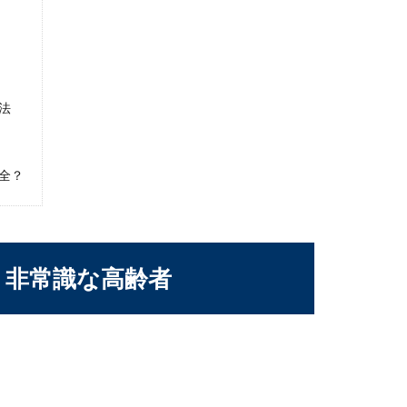
法
全？
ット】男は食事を自炊することから始めよう
ットしたいと思っても食事内容をどう減らせばいいのかわからない
く非常識な高齢者