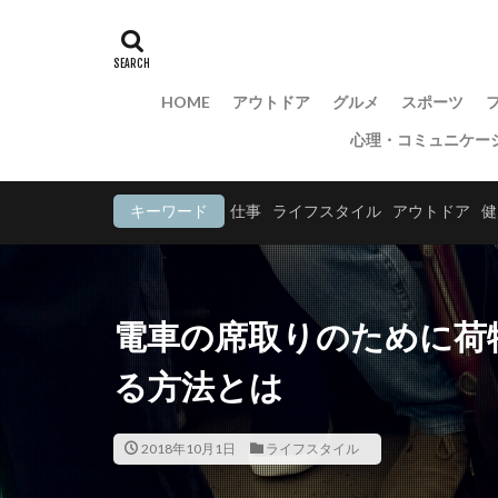
HOME
アウトドア
グルメ
スポーツ
心理・コミュニケー
キーワード
仕事
ライフスタイル
アウトドア
健
電車の席取りのために荷
る方法とは
2018年10月1日
ライフスタイル