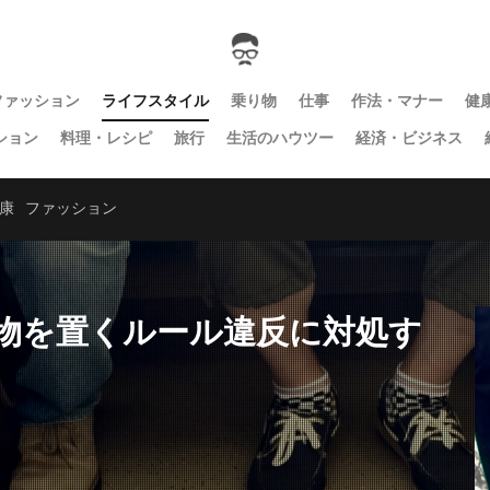
ファッション
ライフスタイル
乗り物
仕事
作法・マナー
健
ション
料理・レシピ
旅行
生活のハウツー
経済・ビジネス
康
ファッション
物を置くルール違反に対処す