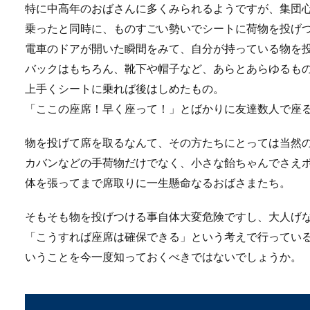
特に中高年のおばさんに多くみられるようですが、集団
乗ったと同時に、ものすごい勢いでシートに荷物を投げ
電車のドアが開いた瞬間をみて、自分が持っている物を
スッポン【飼育につい
バックはもちろん、靴下や帽子など、あらとあらゆるも
スッポンを飼育するには水槽
上手くシートに乗れば後はしめたもの。
槽を用意したら...
「ここの座席！早く座って！」とばかりに友達数人で座
物を投げて席を取るなんて、その方たちにとっては当然
原付の書類を紛失！再
カバンなどの手荷物だけでなく、小さな飴ちゃんでさえ
体を張ってまで席取りに一生懸命なるおばさまたち。
原付の書類が必要になって探
のか気になりま...
そもそも物を投げつける事自体大変危険ですし、大人げ
「こうすれば座席は確保できる」という考えで行ってい
いうことを今一度知っておくべきではないでしょうか。
ビオトープの植物はホ
ビオトープを始めたいと思っ