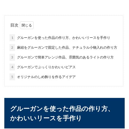
るのではない...
ジオラマの作り方。【初心者向け】お
目次
すすめなアイテムと手順
1
グルーガンを使った作品の作り方、かわいいリースを手作り
ジオラマを見て自分でも作ってみたいと思うこと
2
麻紐をグルーガンで固定した作品、ナチュラル小物入れの作り方
はありませんか？ですが何が必要なのか、どうや
って作るのか...
3
グルーガンで簡単アレンジ作品、雰囲気のあるライトの作り方
4
グルーガンでぷっくりかわいいピアス
5
オリジナルのしめ飾りを作るアイデア
ソイルを水槽に入れる時の量の目安と
多く入れた時の対処法
水槽にソイルを入れる場合、どのくらいの量を入
れるべきかで悩む時ありませんか？ベストなソイ
グルーガンを使った作品の作り方、
ルの量を...
かわいいリースを手作り