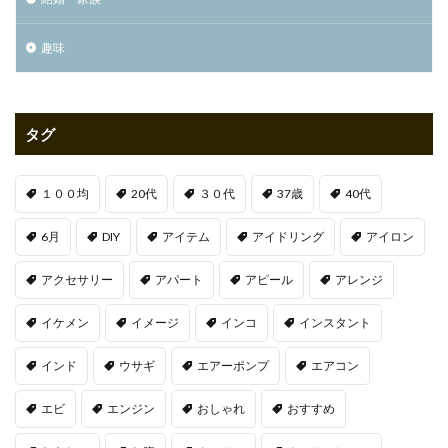
趣味
タグ
１００均
20代
３０代
37歳
40代
6月
DIY
アイテム
アイドリング
アイロン
アクセサリー
アパート
アピール
アレンジ
イケメン
イメージ
インコ
インスタント
インド
ウサギ
エアーポンプ
エアコン
エビ
エンジン
おしゃれ
おすすめ