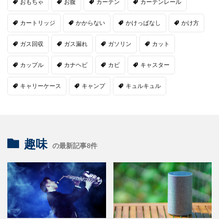
おもちゃ
お腹
カーテン
カーテンレール
カートリッジ
かからない
かけっぱなし
かけ方
ガス回収
ガス漏れ
ガソリン
カット
カップル
カナヘビ
カビ
キャスター
キャリーケース
キャンプ
キュルキュル
趣味
の最新記事8件