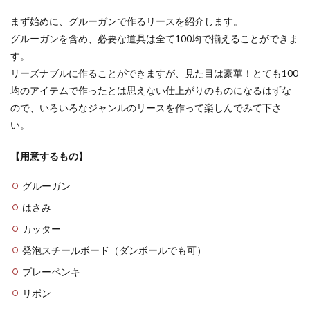
コブダイ釣りにはどんな仕掛けが必
まず始めに、グルーガンで作るリースを紹介します。
要？コブダイ釣りの準備
グルーガンを含め、必要な道具は全て100均で揃えることができま
す。
コブダイ釣りにはどのような仕掛けを用意したら
リーズナブルに作ることができますが、見た目は豪華！とても100
いいのでしょうか？引きの強いコブダイに魅せら
れる人々は多...
均のアイテムで作ったとは思えない仕上がりのものになるはずな
ので、いろいろなジャンルのリースを作って楽しんでみて下さ
い。
粘土のフィギュア作りに必要な道具の
【用意するもの】
使い方と選び方
グルーガン
粘土を使ってフィギュア作りをする時には、さま
ざまな道具が必要です。そこで、フィギュア作り
はさみ
に必要な...
カッター
発泡スチールボード（ダンボールでも可）
プレーペンキ
ジャズに欠かせないリズム感を体に覚
リボン
えさせる練習方法とポイント