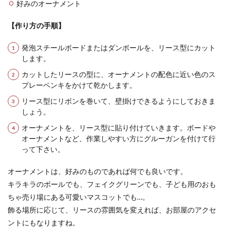
好みのオーナメント
ジャズのリズムは、練習次第で体に覚えさせるこ
とは可能です。ただジャズは日本人には馴染みの
【作り方の手順】
ないリズ...
発泡スチールボードまたはダンボールを、リース型にカット
します。
樹脂粘土を使ったフィギュアの作り方
カットしたリースの型に、オーナメントの配色に近い色のス
プレーペンキをかけて乾かします。
とコツを解説します
リース型にリボンを巻いて、壁掛けできるようにしておきま
樹脂粘土を使ってフィギュアを作ることができる
しょう。
と聞いても、初心者は何から始めればいいのかわ
オーナメントを、リース型に貼り付けていきます。ボードや
からないでし...
オーナメントなど、作業しやすい方にグルーガンを付けて行
って下さい。
オーナメントは、好みのものであれば何でも良いです。
野球グッズの飾り方は工夫次第！おす
キラキラのボールでも、フェイクグリーンでも、子ども用のおも
すめアイデアをご紹介
ちゃ売り場にある可愛いマスコットでも…。
野球グッズの飾り方について、日々奮闘している
飾る場所に応じて、リースの雰囲気を変えれば、お部屋のアクセ
ファンの方もいるのではないでしょうか。しか
ントにもなりますね。
し、野...