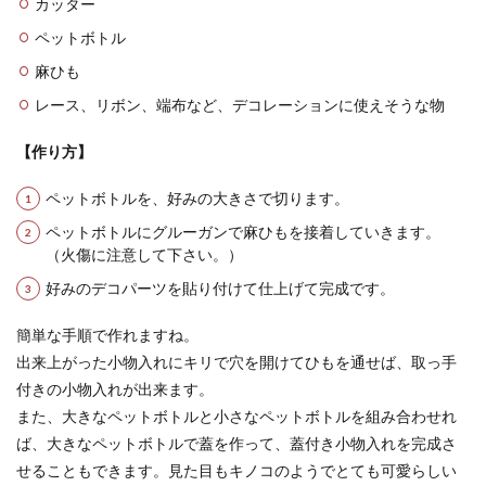
カッター
プラバンの基本的な作り方！子供と一
ペットボトル
緒に作る簡単キーホルダー
麻ひも
プラバンは子供でも簡単に作れて、大人にはアク
レース、リボン、端布など、デコレーションに使えそうな物
セサリーのパーツとしても人気です。そんなプラ
バンをお...
【作り方】
ペットボトルを、好みの大きさで切ります。
ペットボトルにグルーガンで麻ひもを接着していきます。
（火傷に注意して下さい。）
好みのデコパーツを貼り付けて仕上げて完成です。
簡単な手順で作れますね。
出来上がった小物入れにキリで穴を開けてひもを通せば、取っ手
付きの小物入れが出来ます。
また、大きなペットボトルと小さなペットボトルを組み合わせれ
ば、大きなペットボトルで蓋を作って、蓋付き小物入れを完成さ
せることもできます。見た目もキノコのようでとても可愛らしい