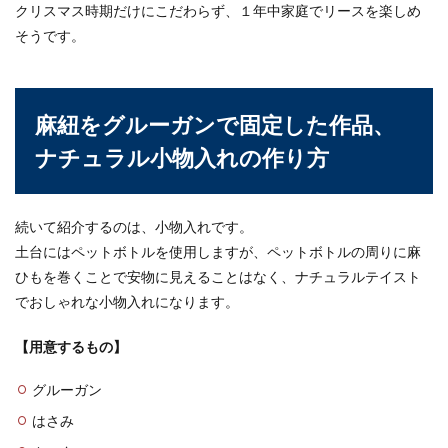
クリスマス時期だけにこだわらず、１年中家庭でリースを楽しめ
そうです。
デッサンのコツ。鉛筆の持ち方と使い
方と描き方の流れを紹介
麻紐をグルーガンで固定した作品、
鉛筆で描かれた見事なデッサンを見ると、自分も
ナチュラル小物入れの作り方
描いてみたいと思いますね。デッサンを始めたば
かり...
続いて紹介するのは、小物入れです。
土台にはペットボトルを使用しますが、ペットボトルの周りに麻
水槽のエアーポンプが不調！メンテナ
ひもを巻くことで安物に見えることはなく、ナチュラルテイスト
ンス方法と寿命について
でおしゃれな小物入れになります。
水槽に付けているエアーポンプの吐出量が少なく
【用意するもの】
なってきたり、音が急におおきくなり不調を感じ
ることはあり...
グルーガン
はさみ