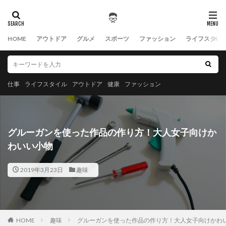
HOME
アウトドア
グルメ
スポーツ
ファッション
ライフスタイ
仕事
ライフスタイル
アウトドア
健康
ファッション
グルーガンを使った作品の作り方！大人女子向けか
わいい小物
2019年3月23日
趣味
HOME
趣味
グルーガンを使った作品の作り方！大人女子向けかわ