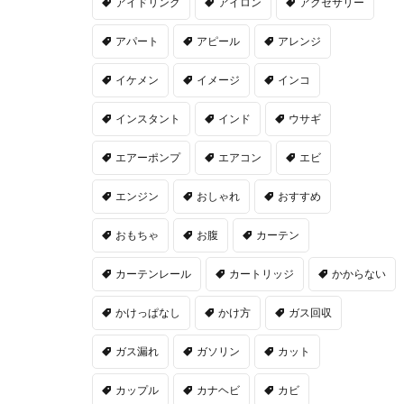
アイドリング
アイロン
アクセサリー
アパート
アピール
アレンジ
イケメン
イメージ
インコ
インスタント
インド
ウサギ
エアーポンプ
エアコン
エビ
エンジン
おしゃれ
おすすめ
おもちゃ
お腹
カーテン
カーテンレール
カートリッジ
かからない
かけっぱなし
かけ方
ガス回収
ガス漏れ
ガソリン
カット
カップル
カナヘビ
カビ