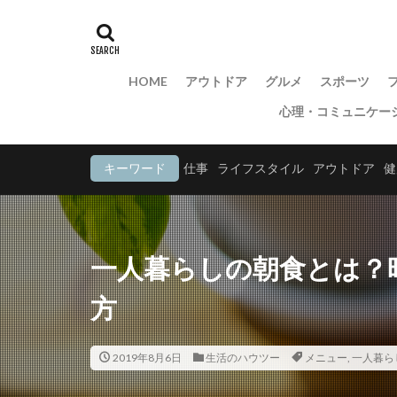
HOME
アウトドア
グルメ
スポーツ
心理・コミュニケー
キーワード
仕事
ライフスタイル
アウトドア
健
一人暮らしの朝食とは？
方
2019年8月6日
生活のハウツー
メニュー
,
一人暮ら