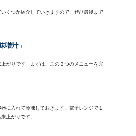
声が通らないというお悩みを抱えている男性もいますよね。人混み
ていくつか紹介していきますので、ぜひ最後まで
な資格とは？資格取得の種類や試験について
味噌汁」
いと行えません。「電気工事士」という資格が必要なのですが、電
来上がりです。まずは、この２つのメニューを完
る事とは？テレビの選び方を紹介
のようなことに注意したらいいのでしょうか？決して安い買い物で
容器に入れて冷凍しておきます。電子レンジで１
出来上がりです。
ッカー移動できる？無断駐車をさせない方法