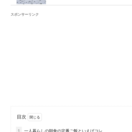
スポンサーリンク
落ち葉の掃除、砂利の
庭に木がある場合は、秋頃に
ないうちに...
電車で弁当を食べるの
目次
電車の中で弁当を食べている
かれます。...
1
一人暮らしの朝食の定番ご飯といえばコレ