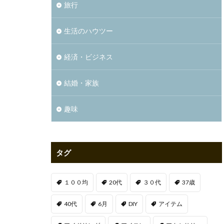
旅行
生活のハウツー
経済・ビジネス
結婚・家族
趣味
タグ
１００均
20代
３０代
37歳
40代
6月
DIY
アイテム