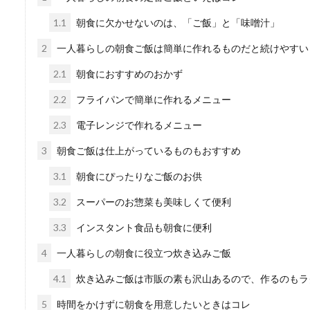
1.1
朝食に欠かせないのは、「ご飯」と「味噌汁」
2
一人暮らしの朝食ご飯は簡単に作れるものだと続けやすい
一人暮らしの味噌汁は
2.1
朝食におすすめのおかず
一人暮らしの食事で心配なの
2.2
フライパンで簡単に作れるメニュー
しょう。...
2.3
電子レンジで作れるメニュー
3
朝食ご飯は仕上がっているものもおすすめ
3.1
朝食にぴったりなご飯のお供
3.2
スーパーのお惣菜も美味しくて便利
3.3
インスタント食品も朝食に便利
4
一人暮らしの朝食に役立つ炊き込みご飯
免許返納後の再取得は
4.1
炊き込みご飯は市販の素も沢山あるので、作るのもラ
年齢が高くなり、運転免許証
いでしょうか。...
5
時間をかけずに朝食を用意したいときはコレ