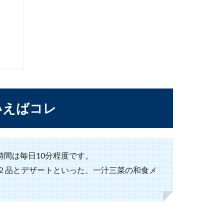
いわれる理由！カエルで幸運に遭遇しよう
思ってしまう女性は多いのではないでしょうか。ある雨の日にカエ
いえばコレ
住民票そのままで住所を変更する方法
必ず移す必要があるのでしょうか？住民票そのままにしておきたい
間は毎日10分程度です。
菜２品とデザートといった、一汁三菜の和食メ
！通らない低い声を通るようにする対処法