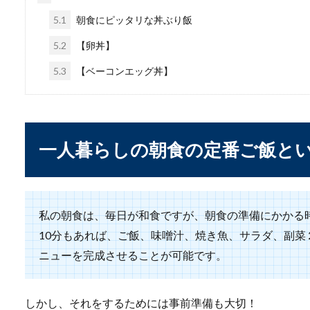
5.1
朝食にピッタリな丼ぶり飯
5.2
【卵丼】
カエルは縁起が良いと
5.3
【ベーコンエッグ丼】
カエルと聞くと気持ち悪いと
ルを遭遇し...
一人暮らしの朝食の定番ご飯と
【免許証の住所変更】
免許証の住所変更は住民票を
私の朝食は、毎日が和食ですが、朝食の準備にかかる時
場合はどうした...
10分もあれば、ご飯、味噌汁、焼き魚、サラダ、副
ニューを完成させることが可能です。
声が低いお悩みを解決
しかし、それをするためには事前準備も大切！