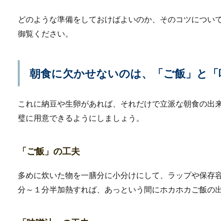
声が低いのが原因で、自分の
の中や会議中な...
どのような準備をしておけばよいのか、そのコツについ
御覧ください。
コンセント増設に必要
朝食に欠かせないのは、「ご飯」と「
コンセントの増設は資格がな
気工事士に...
これに納豆や生卵があれば、それだけで立派な朝食の出
璧に用意できるようにしましょう。
テレビの購入で注意す
「ご飯」の工夫
テレビを購入するときにはど
はないテレビ、...
多めに炊いた物を一膳分に小分けにして、ラップや保存
分～１分半加熱すれば、あっという間にホカホカご飯の
駐車場の無断駐車はレ