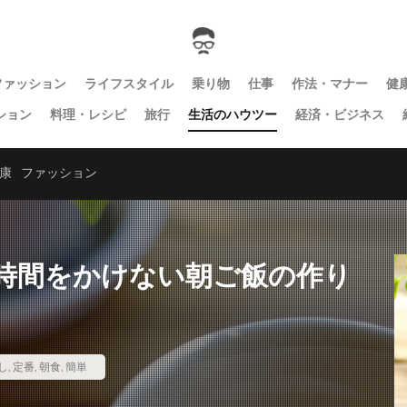
ファッション
ライフスタイル
乗り物
仕事
作法・マナー
健
ション
料理・レシピ
旅行
生活のハウツー
経済・ビジネス
康
ファッション
時間をかけない朝ご飯の作り
し
,
定番
,
朝食
,
簡単