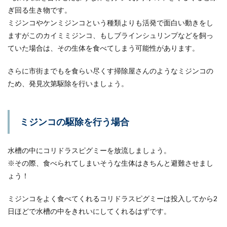
ぎ回る生き物です。
水槽内の硝酸塩が増えすぎると注意が必要です。
ミジンコやケンミジンコという種類よりも活発で面白い動きをし
アンモニアほどではありませんが、多過ぎる硝酸
ますがこのカイミミジンコ、もしブラインシュリンプなどを飼っ
塩は、サンゴ...
ていた場合は、その生体を食べてしまう可能性があります。
さらに市街までもを食らい尽くす掃除屋さんのようなミジンコの
水槽のフィルターで静音なものとは？
ため、発見次第駆除を行いましょう。
選び方を紹介します
水槽のフィルターで静音なものとは？寝室に置く
ミジンコの駆除を行う場合
水槽はできるだけ、静かなものがいいですよね。
そん...
水槽の中にコリドラスピグミーを放流しましょう。
※その際、食べられてしまいそうな生体はきちんと避難させまし
ょう！
【クワガタの温度管理】日本の暑い夏
を乗り切るための方法とは
ミジンコをよく食べてくれるコリドラスピグミーは投入してから2
日ほどで水槽の中をきれいにしてくれるはずです。
クワガタは夏に活動しているから、気温が高くて
も問題ないと思われてしまいますが、実は夏こそ