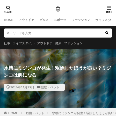
HOME
アウトドア
グルメ
スポーツ
ファッション
ライフスタイ
仕事
ライフスタイル
アウトドア
健康
ファッション
水槽にミジンコが発生！駆除したほうが良い？ミジ
ンコは餌になる
2018年11月29日
動物・ペット
HOME
動物・ペット
水槽にミジンコが発生！駆除したほうが良い