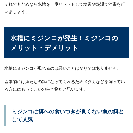
温度管理が必...
それでもだめなら水槽を一度リセットして塩素や熱湯で消毒を行
いましょう。
グッピーの稚魚を育てるための別水槽
の必要性について考えよう
水槽にミジンコが発生！ミジンコの
メリット・デメリット
グッピーの繁殖に成功して稚魚が生まれると、親
と同じ水槽に入れないようにした方が良いと言わ
れています。...
水槽にミジンコが現れるのは悪いことばかりではありません。
基本的には魚たちの餌になってくれるためメダカなどを飼ってい
カブトムシの幼虫が出てくる原因が土
る方にはもってこいの生き物だと思います。
の中のガスだった時の対処法
カブトムシの幼虫を育てていて、ふと見ると幼虫
ミジンコは餌への食いつきが良くない魚の餌と
が土から出ていることがあります。土から出てく
る原...
して人気