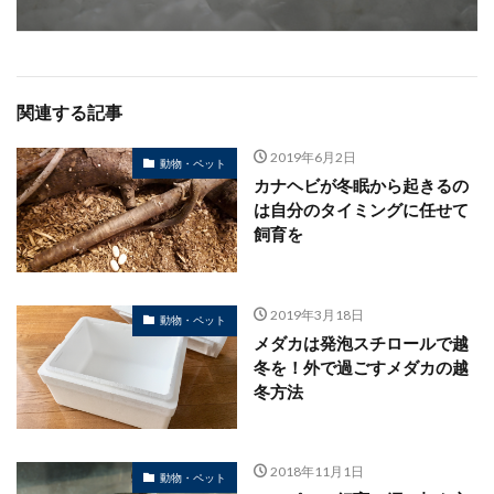
関連する記事
2019年6月2日
動物・ペット
カナヘビが冬眠から起きるの
は自分のタイミングに任せて
飼育を
2019年3月18日
動物・ペット
メダカは発泡スチロールで越
冬を！外で過ごすメダカの越
冬方法
2018年11月1日
動物・ペット