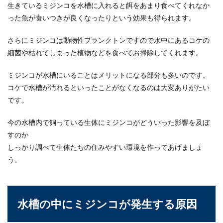
生きているミジンコを水槽に入れると餌をあまり食べてくれなか
うずらの飼育は屋外飼育が可能でも、
った魚が食いつきが良くなったりという効果も得られます。
鳴き声等の注意したい事
さらにミジンコは動物性プランクトンですので水中にあるコケの
うずらを飼ってみたいけれど、屋外でも飼育は出
細菌や枯れてしまった植物などを食べてお掃除してくれます。
来るのでしょうか。結論からいいますとうずらは
屋外...
ミジンコが水槽にいることはメリットになる部分も多いのです。
コケで水槽が汚れるといったことがなくなるのは大変ありがたい
です。
今の水槽内で飼っている生体にミジンコがどういった影響を及ぼ
すのか
しっかり調べて生体たちの住みやすい環境を作ってあげましょ
う。
水槽の中にミジンコが発生する原因