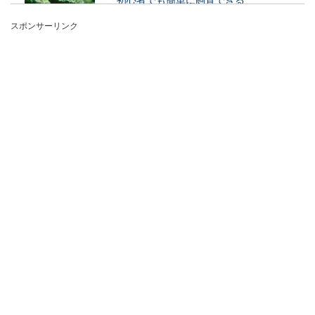
スポンサーリンク
これからミドリフグを飼育してみたいと考えてい
る人もいますよね。ミドリフグは、熱帯魚初心者
でも簡単に飼...
メダカの越冬で柿の葉が重宝されてい
る理由は？越冬させるコツ
メダカの屋外飼育で、注意したいのが冬の時期で
す。メダカの越冬に柿の葉がいいという話をよく
耳にしま...
金魚にウオジラミが寄生する原因と正
しい治療方法について
大切に飼育している金魚にウオジラミが寄生して
いるかもしれないとわかった場合、どのように治