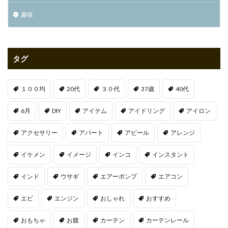
趣味
タグ
１００均
20代
３０代
37歳
40代
6月
DIY
アイテム
アイドリング
アイロン
アクセサリー
アパート
アピール
アレンジ
イケメン
イメージ
インコ
インスタント
インド
ウサギ
エアーポンプ
エアコン
エビ
エンジン
おしゃれ
おすすめ
おもちゃ
お腹
カーテン
カーテンレール