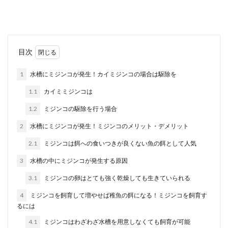
療したらいい...
ハムスターの砂浴びする時間帯と必要
目次
な理由や掃除頻度とは
1
水槽にミジンコが発生！カイミジンコの場合は駆除を
ハムスターには砂浴びをする時間が必要なので、
1.1
カイミミジンコは
ハムスターを飼育するときは砂遊び場を用意して
あげましょう...
1.2
ミジンコの駆除を行う場合
2
水槽にミジンコが発生！ミジンコのメリット・デメリット
2.1
ミジンコは餌への食いつきが良くない魚の餌として人気
メダカの飼育は発泡スチロールででき
る？屋外の飼い方
3
水槽の中にミジンコが発生する原因
3.1
ミジンコの卵はとても強く乾燥しても生きていられる
屋外でメダカを飼うときにはどんな素材の水槽が
いいのでしょうか？室内であればガラスやアクリ
4
ミジンコを飼育して増やせば稚魚の餌になる！ミジンコを飼育す
ル、プラスチ...
るには
4.1
ミジンコはわざわざ水槽を用意しなくても飼育が可能