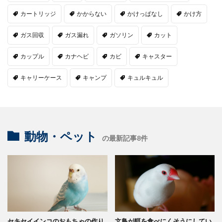
カートリッジ
かからない
かけっぱなし
かけ方
ガス回収
ガス漏れ
ガソリン
カット
カップル
カナヘビ
カビ
キャスター
キャリーケース
キャンプ
キュルキュル
動物・ペット
の最新記事8件
セキセイインコのおもちゃの作り
文鳥が餌を食べにくそうにしてい