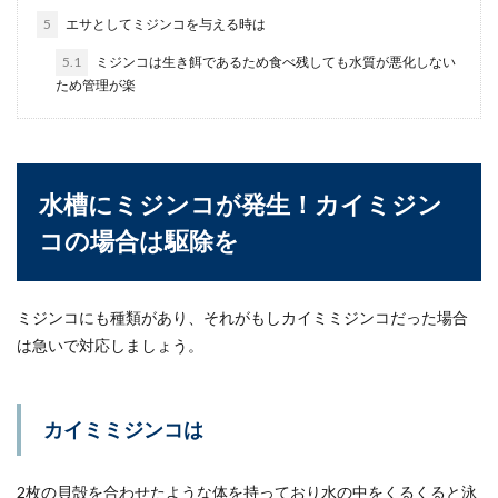
5
エサとしてミジンコを与える時は
レッドビーシュリンプと混泳はでき
5.1
ミジンコは生き餌であるため食べ残しても水質が悪化しない
る？テトラとの相性
ため管理が楽
レッドビーシュリンプとテトラを混泳してもいい
のでしょうか？赤と白のレッドビーシュリンプと
ブルーのライ...
水槽にミジンコが発生！カイミジン
コの場合は駆除を
ミナミヌマエビの水槽に入れる水草に
付着した残留農薬の除去方法
ミジンコにも種類があり、それがもしカイミミジンコだった場合
ミナミヌマエビを飼育している人の中には、水槽
は急いで対応しましょう。
の中に水草を入れたいと考えている人もいるので
はないでしょ...
カイミミジンコは
硝酸塩が発生する理由と水槽内の濃度
を下げる方法
2枚の貝殻を合わせたような体を持っており水の中をくるくると泳