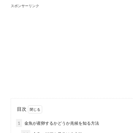
スポンサーリンク
ミドリフグを飼育する
これからミドリフグを飼育し
者でも簡単に飼...
ベタのヒーターはいつ
ベタのヒーターはいつから必
くらいからヒー...
目次
オオクワガタの産卵を
1
金魚が産卵するかどうか兆候を知る方法
オオクワガタを飼育している
いますよね。オ...