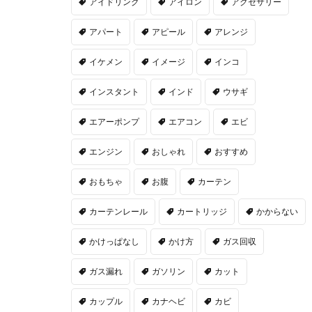
アイドリング
アイロン
アクセサリー
アパート
アピール
アレンジ
イケメン
イメージ
インコ
インスタント
インド
ウサギ
エアーポンプ
エアコン
エビ
エンジン
おしゃれ
おすすめ
おもちゃ
お腹
カーテン
カーテンレール
カートリッジ
かからない
かけっぱなし
かけ方
ガス回収
ガス漏れ
ガソリン
カット
カップル
カナヘビ
カビ