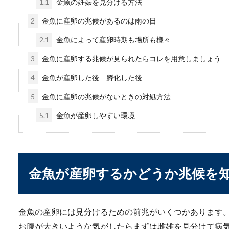
1.1
金魚の妊娠を見分ける方法
2
金魚に産卵の兆候があるのは雨の日
2.1
金魚によって産卵時期も場所も様々
水槽に白い虫発生！小
3
金魚に産卵する兆候が見られたらコレを用意しましょう
熱帯魚などを飼っていると、
4
金魚が産卵した後 孵化した後
悪さに...
5
金魚に産卵の兆候がないときの対処方法
5.1
金魚が産卵しやすい環境
【チャボの飼育方法】
日本の天然記念物となってい
いので飼育しや...
金魚が産卵するかどうか兆候を
金魚の産卵には見分けるための前兆がいくつかあります
【ヒョウモントカゲモ
お腹が大きいような気がしたらまずは雌雄を見分けて病