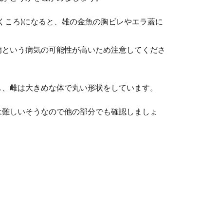
虫類「ヒョウモントカゲモドキ」。飼育しやすいと言われています
くころ)になると、雄の金魚の胸ビレやエラ蓋に
病という病気の可能性が高いため注意してくださ
てくる原因が土の中のガスだった時の対処法
て、ふと見ると幼虫が土から出ていることがあります。土から出て
し、雌は大きめな体で丸い形状をしています。
は難しいそうなので他の部分でも確認しましょ
は？ゼロではない全身麻酔によるリスク
すが、去勢手術をする前にどんなリスクがあるのかを知っておくこ