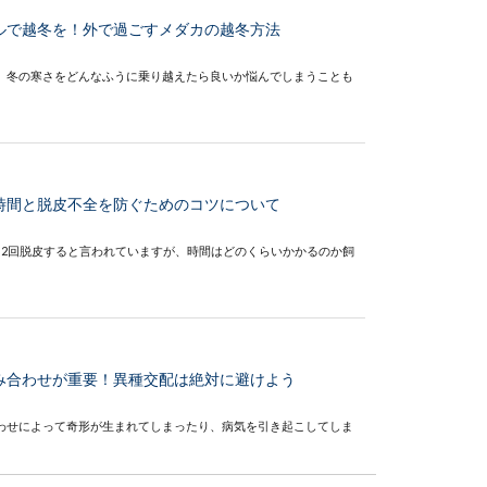
ルで越冬を！外で過ごすメダカの越冬方法
、冬の寒さをどんなふうに乗り越えたら良いか悩んでしまうことも
時間と脱皮不全を防ぐためのコツについて
に2回脱皮すると言われていますが、時間はどのくらいかかるのか飼
み合わせが重要！異種交配は絶対に避けよう
わせによって奇形が生まれてしまったり、病気を引き起こしてしま