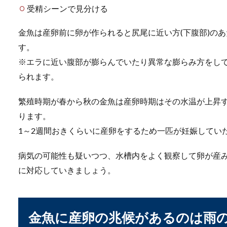
ミナミヌマエビの水槽
受精シーンで見分ける
ミナミヌマエビを飼育してい
金魚は産卵前に卵が作られると尻尾に近い方(下腹部)の
ではないでしょ...
す。
※エラに近い腹部が膨らんでいたり異常な膨らみ方をし
られます。
繁殖時期が春から秋の金魚は産卵時期はその水温が上昇
ります。
1～2週間おきくらいに産卵をするため一匹が妊娠してい
ドジョウに与えるエサ
病気の可能性も疑いつつ、水槽内をよく観察して卵が産
に対応していきましょう。
ドジョウをこれから飼おうと
いう人もいます...
金魚に産卵の兆候があるのは雨