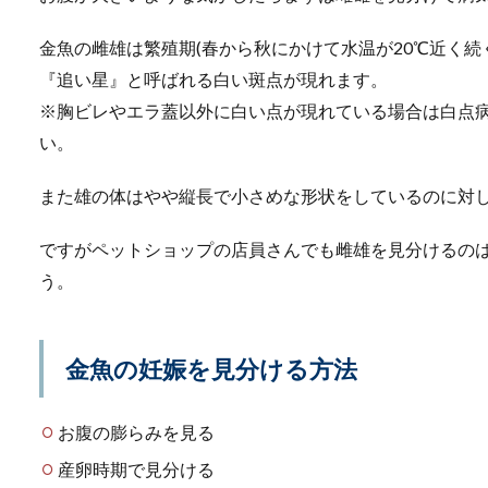
レオパとも呼ばれる人気の爬
が、冬の間の温...
金魚の雌雄は繁殖期(春から秋にかけて水温が20℃近く続
『追い星』と呼ばれる白い斑点が現れます。
※胸ビレやエラ蓋以外に白い点が現れている場合は白点
い。
カブトムシの幼虫が出
カブトムシの幼虫を育ててい
また雄の体はやや縦長で小さめな形状をしているのに対
くる原...
ですがペットショップの店員さんでも雌雄を見分けるの
う。
犬が去勢するリスクと
金魚の妊娠を見分ける方法
犬を迎えた時に考える去勢で
とはとても大切...
お腹の膨らみを見る
産卵時期で見分ける