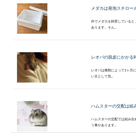
メダカは発泡スチロー
外でメダカを飼育していると
あります。そん...
レオパの脱皮にかかる
レオパは種類によって1ヶ月
い主として気...
ハムスターの交配は組
ハムスターの交配では組み合
う事があります...