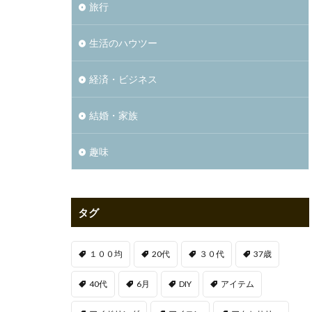
旅行
生活のハウツー
経済・ビジネス
結婚・家族
趣味
タグ
１００均
20代
３０代
37歳
40代
6月
DIY
アイテム