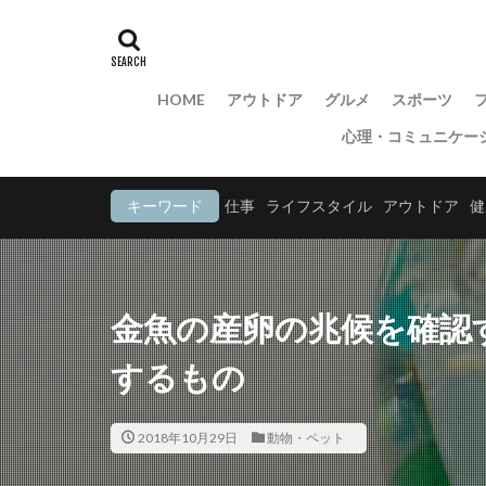
HOME
アウトドア
グルメ
スポーツ
心理・コミュニケー
キーワード
仕事
ライフスタイル
アウトドア
健
金魚の産卵の兆候を確認
するもの
2018年10月29日
動物・ペット