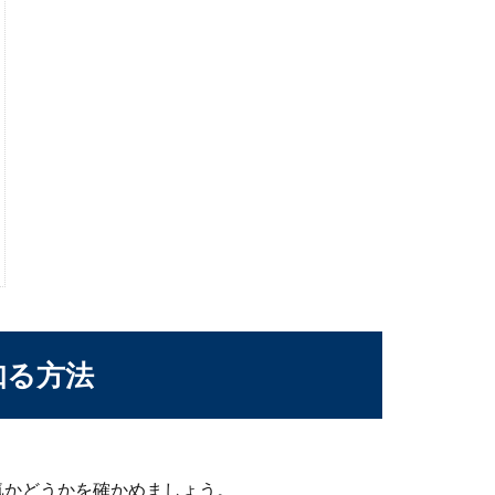
さいものなら害なし？その正体を明かします
水槽に小さい白い虫がついていることがありますよね。その気持ち
室内で飼う場合に注意するポイントとは
るチャボ。ペットとして飼っている人も多く、ニワトリよりも小さ
知る方法
。
ドキの飼育方法】冬の温度管理について
気かどうかを確かめましょう。