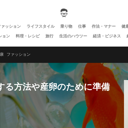
ファッション
ライフスタイル
乗り物
仕事
作法・マナー
健
ション
料理・レシピ
旅行
生活のハウツー
経済・ビジネス
康
ファッション
する方法や産卵のために準備