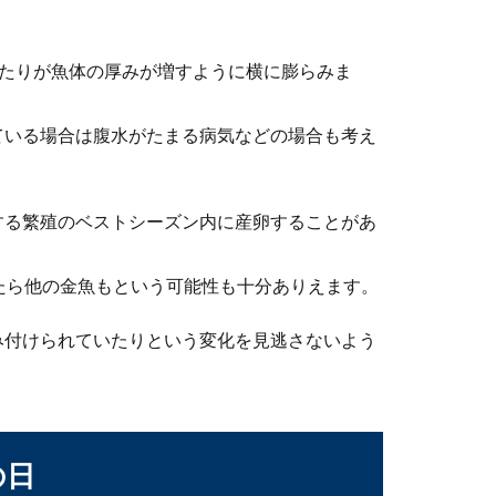
に入れる水草に付着した残留農薬の除去方法
る人の中には、水槽の中に水草を入れたいと考えている人もいるの
あたりが魚体の厚みが増すように横に膨らみま
ている場合は腹水がたまる病気などの場合も考え
する繁殖のベストシーズン内に産卵することがあ
たら他の金魚もという可能性も十分ありえます。
の量・種類は？ドジョウの飼育環境を解説
み付けられていたりという変化を見逃さないよう
思っているけど、与えるエサの量や種類についてよくわからないと
の日