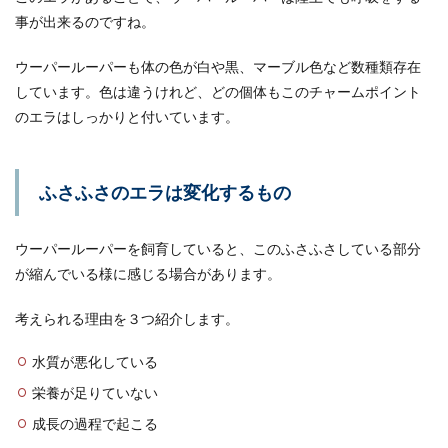
とでさすがに何か対策をしたいと思っているのな
事が出来るのですね。
ら、こちらの...
ウーパールーパーも体の色が白や黒、マーブル色など数種類存在
しています。色は違うけれど、どの個体もこのチャームポイント
のエラはしっかりと付いています。
金魚にウオジラミが寄生する原因と正
しい治療方法について
大切に飼育している金魚にウオジラミが寄生して
ふさふさのエラは変化するもの
いるかもしれないとわかった場合、どのように治
療したらいい...
ウーパールーパーを飼育していると、このふさふさしている部分
が縮んでいる様に感じる場合があります。
セキセイインコのおもちゃの作り方。
考えられる理由を３つ紹介します。
材料や手順や人気のおもちゃ
水質が悪化している
セキセイインコが今のおもちゃに飽きた様子はみ
栄養が足りていない
られませんか？そんな時はおもちゃを手作りをし
てみまし...
成長の過程で起こる