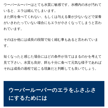
ウーパールーパーはとても水質に敏感です。水槽内の水が汚れて
いると、エラは縮んでしまいます。
水槽のエアレーションの水はね対策！
また餌を食べてくれない、もしくは与える量が少ないなどで栄養
水浸しにならない方法
がいきわたっていない場合にもエラが小さくなってしまうと言わ
れています。
水槽に酸素を供給するためにエアレーションを使
っている方は多いですが、小さな水しぶきが飛び
散りやすく、...
そのほか他には成長の段階で短く縮む事もあると言われていま
す。
短くなったと感じた場合にはどの条件が当てはまるのかを考えて
コオロギの飼育方法とは？冬に気をつ
見て下さい。水質も良好、餌も十分に食べて元気な様子であれば
けたいのは温度や湿度
それは成長の過程で起こる現象だと判断しても良いでしょう。
冬にコオロギの飼育をするときには、どのような
ことに注意したらいいのでしょうか？飼育の方法
を間...
ウーパールーパーのエラをふさふさ
にするためには
カナヘビの卵がへこんでいるのは無精