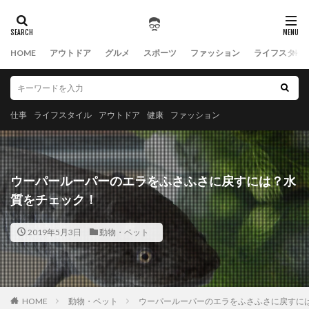
HOME
アウトドア
グルメ
スポーツ
ファッション
ライフスタイ
仕事
ライフスタイル
アウトドア
健康
ファッション
ウーパールーパーのエラをふさふさに戻すには？水
質をチェック！
2019年5月3日
動物・ペット
HOME
動物・ペット
ウーパールーパーのエラをふさふさに戻すに