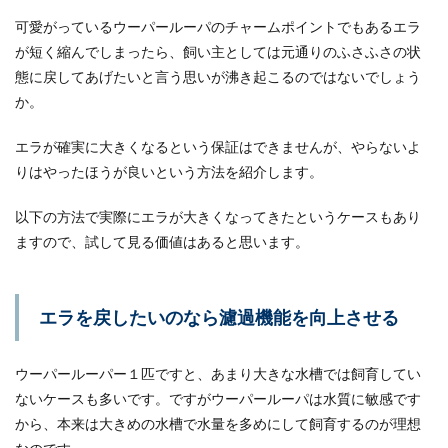
卵の可能性が！卵の見分け方
可愛がっているウーパールーパのチャームポイントでもあるエラ
が短く縮んでしまったら、飼い主としては元通りのふさふさの状
カナヘビの卵を育てている時、他の卵と様子が違
う卵があった場合は無精卵の可能性があります。
態に戻してあげたいと言う思いが沸き起こるのではないでしょう
なかなか卵が...
か。
エラが確実に大きくなるという保証はできませんが、やらないよ
りはやったほうが良いという方法を紹介します。
以下の方法で実際にエラが大きくなってきたというケースもあり
ますので、試して見る価値はあると思います。
エラを戻したいのなら濾過機能を向上させる
ウーパールーパー１匹ですと、あまり大きな水槽では飼育してい
ないケースも多いです。ですがウーパールーパは水質に敏感です
から、本来は大きめの水槽で水量を多めにして飼育するのが理想