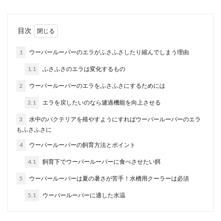
メダカのオスが他のメダカを追いかけ
目次
る原因は？オスの行動を解説
1
ウーパールーパーのエラがふさふさしたり縮んでしまう理由
メダカのオスが水槽の中で、他のメダカを追いか
1.1
ふさふさのエラは変化するもの
ける行動を取ることがあります。オスが他のメダ
カに対して気...
2
ウーパールーパーのエラをふさふさにするためには
2.1
エラを戻したいのなら濾過機能を向上させる
3
水中のバクテリアを殖やすようにすればウーパールーパーのエラ
プラティの稚魚の色とは？稚魚の育て
もふさふさに
方を紹介します
4
ウーパールーパーの飼育方法とポイント
プラティの稚魚はどのくらいから色がわかるので
4.1
飼育下でウーパールーパーに食べさせたい餌
しょうか？どちらの親と同じ色がでるのか楽しみ
ですよね。...
5
ウーパールーパーは夏の暑さが苦手！水槽用クーラーは必須
5.1
ウーパールーパーに適した水温
【アカヒレの飼育】屋外の場合の注意