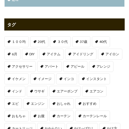
タグ
１００均
20代
３０代
37歳
40代
6月
DIY
アイテム
アイドリング
アイロン
アクセサリー
アパート
アピール
アレンジ
イケメン
イメージ
インコ
インスタント
インド
ウサギ
エアーポンプ
エアコン
エビ
エンジン
おしゃれ
おすすめ
おもちゃ
お腹
カーテン
カーテンレール
カートリッジ
かからない
かけっぱなし
かけ方