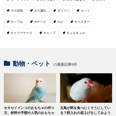
ガス回収
ガス漏れ
ガソリン
カット
カップル
カナヘビ
カビ
キャスター
キャリーケース
キャンプ
キュルキュル
動物・ペット
の最新記事8件
セキセイインコのおもちゃの作り
文鳥が餌を食べにくそうにしてい
方。材料や手順や人気のおもちゃ
る？餌入れの底上げをしてみよう