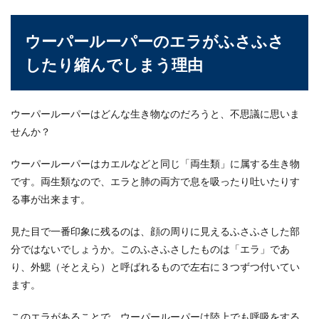
点とコツについて説明します
ウーパールーパーのエラがふさふさ
初心者でも飼いやすいと言われるアカヒレです
が、屋外だけではなく場所によっては屋外での飼
したり縮んでしまう理由
育も可能となっ...
ウーパールーパーはどんな生き物なのだろうと、不思議に思いま
せんか？
グッピーのメスが動かない原因は？出
産の兆候と対処法を解説
ウーパールーパーはカエルなどと同じ「両生類」に属する生き物
飼育しているグッピーのメスが水槽の中で動かな
です。両生類なので、エラと肺の両方で息を吸ったり吐いたりす
いとき、一体どんなことが原因で動かないのか心
る事が出来ます。
配になってし...
見た目で一番印象に残るのは、顔の周りに見えるふさふさした部
分ではないでしょうか。このふさふさしたものは「エラ」であ
り、外鰓（そとえら）と呼ばれるもので左右に３つずつ付いてい
チンチラの回し車の音が気になる、改
ます。
善方法や対策方法とは
このエラがあることで、ウーパールーパーは陸上でも呼吸をする
夜中に響くチンチラの回し車の音、毎晩毎晩のこ