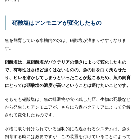
生き物ですが、脱皮前後に食欲がなく餌を食べな
くなってしま...
硝酸塩はアンモニアが変化したもの
メダカの水槽に拾った貝殻を入れる時
魚を飼育している水槽内の水は、硝酸塩が溜まりやすくなりま
の注意点と入れてはNGな物
す。
メダカは小学校の教室や家庭のペッとして一度は
硝酸塩は、亜硝酸塩がバクテリアの働きによって変化したもの
飼ったり、飼育しているのを見かけたことがある
のではないで...
で、有毒性はさほど強くはないものの、魚の目を白く濁らせた
り、ヒレを溶かしてしまうといったことが起こるため、魚の飼育
にとっては硝酸塩の濃度が高いということは避けたいことです。
グッピーは出産後もお腹に精子を溜め
そもそも硝酸塩は、魚の排泄物や食べ残した餌、生物の死骸など
る！グッピーの出産について
から発生したアンモニアが、さらにろ過バクテリアによって分解
されて変化したものです。
グッピーの繁殖に挑戦しているという人もいるの
ではないでしょうか。まだ繁殖挑戦し始めたばか
りだと、出産...
水槽に取り付けられている強制的にろ過されるシステムは、魚を
飼育する時には必要ですが、この装置を付けていることによって