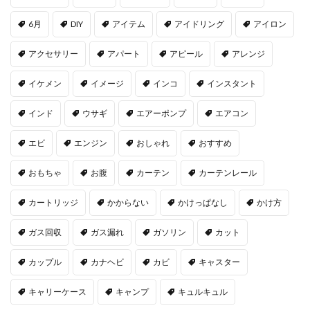
6月
DIY
アイテム
アイドリング
アイロン
アクセサリー
アパート
アピール
アレンジ
イケメン
イメージ
インコ
インスタント
インド
ウサギ
エアーポンプ
エアコン
エビ
エンジン
おしゃれ
おすすめ
おもちゃ
お腹
カーテン
カーテンレール
カートリッジ
かからない
かけっぱなし
かけ方
ガス回収
ガス漏れ
ガソリン
カット
カップル
カナヘビ
カビ
キャスター
キャリーケース
キャンプ
キュルキュル