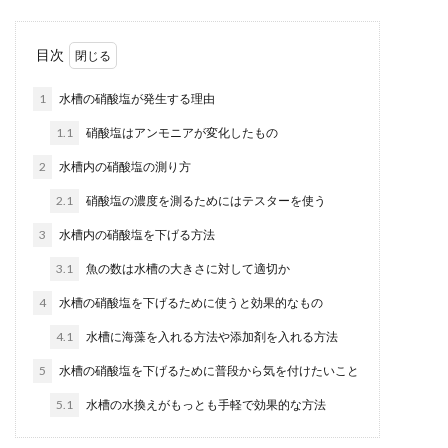
カナヘビの飼い方とは？土の役割と飼
目次
育に向いているものを紹介
1
水槽の硝酸塩が発生する理由
カナヘビの飼い方で必要となる土はどんなものを
1.1
硝酸塩はアンモニアが変化したもの
用意したらいいのでしょうか？外でつかまえたも
のであれば、...
2
水槽内の硝酸塩の測り方
2.1
硝酸塩の濃度を測るためにはテスターを使う
3
水槽内の硝酸塩を下げる方法
水槽のエアレーションの水はね対策！
水浸しにならない方法
3.1
魚の数は水槽の大きさに対して適切か
4
水槽の硝酸塩を下げるために使うと効果的なもの
水槽に酸素を供給するためにエアレーションを使
っている方は多いですが、小さな水しぶきが飛び
4.1
水槽に海藻を入れる方法や添加剤を入れる方法
散りやすく、...
5
水槽の硝酸塩を下げるために普段から気を付けたいこと
5.1
水槽の水換えがもっとも手軽で効果的な方法
メダカの飼育は発泡スチロールででき