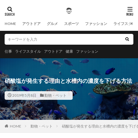
HOME
アウトドア
グルメ
スポーツ
ファッション
ライフスタイ
仕事
ライフスタイル
アウトドア
健康
ファッション
硝酸塩が発生する理由と水槽内の濃度を下げる方法
2019年5月8日
動物・ペット
HOME
動物・ペット
硝酸塩が発生する理由と水槽内の濃度を下げ