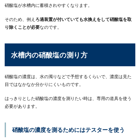
硝酸塩が水槽内に蓄積されやすくなります。
水槽のフィルターで静音なものとは？
そのため、例え
ろ過装置が付いていても水換えをして硝酸塩を取
選び方を紹介します
り除くことが必要
なのです。
水槽のフィルターで静音なものとは？寝室に置く
水槽はできるだけ、静かなものがいいですよね。
そん...
水槽内の硝酸塩の測り方
熊が冬眠する場所とは？クマがいそう
硝酸塩の濃度は、水の濁りなどで予想するくらいで、濃度は見た
なところには近づかない
目ではなかなか分かりにくいものです。
熊が冬眠するのはどんな場所が多いのでしょう
はっきりとした硝酸塩の濃度を測りたい時は、専用の道具を使う
か？秋の山は、きのこや栗などの山菜採りに出か
必要があります。
ける人はぜひ気...
硝酸塩の濃度を測るためにはテスターを使う
メダカの越冬で柿の葉が重宝されてい