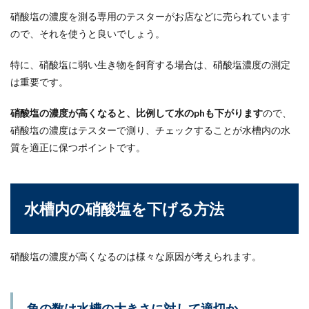
る理由は？越冬させるコツ
硝酸塩の濃度を測る専用のテスターがお店などに売られています
ので、それを使うと良いでしょう。
メダカの屋外飼育で、注意したいのが冬の時期で
す。メダカの越冬に柿の葉がいいという話をよく
耳にしま...
特に、硝酸塩に弱い生き物を飼育する場合は、硝酸塩濃度の測定
は重要です。
硝酸塩の濃度が高くなると、比例して水のphも下がります
ので、
硝酸塩の濃度はテスターで測り、チェックすることが水槽内の水
質を適正に保つポイントです。
水槽内の硝酸塩を下げる方法
硝酸塩の濃度が高くなるのは様々な原因が考えられます。
魚の数は水槽の大きさに対して適切か