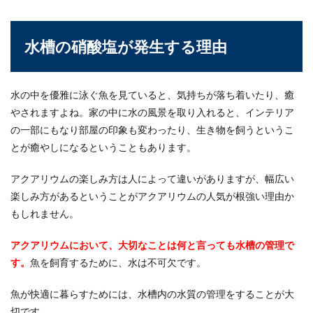
る？屋外の飼い方
屋外でメダカを飼うときにはどんな素材の水槽が
水槽の硝酸塩が発生する理由
いいのでしょうか？室内であればガラスやアクリ
ル、プラスチ...
水の中を優雅に泳ぐ魚を見ていると、気持ちが落ち着いたり、癒
やされますよね。家の中に水の風景を取り入れると、インテリア
デグーのケージは手作り出来る。材料
の一部にもなり部屋の印象も変わったり、生き物を飼うというこ
や作り方やメリットとは
とが癒やしになるということもあります。
デグーをペットとして飼いたいと思っている方
アクアリウムの楽しみ方は人によって違いがありますが、幅広い
や、すでに飼っているという方もいるでしょう。
楽しみ方があるということがアクアリウムの人気が根強い理由か
大きさはハ...
もしれません。
アクアリウムにおいて、大切なことは何と言っても水槽の管理で
レオパが脱皮前後に食欲がなくなる原
す。
魚を飼育するために、水は不可欠です。
因とその対処法
魚が快適に暮らすためには、水槽内の水質の管理をすることが大
レオパ（ヒョウモントカゲモドキ）は脱皮をする
切です。