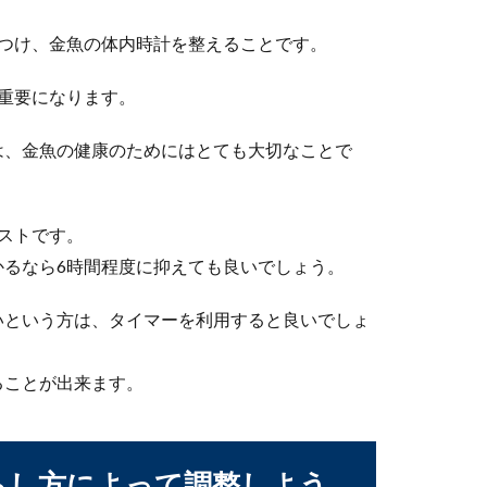
、冬の寒さをどんなふうに乗り越えたら良いか悩んでしまうことも
つけ、金魚の体内時計を整えることです。
重要になります。
てくる原因が土の中のガスだった時の対処法
は、金魚の健康のためにはとても大切なことで
て、ふと見ると幼虫が土から出ていることがあります。土から出て
ストです。
かるなら6時間程度に抑えても良いでしょう。
いという方は、タイマーを利用すると良いでしょ
は？稚魚の育て方を紹介します
から色がわかるのでしょうか？どちらの親と同じ色がでるのか楽し
ることが出来ます。
らし方によって調整しよう