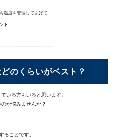
も温度を管理してあげて
ント
やめさせるには？犬のしつけ方法
うになってしまった・・こんなときにはどうしたらいいのでしょう
はどのくらいがベスト？
草を食べる理由とその必要性について
している方もいると思います。
草を入れていると、その水草をウーパールーパーが食べることもあ
いのか悩みませんか？
ルで越冬を！外で過ごすメダカの越冬方法
することです。