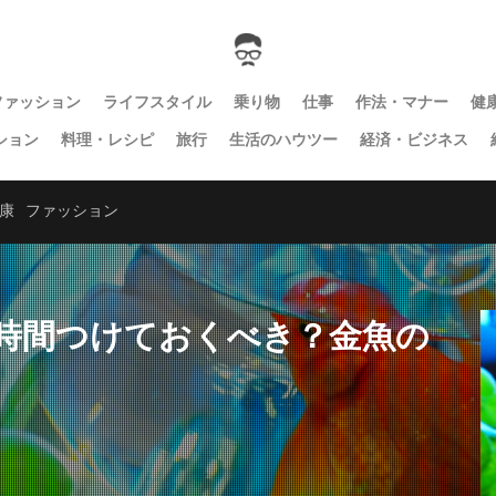
ファッション
ライフスタイル
乗り物
仕事
作法・マナー
健
ション
料理・レシピ
旅行
生活のハウツー
経済・ビジネス
康
ファッション
時間つけておくべき？金魚の