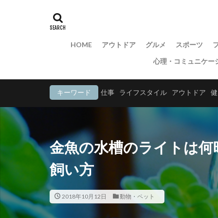
HOME
アウトドア
グルメ
スポーツ
心理・コミュニケー
キーワード
仕事
ライフスタイル
アウトドア
健
金魚の水槽のライトは何
飼い方
2018年10月12日
動物・ペット