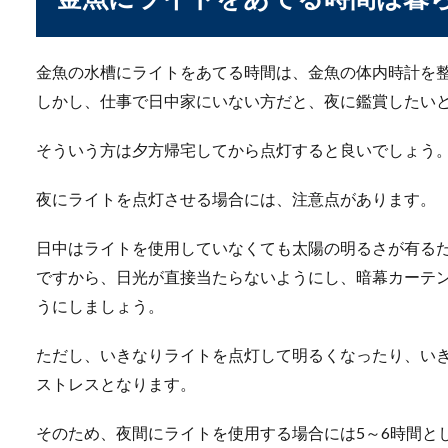
スッポン飼育で注意し
健康食品として知られている
金魚の水槽にライトをあてる時間は、金魚の体内時計を整
注意したい...
しかし、仕事で日中家にいない方だと、夜に鑑賞したい
そういう方は夕方帰宅してから点灯すると良いでしょう
【アカヒレの飼育】屋
夜にライトを点灯させる場合には、注意点があります。
初心者でも飼いやすいと言わ
育も可能となっ...
日中はライトを使用していなくても太陽の明るさが有る
ですから、日光が直接当たらないようにし、暗幕カーテ
うにしましょう。
グッピーのメスが動か
ただし、いきなりライトを点灯して明るくなったり、い
飼育しているグッピーのメス
ストレスとなります。
心配になってし...
そのため、夜間にライトを使用する場合には5～6時間と