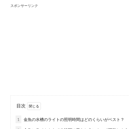
スポンサーリンク
水槽の地震対策はフラ
いつ大きな地震が起こっても
っかりと行って...
グッピーのメスの妊娠
グッピーのメスが妊娠してい
近のメスは...
目次
亀の甲羅にコケが生え
1
金魚の水槽のライトの照明時間はどのくらいがベスト？
亀を飼い始めると、甲羅にコ
その時...