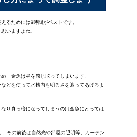
たい冬眠、冬眠させないための工夫とは
スッポン。ペットとして飼育することも可能ですが、飼育する際に
えるためには8時間がベストです。
と思いますよね。
。
外の場合の注意点とコツについて説明します
れるアカヒレですが、屋外だけではなく場所によっては屋外での飼
ため、金魚は昼を感じ取ってしまいます。
ンなどを使って水槽内を明るさを遮ってあげるよ
ない原因は？出産の兆候と対処法を解説
きなり真っ暗になってしまうのは金魚にとっては
が水槽の中で動かないとき、一体どんなことが原因で動かないのか
し、その前後は自然光や部屋の照明等、カーテン