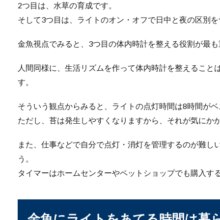
2つ目は、水草の育成です。
外でメダカを飼育していると
あります。そん...
そして3つ目は、ライトのオン・オフで日中と夜の区別を
金魚視点でみると、3つ目の体内時計を整える役割が最も
カブトムシの幼虫が出
人間同様に、生活リズムを作って体内時計を整えること
す。
カブトムシの幼虫を育ててい
くる原...
そういう観点からみると、ライトの点灯時間は8時間がベ
ただし、苔は発生しやすくなりますから、それが気にか
また、仕事などで自分で点灯・消灯を管理するのが難し
プラティの稚魚の色と
う。
プラティの稚魚はどのくらい
タイマーはホームセンターやペットショップでも購入す
みですよね。...
金魚にライトをあてる時間は暮