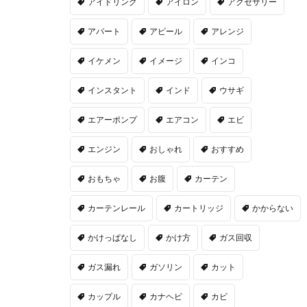
アイドリング
アイロン
アクセサリー
アパート
アピール
アレンジ
イケメン
イメージ
インコ
インスタント
インド
ウサギ
エアーポンプ
エアコン
エビ
エンジン
おしゃれ
おすすめ
おもちゃ
お腹
カーテン
カーテンレール
カートリッジ
かからない
かけっぱなし
かけ方
ガス回収
ガス漏れ
ガソリン
カット
カップル
カナヘビ
カビ