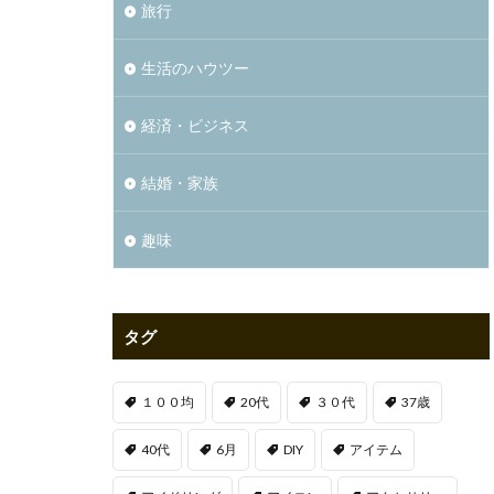
旅行
生活のハウツー
経済・ビジネス
結婚・家族
趣味
タグ
１００均
20代
３０代
37歳
40代
6月
DIY
アイテム