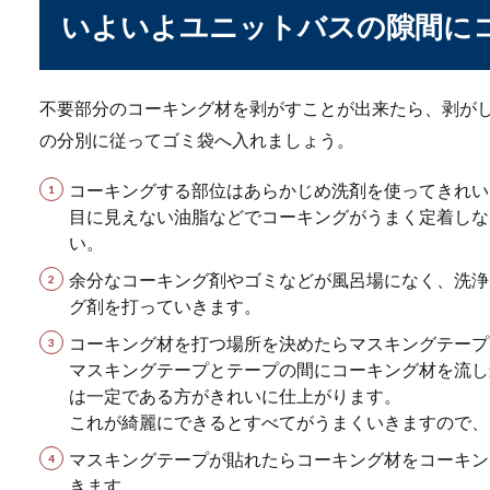
いよいよユニットバスの隙間に
電車で距離が近い人の
不要部分のコーキング材を剥がすことが出来たら、剥が
の分別に従ってゴミ袋へ入れましょう。
電車の中で距離の近い人が気
に、すごく近くに...
コーキングする部位はあらかじめ洗剤を使ってきれい
目に見えない油脂などでコーキングがうまく定着しな
い。
部屋で焼く焼肉。プレ
余分なコーキング剤やゴミなどが風呂場になく、洗浄
グ剤を打っていきます。
焼き肉が大好きという人は、
に気になるのが...
コーキング材を打つ場所を決めたらマスキングテープ
マスキングテープとテープの間にコーキング材を流し
は一定である方がきれいに仕上がります。
これが綺麗にできるとすべてがうまくいきますので、
一人暮らしの朝食とは
マスキングテープが貼れたらコーキング材をコーキン
きます。