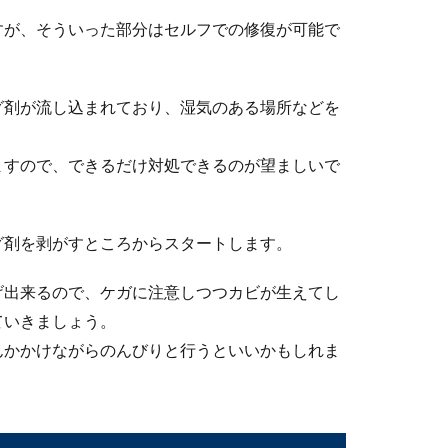
度はどのくらいなのでしょうか？素材が発泡スチロールだからそこ
すが、そういった部分はセルフでの修復が可能で
グ剤が流し込まれており、湿気のある場所などを
ますので、できるだけ対処できるのが望ましいで
グ剤を剥がすところからスタートします。
には眼科へ。眼鏡はあくまでも医療器具です
げ出来るので、ケガに注意しつつカビが生えてし
科を受診しましょう。 眼鏡の販売店でも、視力検査を行ってい
ていきましょう。
んかかけながらのんびりと行うといいかもしれま