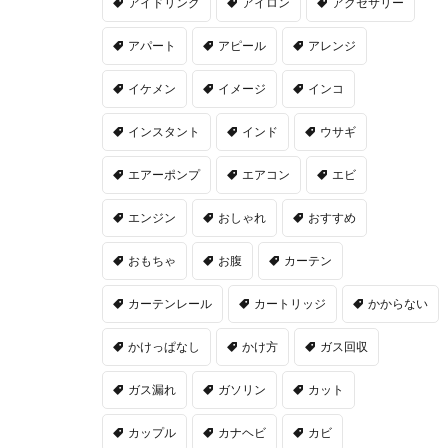
アイドリング
アイロン
アクセサリー
アパート
アピール
アレンジ
イケメン
イメージ
インコ
インスタント
インド
ウサギ
エアーポンプ
エアコン
エビ
エンジン
おしゃれ
おすすめ
おもちゃ
お腹
カーテン
カーテンレール
カートリッジ
かからない
かけっぱなし
かけ方
ガス回収
ガス漏れ
ガソリン
カット
カップル
カナヘビ
カビ