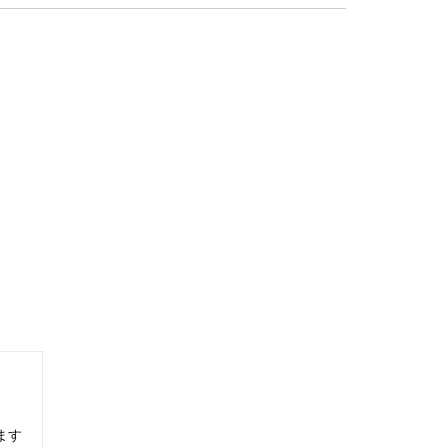
なふうに言われてしまいますが、違いは歴然。違いはたくさんあり
兼用するいくつかの方法をご紹介
グラスはどうしていますか？サングラスをつける時はコンタクトを
は交換しないとダメ？交換時期について
ます