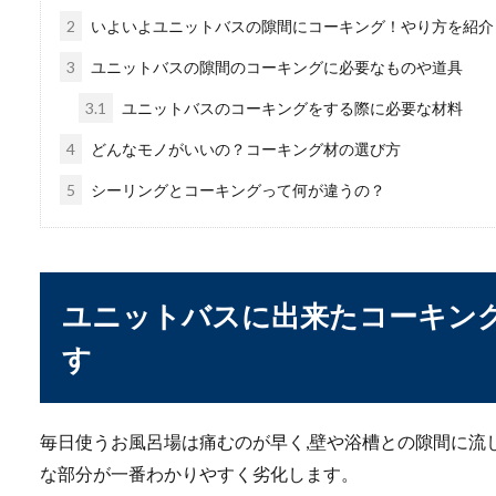
浄水器のカートリッジを交換
2
いよいよユニットバスの隙間にコーキング！やり方を紹介
る浄水器の場合...
3
ユニットバスの隙間のコーキングに必要なものや道具
3.1
ユニットバスのコーキングをする際に必要な材料
4
どんなモノがいいの？コーキング材の選び方
5
シーリングとコーキングって何が違うの？
本の保管をダンボール
ユニットバスに出来たコーキング
小説、単行本、雑誌など本好
す
か。本...
毎日使うお風呂場は痛むのが早く,壁や浴槽との隙間に流
発泡スチロールブロッ
な部分が一番わかりやすく劣化します。