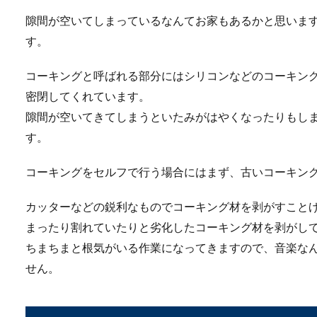
発泡スチロールブロックの強
隙間が空いてしまっているなんてお家もあるかと思いま
まで強度がない...
す。
コーキングと呼ばれる部分にはシリコンなどのコーキン
密閉してくれています。
隙間が空いてきてしまうといたみがはやくなったりもし
す。
コーキングをセルフで行う場合にはまず、古いコーキン
眼鏡を初めて作るとき
カッターなどの鋭利なものでコーキング材を剥がすこと
眼鏡を初めて作るときには眼
ただけ...
まったり割れていたりと劣化したコーキング材を剥がし
ちまちまと根気がいる作業になってきますので、音楽な
せん。