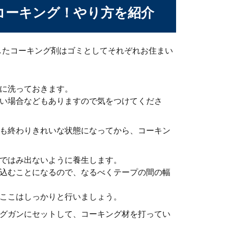
コーキング！やり方を紹介
心理と寄りかかりの対処法とは
したコーキング剤はゴミとしてそれぞれお住まい
になるときがありませんか？それほど混んでいるわけではないの
に洗っておきます。
い場合などもありますので気をつけてくださ
ートの選び方と焼き肉の時の準備や対策
も終わりきれいな状態になってから、コーキン
家でも焼肉が食べたいと思いますね。家で焼肉をしようと思った時
ではみ出ないように養生します。
込むことになるので、なるべくテープの間の幅
ここはしっかりと行いましょう。
？時間をかけない朝ご飯の作り方
グガンにセットして、コーキング材を打ってい