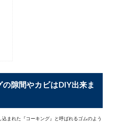
しないとどうなる？交換時期の目安とは？シンクの下に設置してい
でしてはいけない訳と正しい保管方法
の隙間やカビはDIY出来ま
きの人ならいつの間にかたくさんの本に囲まれてしまっていません
し込まれた『コーキング』と呼ばれるゴムのよう
クの強度とは？特徴や使い方を紹介します