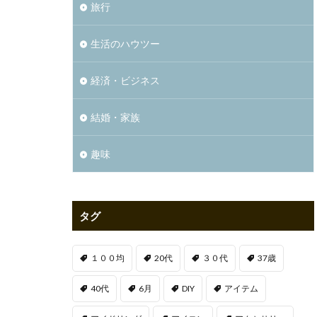
旅行
生活のハウツー
経済・ビジネス
結婚・家族
趣味
タグ
１００均
20代
３０代
37歳
40代
6月
DIY
アイテム