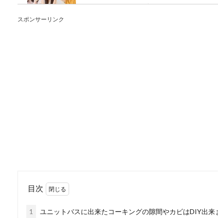
主婦はニートと一緒だ！こん
ますが...
スポンサーリンク
メガネとサングラスを
メガネをかけている方、サン
使用する？その...
目次
浄水器のカートリッジ
1
ユニットバスに出来たコーキングの隙間やカビはDIY出来