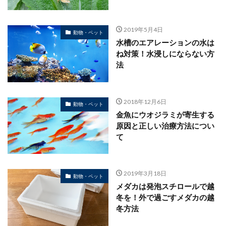
2019年5月4日
動物・ペット
水槽のエアレーションの水は
ね対策！水浸しにならない方
法
2018年12月6日
動物・ペット
金魚にウオジラミが寄生する
原因と正しい治療方法につい
て
2019年3月18日
動物・ペット
メダカは発泡スチロールで越
冬を！外で過ごすメダカの越
冬方法