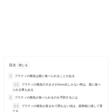
セキセイインコのオスとメスの性格の
違いや判別方法を紹介
セキセイインコは人懐っこいの性格なのでペット
としても人気がありますね。また好奇心が強い性
格でもあ...
オカヤドカリの脱皮の頻度と飼い主の
目次
NG行動について説明します
1
プラティの稚魚は親に食べられることがある
オカヤドカリの動く姿を見ていると、なんともか
1.1
プラティの稚魚の大きさが3mm位しかない時は、親に食べ
わいらしいですよね。そんなオカヤドカリは脱皮
られる事もある
をし...
2
プラティの稚魚が食べられるのを予防するには
2.1
プラティの稚魚が産まれて間もない頃は、産卵箱に移して育
てる