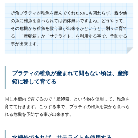
は？亀散歩のポイント
折角プラティが稚魚を産んでくれたのにも関わらず、親や他
亀をたまには外に出して散歩させようと考えた場
の魚に稚魚を食べられては勿体無いですよね。どうやって、
合、気になるのが脱走です。脱走させないために
その危機から稚魚を救う事が出来るかというと、別々に育て
もリ...
る、「産卵箱」か「サテライト」を利用する事で、予防する
事が出来ます。
グッピーの繁殖力は高くすぐに何匹で
も産むので注意が必要です
プラティの稚魚が産まれて間もない頃は、産卵
グッピーを繁殖させようと考えている方も多いと
箱に移して育てる
思いますが、注意したいのが繁殖能力の高さで
す。繁...
同じ水槽内で育てるので「産卵箱」という物を使用して、稚魚を
育てて行きます。こうする事で、プラティの稚魚を親から食べら
れる危機を予防する事が出来ます。
水槽外であれば、サテライトを使用する