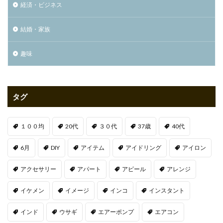
経済・ビジネス
結婚・家族
趣味
タグ
１００均
20代
３０代
37歳
40代
6月
DIY
アイテム
アイドリング
アイロン
アクセサリー
アパート
アピール
アレンジ
イケメン
イメージ
インコ
インスタント
インド
ウサギ
エアーポンプ
エアコン