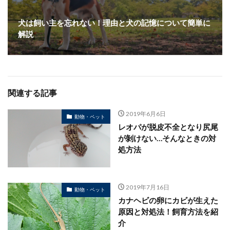
犬は飼い主を忘れない！理由と犬の記憶について簡単に
解説
関連する記事
2019年6月6日
動物・ペット
レオパが脱皮不全となり尻尾
が剝けない…そんなときの対
処方法
2019年7月16日
動物・ペット
カナヘビの卵にカビが生えた
原因と対処法！飼育方法を紹
介