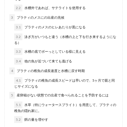
オオクワガタの産卵を成功させるポイ
ントとペアリングの時のコツ
2.2
水槽外であれば、サテライトを使用する
3
プラティのメスにの出産の兆候
オオクワガタを飼育している人の中には、飼育だ
けでなくブリードに挑戦してみたいという人もい
3.1
プラティのメスのヒレあたりが黒になる
ますよね。オ...
3.2
泳ぎ方がいつもと違う（水槽の上と下を行き来するようにな
る）
3.3
水槽の底でボーっとしている様に見える
水槽の地震対策はフランジが一番？そ
3.4
他の魚が近づいて来ても逃げる
のメリット・デメリットとは
4
プラティの稚魚の成長速度と水槽に戻す時期
いつ大きな地震が起こってもおかしくない現
代…。そんな時のために大切な水槽の地震対策を
4.1
プラティの稚魚の成長スピードは早いので、5ヶ月で親と同
しっかりと行って...
じサイズになる
5
産卵箱がない状態での出産で食べられることを予防するには
5.1
水草（特にウォータースプライト）を用意して、プラティの
メダカは発泡スチロールで越冬を！外
稚魚の隠れ家に。
で過ごすメダカの越冬方法
5.2
餌の量を増やす