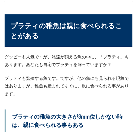
外でメダカを飼育していると、冬の寒さをどんな
ふうに乗り越えたら良いか悩んでしまうこともあ
ります。そん...
プラティの稚魚は親に食べられるこ
とがある
ウーパールーパーのエラをふさふさに
戻すには？水質をチェック！
グッピーも人気ですが、私達が飼える魚の中に、「プラティ」も
ウーパールーパーには首飾りのようにふさふさし
あります。あなたも自宅でプラティを飼っていますか？
たエラがついていますが、これがふさふさせずに
縮んでしまう...
プラティも繁殖する魚です。ですが、他の魚にも見られる現象で
はありますが、稚魚も産まれてすぐに、親に食べられる事があり
ます。
カナヘビの飼い方とは？土の役割と飼
育に向いているものを紹介
プラティの稚魚の大きさが3mm位しかない時
カナヘビの飼い方で必要となる土はどんなものを
は、親に食べられる事もある
用意したらいいのでしょうか？外でつかまえたも
のであれば、...