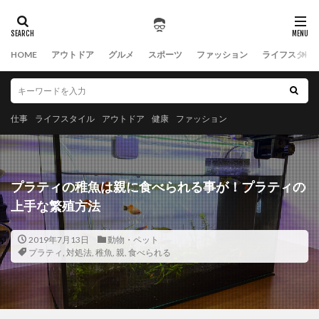
HOME
アウトドア
グルメ
スポーツ
ファッション
ライフスタイ
仕事
ライフスタイル
アウトドア
健康
ファッション
プラティの稚魚は親に食べられる事が！プラティの
上手な繁殖方法
2019年7月13日
動物・ペット
プラティ
,
対処法
,
稚魚
,
親
,
食べられる