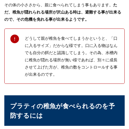
その体の小ささから、親に食べられてしまう事もあります。
た
だ、稚魚が隠れられる場所が沢山ある時は、避難する事が出来る
レオパは脱皮を食べるの？レオパの脱
ので、その危機を免れる事が出来るようです。
皮方法とその注意点
レオパは脱皮をした皮を食べるって知っています
どうして親が稚魚を食べてしまうかというと、「口
か？レオパは脱皮を繰り返しながら成長していく
に入るサイズ」だからな様です。口に入る物はなん
のですが...
でも自分の餌だと認識してしまう。その為、水槽内
に稚魚が隠れる場所が無い様であれば、別々に成長
させて上げた方が、稚魚の数をコントロールする事
水槽のエアーポンプには掃除が必要？
が出来るのです。
掃除の必要性と方法
金魚などを飼育している方は水槽にエアーポンプ
を設置していますよね。ちなみにエアーポンプの
掃除はどうし...
プラティの稚魚が食べられるのを予
防するには
亀の散歩でリードを付ける時の注意点