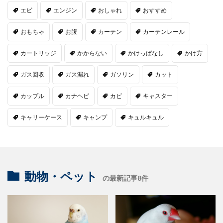
エビ
エンジン
おしゃれ
おすすめ
おもちゃ
お腹
カーテン
カーテンレール
カートリッジ
かからない
かけっぱなし
かけ方
ガス回収
ガス漏れ
ガソリン
カット
カップル
カナヘビ
カビ
キャスター
キャリーケース
キャンプ
キュルキュル
動物・ペット
の最新記事8件